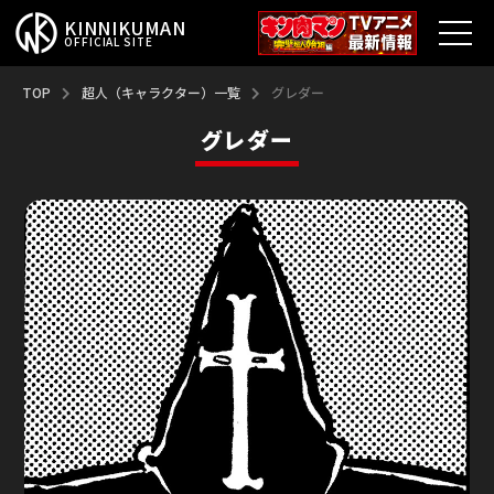
KINNIKUMAN
OFFICIAL SITE
TOP
TOP
超人（キャラクター）一覧
グレダー
グレダー
キン肉マンとは？
最新情報
アニメ
コミックス
特集
超人総選挙
新超人募集