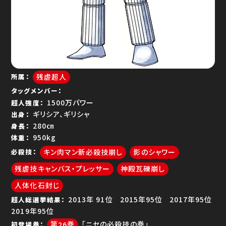
ゆで問答
残虐超人
所属
タッグメンバー
1500万パワー
超人強度
ギリシア、ギリシャ
出身
280㎝
身長
950kg
体重
キン肉マン新必殺技崩し
影のシャワー
必殺技
残虐技キャンバス・プレッサー
神殿瓦礫崩し
人体化石封じ
91位
95位
95位
超人総選挙結果
95位
26
「ニセの必殺技の巻」
初登場巻