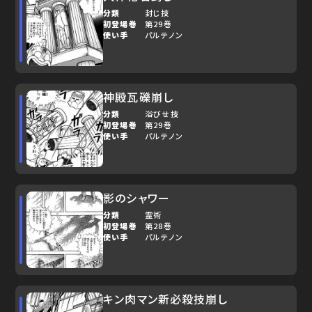
分類
封じ技
初登場巻
第29巻
使い手
パルテノン
神殿瓦礫崩し
分類
浴びせ技
初登場巻
第29巻
使い手
パルテノン
影のシャワー
分類
霊術
初登場巻
第28巻
使い手
パルテノン
キン肉マン新必殺技崩し