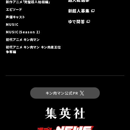
超人総選挙
新作アニメ「完璧超人始祖編」
エピソード
新超人募集
声優キャスト
ゆで問答
MUSIC
MUSIC（Season 2）
初代アニメ キン⾁マン
初代アニメ キン⾁マン キン⾁星王位
争奪編
キン肉マン公式PR
最新コミックス
キン肉マン 第93巻