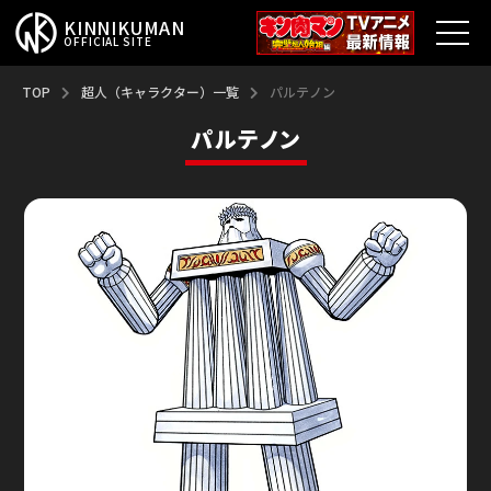
KINNIKUMAN
OFFICIAL SITE
TOP
TOP
超人（キャラクター）一覧
パルテノン
パルテノン
キン肉マンとは？
最新情報
アニメ
コミックス
特集
超人総選挙
新超人募集