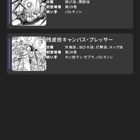
分類
投げ技
関節技
初登場巻
第29巻
使い手
パルテノン
残虐技キャンバス・プレッサー
分類
外傷技
浴びせ技
打撃技
タッグ技
初登場巻
第28巻
使い手
キン肉マン ゼブラ
パルテノン