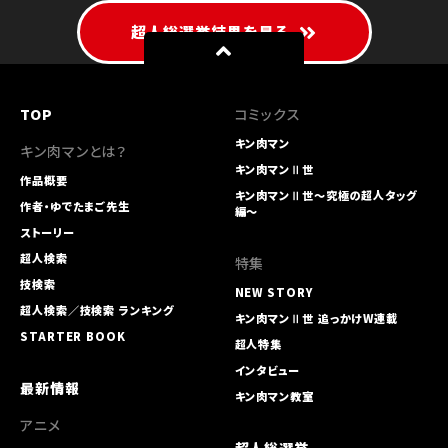
超人総選挙結果を見る
TOP
コミックス
キン肉マン
キン肉マンとは？
キン肉マンⅡ世
作品概要
キン肉マンⅡ世～究極の超人タッグ
作者・ゆでたまご先生
編～
ストーリー
超人検索
特集
技検索
NEW STORY
超人検索／技検索 ランキング
キン肉マンⅡ世 追っかけW連載
STARTER BOOK
超人特集
インタビュー
最新情報
キン肉マン教室
アニメ