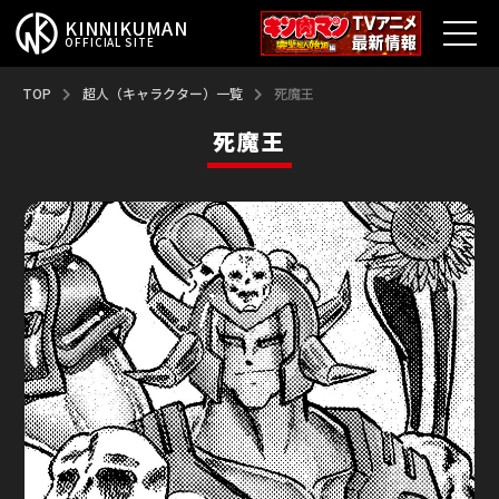
KINNIKUMAN
OFFICIAL SITE
TOP
TOP
超人（キャラクター）一覧
死魔王
死魔王
キン肉マンとは？
最新情報
アニメ
コミックス
特集
超人総選挙
新超人募集