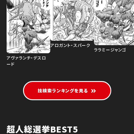
アロガント・スパーク
ララミージャンゴ
アヴァランチ・デスロ
ード
技検索ランキングを見る
超人総選挙BEST5