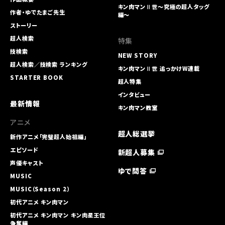
キン肉マンⅡ世～究極の超人タッグ
作者・ゆでたまご先生
編～
ストーリー
超人検索
特集
技検索
NEW STORY
超人検索／技検索 ランキング
キン肉マンⅡ世 追っかけW連載
STARTER BOOK
超人特集
インタビュー
最新情報
キン肉マン教室
アニメ
超人総選挙
新作アニメ「完璧超人始祖編」
エピソード
新超人募集
声優キャスト
ゆで問答
MUSIC
MUSIC（Season 2）
初代アニメ キン⾁マン
初代アニメ キン⾁マン キン⾁星王位
争奪編