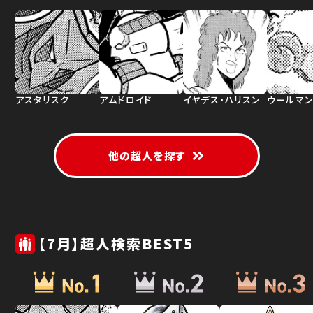
アスタリスク
アムドロイド
イヤデス・ハリスン
ウールマ
他の超人を探す
【7月】超人検索BEST5