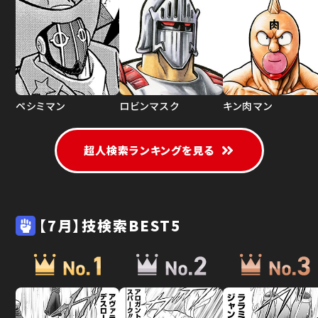
ペシミマン
ロビンマスク
キン肉マン
超人検索ランキングを見る
【7月】技検索BEST5