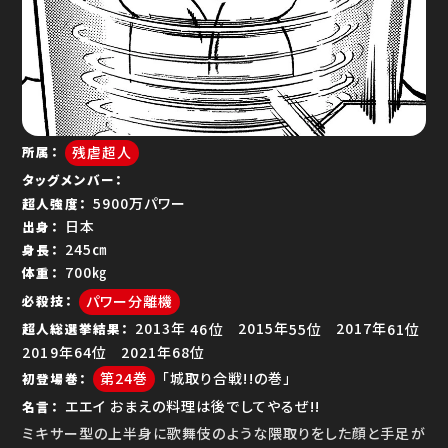
ゆで問答
残虐超人
所属
タッグメンバー
5900万パワー
超人強度
日本
出身
245㎝
身長
700㎏
体重
パワー分離機
必殺技
46位
55位
61位
超人総選挙結果
64位
68位
24
「城取り合戦!!の巻」
初登場巻
エエイ おまえの料理は後でしてやるぜ!!
名言
ミキサー型の上半身に歌舞伎のような隈取りをした顔と手足が