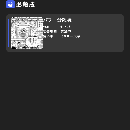
必殺技
パワー分離機
分類
超人技
初登場巻
第25巻
使い手
ミキサー大帝