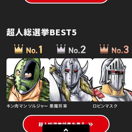
超人総選挙BEST5
キン肉マン ソルジャー
悪魔将軍
ロビンマスク
超人総選挙結果を見る