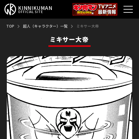
KINNIKUMAN
OFFICIAL SITE
TOP
TOP
超人（キャラクター）一覧
ミキサー大帝
ミキサー大帝
キン肉マンとは？
最新情報
アニメ
コミックス
特集
超人総選挙
新超人募集