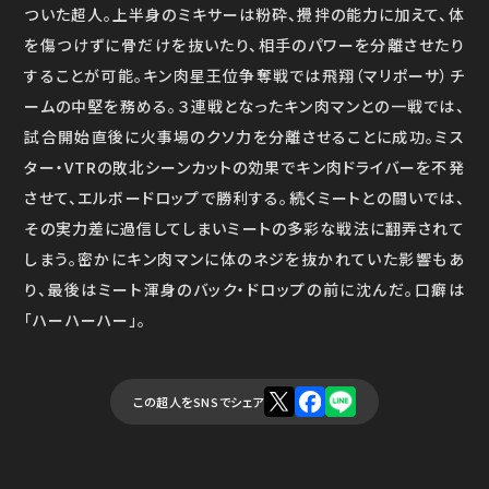
ついた超人。上半身のミキサーは粉砕、攪拌の能力に加えて、体
を傷つけずに骨だけを抜いたり、相手のパワーを分離させたり
することが可能。キン肉星王位争奪戦では飛翔（マリポーサ）チ
ームの中堅を務める。３連戦となったキン肉マンとの一戦では、
試合開始直後に火事場のクソ力を分離させることに成功。ミス
ター・VTRの敗北シーンカットの効果でキン肉ドライバーを不発
させて、エルボードロップで勝利する。続くミートとの闘いでは、
その実力差に過信してしまいミートの多彩な戦法に翻弄されて
しまう。密かにキン肉マンに体のネジを抜かれていた影響もあ
り、最後はミート渾身のバック・ドロップの前に沈んだ。口癖は
「ハーハーハー」。
この超人をSNSでシェア