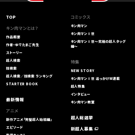
TOP
コミックス
キン肉マン
キン肉マンとは？
キン肉マンⅡ世
作品概要
キン肉マンⅡ世～究極の超人タッグ
作者・ゆでたまご先生
編～
ストーリー
超人検索
特集
技検索
NEW STORY
超人検索／技検索 ランキング
キン肉マンⅡ世 追っかけW連載
STARTER BOOK
超人特集
インタビュー
最新情報
キン肉マン教室
アニメ
超人総選挙
新作アニメ「完璧超人始祖編」
エピソード
新超人募集
声優キャスト