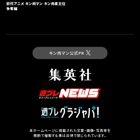
初代アニメ キン⾁マン キン⾁星王位
争奪編
キン肉マン公式PR
最新コミックス
キン肉マン 第93巻
試し読み
本ホームページに掲載された文章・画像・写真等を
無断で複製する事は法律で禁じられています。
集英社の本