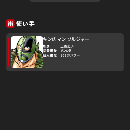
使い手
キン肉マン ソルジャー
所属
正義超人
初登場巻
第26巻
超人強度
108万パワー