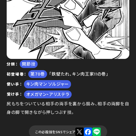
ゆで問答
関節技
分類
70
「鉄壁たれ、キン肉王家!!の巻」
初登場巻
キン肉マン ソルジャー
使い手
オメガマン・アリステラ
受け手
尻もちをついている相手の両手を裏から掴み、相手の両脚を自
身の脚で開きながら押しつぶす技。
この必殺技をSNSでシェア