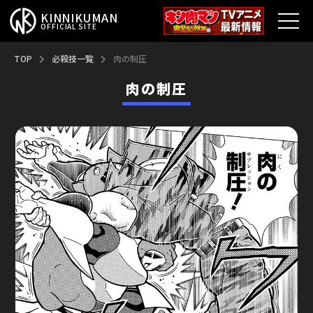
KINNIKUMAN
OFFICIAL SITE
TOP
TOP
必殺技一覧
肉の制圧
肉の制圧
キン肉マンとは？
最新情報
アニメ
コミックス
特集
超人総選挙
新超人募集