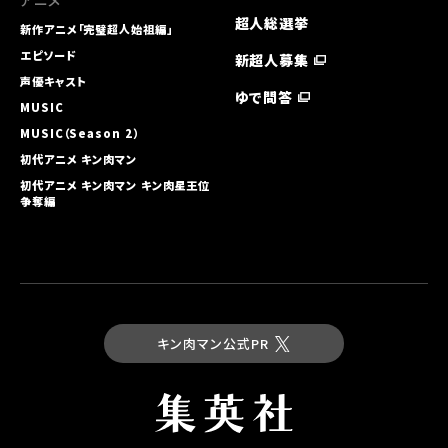
アニメ
超人総選挙
新作アニメ「完璧超人始祖編」
エピソード
新超人募集
声優キャスト
ゆで問答
MUSIC
MUSIC（Season 2）
初代アニメ キン⾁マン
初代アニメ キン⾁マン キン⾁星王位
争奪編
キン肉マン公式PR
最新コミックス