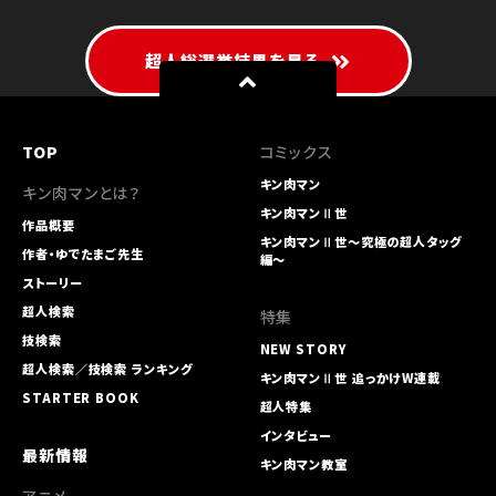
超人総選挙結果を見る
TOP
コミックス
キン肉マン
キン肉マンとは？
キン肉マンⅡ世
作品概要
キン肉マンⅡ世～究極の超人タッグ
作者・ゆでたまご先生
編～
ストーリー
超人検索
特集
技検索
NEW STORY
超人検索／技検索 ランキング
キン肉マンⅡ世 追っかけW連載
STARTER BOOK
超人特集
インタビュー
最新情報
キン肉マン教室