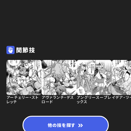
関節技
アーチェリー・スト
アヴァランチ・デス
アングリースープレ
イデア・ツ
レッチ
ロード
ックス
他の技を探す