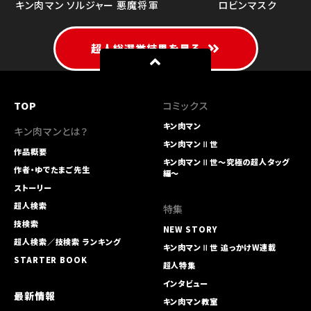
キン肉マン ソルジャー
悪魔将軍
ロビンマスク
超人総選挙結果を見る
TOP
コミックス
キン肉マン
キン肉マンとは？
キン肉マンⅡ世
作品概要
キン肉マンⅡ世～究極の超人タッグ
作者・ゆでたまご先生
編～
ストーリー
超人検索
特集
技検索
NEW STORY
超人検索／技検索 ランキング
キン肉マンⅡ世 追っかけW連載
STARTER BOOK
超人特集
インタビュー
最新情報
キン肉マン教室