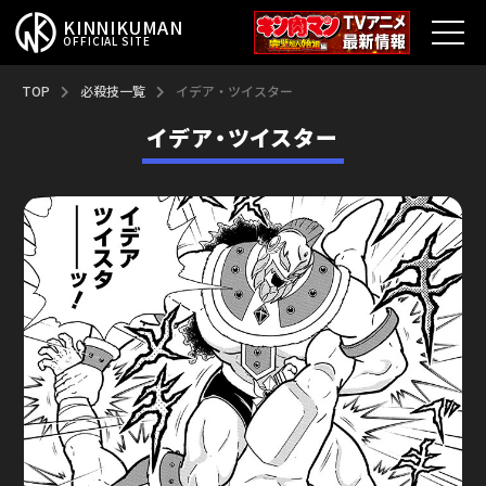
KINNIKUMAN
OFFICIAL SITE
TOP
TOP
必殺技一覧
イデア・ツイスター
イデア・ツイスター
キン肉マンとは？
最新情報
アニメ
コミックス
特集
超人総選挙
新超人募集