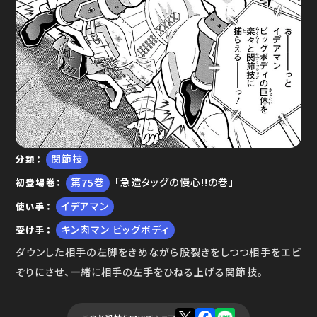
ゆで問答
関節技
分類
75
「急造タッグの慢心!!の巻」
初登場巻
イデアマン
使い手
キン肉マン ビッグボディ
受け手
ダウンした相手の左脚をきめながら股裂きをしつつ相手をエビ
ぞりにさせ、一緒に相手の左手をひねる上げる関節技。