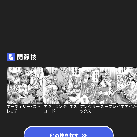
関節技
アーチェリー・スト
アヴァランチ・デス
アングリースープレ
イデア・ツ
レッチ
ロード
ックス
他の技を探す