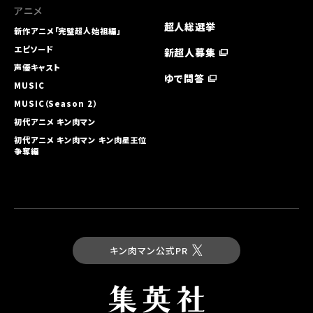
アニメ
超人総選挙
新作アニメ「完璧超人始祖編」
エピソード
新超人募集
声優キャスト
ゆで問答
MUSIC
MUSIC（Season 2）
初代アニメ キン⾁マン
初代アニメ キン⾁マン キン⾁星王位
争奪編
キン肉マン公式PR