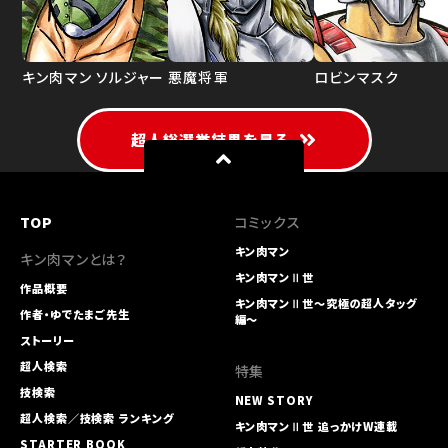
キン肉マン ソルジャー
悪魔将軍
ロビンマスク
超人総選挙結果を見る
TOP
コミックス
キン肉マン
キン肉マンとは？
キン肉マンⅡ世
作品概要
キン肉マンⅡ世～究極の超人タッグ
作者・ゆでたまご先生
編～
ストーリー
超人検索
特集
技検索
NEW STORY
超人検索／技検索 ランキング
キン肉マンⅡ世 追っかけW連載
STARTER BOOK