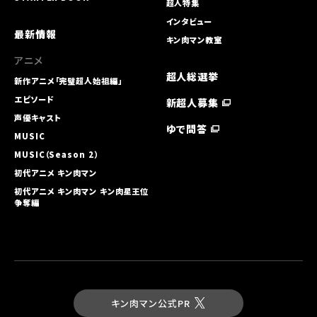
超人特集
インタビュー
最新情報
キン肉マン教室
アニメ
超人総選挙
新作アニメ「完璧超人始祖編」
エピソード
新超人募集
声優キャスト
ゆで問答
MUSIC
MUSIC（Season 2）
初代アニメ キン⾁マン
初代アニメ キン⾁マン キン⾁星王位
争奪編
キン肉マン公式PR