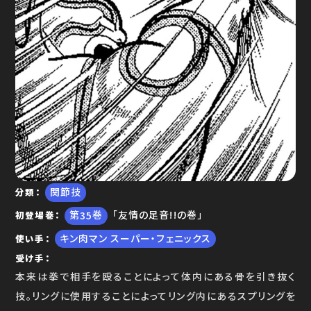
ゆで問答
関節技
分類
35
「友情の足音!!の巻」
初登場巻
キン肉マン スーパー・フェニックス
使い手
受け手
本来は拳で相手を殴ることによって体内にある骨を引き抜く
技。リングに使用することによってリング内にあるスプリングを