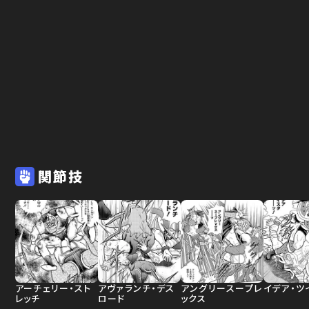
関節技
アーチェリー・スト
アヴァランチ・デス
アングリースープレ
イデア・ツ
レッチ
ロード
ックス