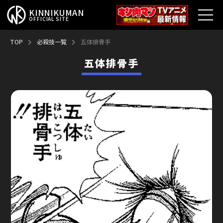
KINNIKUMAN
OFFICIAL SITE
TOP
TOP
必殺技一覧
五体排骨手
五体排骨手
キン肉マンとは？
最新情報
アニメ
コミックス
特集
超人総選挙
新超人募集