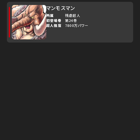
マンモスマン
所属
残虐超人
初登場巻
第24巻
超人強度
7800万パワー