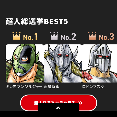
超人総選挙BEST5
キン肉マン ソルジャー
悪魔将軍
ロビンマスク
超人総選挙結果を見る