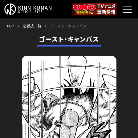
KINNIKUMAN
OFFICIAL SITE
TOP
TOP
必殺技一覧
ゴースト・キャンバス
ゴースト・キャンバス
キン肉マンとは？
最新情報
アニメ
コミックス
特集
超人総選挙
新超人募集