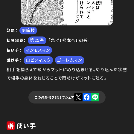
関節技
分類
25
「急げ！熊本へ!!の巻」
初登場巻
マンモスマン
使い手
ロビンマスク
ゴーレムマン
受け手
相手を捕らえて頭からマットにめり込ませる。めり込んだ状態
で相手の身体をねじることで頭だけがマットに残る。
この必殺技をSNSでシェア
使い手