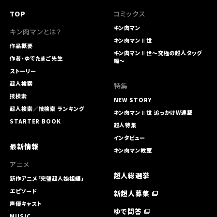
TOP
コミックス
キン肉マン
キン肉マンとは？
キン肉マンⅡ世
作品概要
キン肉マンⅡ世～究極の超人タッグ
作者・ゆでたまご先生
編～
ストーリー
超人検索
特集
技検索
NEW STORY
超人検索／技検索 ランキング
キン肉マンⅡ世 追っかけW連載
STARTER BOOK
超人特集
インタビュー
最新情報
キン肉マン教室
アニメ
超人総選挙
新作アニメ「完璧超人始祖編」
エピソード
新超人募集
声優キャスト
ゆで問答
MUSIC