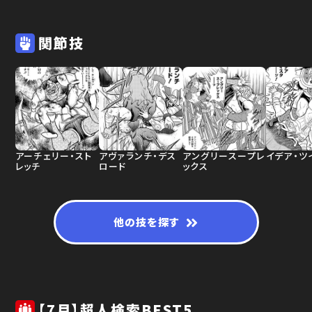
関節技
アーチェリー・スト
アヴァランチ・デス
アングリースープレ
イデア・ツ
レッチ
ロード
ックス
他の技を探す
【7月】超人検索BEST5