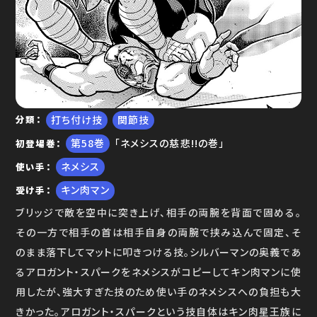
ゆで問答
打ち付け技
関節技
分類
58
「ネメシスの慈悲!!の巻」
初登場巻
ネメシス
使い手
キン肉マン
受け手
ブリッジで敵を空中に突き上げ、相手の両腕を背面で固める。
その一方で相手の首は相手自身の両腕で挟み込んで固定、そ
のまま落下してマットに叩きつける技。シルバーマンの奥義であ
るアロガント・スパークをネメシスがコピーしてキン肉マンに使
用したが、強大すぎた技のため使い手のネメシスへの負担も大
きかった。アロガント・スパークという技自体はキン肉星王族に