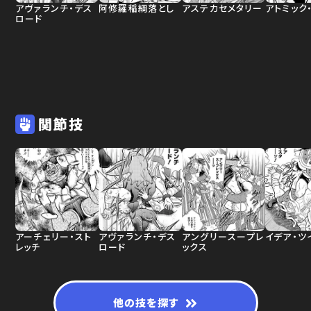
アヴァランチ・デス
阿修羅稲綱落とし
アステカセメタリー
アトミック
ロード
関節技
アーチェリー・スト
アヴァランチ・デス
アングリースープレ
イデア・ツ
レッチ
ロード
ックス
他の技を探す