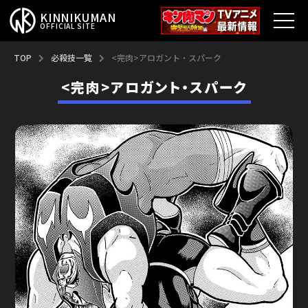
KINNIKUMAN
OFFICIAL SITE
TOP
TOP
必殺技一覧
<完肉>アロガント・スパーク
<完肉>アロガント・スパーク
キン肉マンとは？
最新情報
アニメ
コミックス
特集
超人総選挙
新超人募集