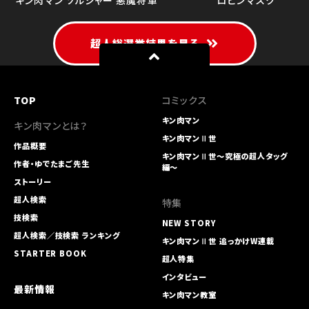
超人総選挙結果を見る
TOP
コミックス
キン肉マン
キン肉マンとは？
キン肉マンⅡ世
作品概要
キン肉マンⅡ世～究極の超人タッグ
作者・ゆでたまご先生
編～
ストーリー
超人検索
特集
技検索
NEW STORY
超人検索／技検索 ランキング
キン肉マンⅡ世 追っかけW連載
STARTER BOOK
超人特集
インタビュー
最新情報
キン肉マン教室