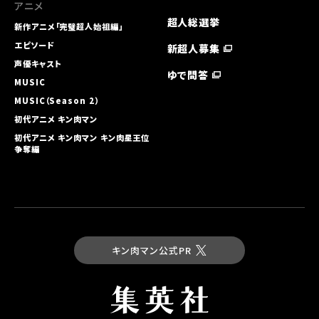
アニメ
超人総選挙
新作アニメ「完璧超人始祖編」
エピソード
新超人募集
声優キャスト
ゆで問答
MUSIC
MUSIC（Season 2）
初代アニメ キン⾁マン
初代アニメ キン⾁マン キン⾁星王位
争奪編
キン肉マン公式PR