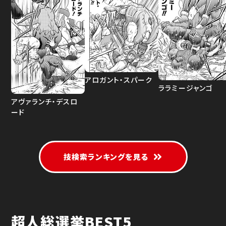
アロガント・スパーク
ララミージャンゴ
アヴァランチ・デスロ
ード
技検索ランキングを見る
超人総選挙BEST5