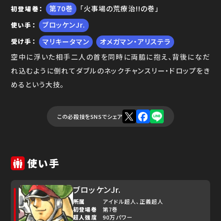
70
「火事場の荒療治!!の巻」
初登場巻
ブロッケンJr.
使い手
マリキータマン
オメガマン・アリステラ
受け手
空中に浮いた相手二人の首を同時に両脇に抱え、背後になだ
れ込むように倒れてダブルのネックチャンスリー・ドロップをき
めるという大技。
この必殺技をSNSでシェア
使い手
ブロッケンJr.
所属
アイドル超人
正義超人
初登場巻
第7巻
超人強度
90万パワー