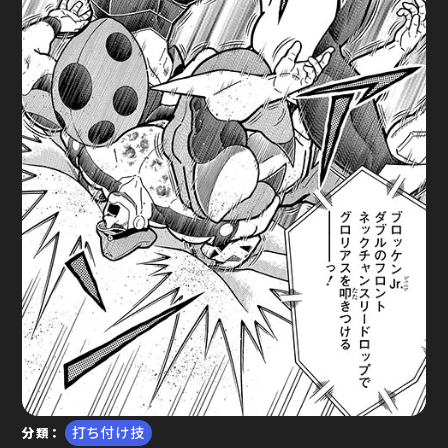
ゆで問答
打ち付け技
分類