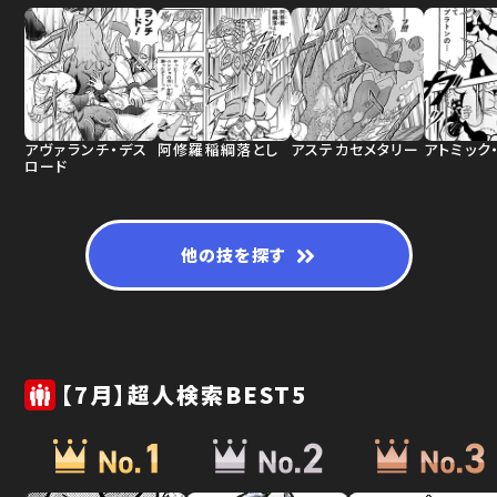
アヴァランチ・デス
阿修羅稲綱落とし
アステカセメタリー
アトミック
ロード
他の技を探す
【7月】超人検索BEST5