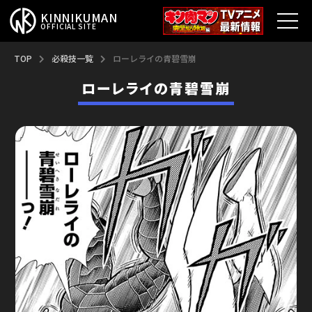
KINNIKUMAN
OFFICIAL SITE
TOP
TOP
必殺技一覧
ローレライの青碧雪崩
ローレライの青碧雪崩
キン肉マンとは？
最新情報
アニメ
コミックス
特集
超人総選挙
新超人募集