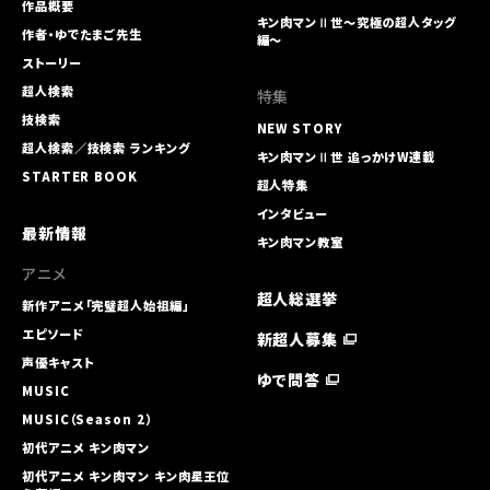
作品概要
キン肉マンⅡ世～究極の超人タッグ
作者・ゆでたまご先生
編～
ストーリー
超人検索
特集
技検索
NEW STORY
超人検索／技検索 ランキング
キン肉マンⅡ世 追っかけW連載
STARTER BOOK
超人特集
インタビュー
最新情報
キン肉マン教室
アニメ
超人総選挙
新作アニメ「完璧超人始祖編」
エピソード
新超人募集
声優キャスト
ゆで問答
MUSIC
MUSIC（Season 2）
初代アニメ キン⾁マン
初代アニメ キン⾁マン キン⾁星王位