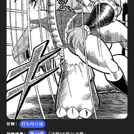
ゆで問答
打ち付け技
分類
24
「決戦!!5対2！の巻」
初登場巻