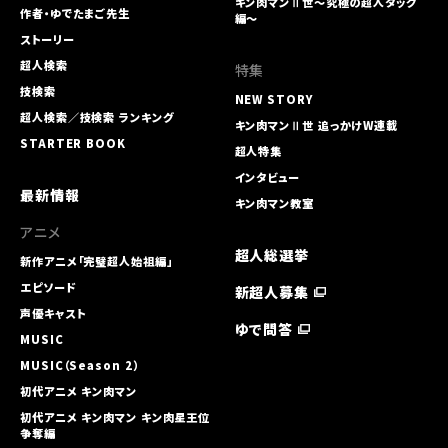
キン肉マンⅡ世～究極の超人タッグ
作者・ゆでたまご先生
編～
ストーリー
超人検索
特集
技検索
NEW STORY
超人検索／技検索 ランキング
キン肉マンⅡ世 追っかけW連載
STARTER BOOK
超人特集
インタビュー
最新情報
キン肉マン教室
アニメ
超人総選挙
新作アニメ「完璧超人始祖編」
エピソード
新超人募集
声優キャスト
ゆで問答
MUSIC
MUSIC（Season 2）
初代アニメ キン⾁マン
初代アニメ キン⾁マン キン⾁星王位
争奪編