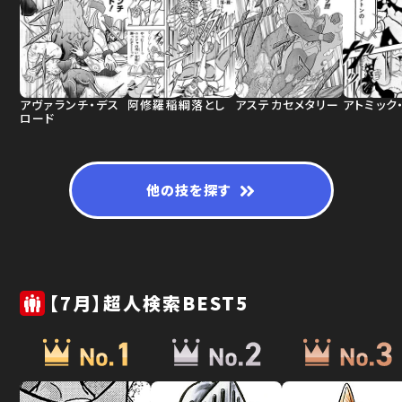
アヴァランチ・デス
阿修羅稲綱落とし
アステカセメタリー
アトミック
ロード
他の技を探す
【7月】超人検索BEST5