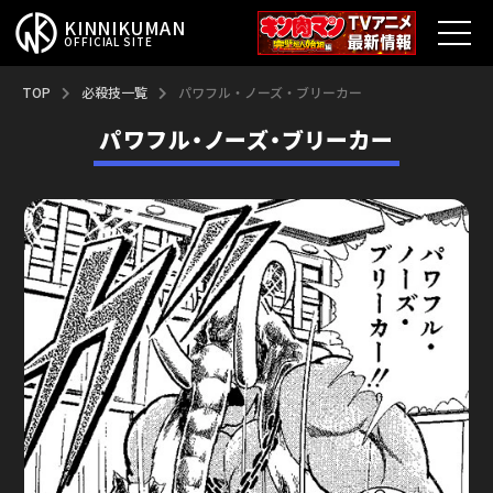
KINNIKUMAN
OFFICIAL SITE
TOP
TOP
必殺技一覧
パワフル・ノーズ・ブリーカー
パワフル・ノーズ・ブリーカー
キン肉マンとは？
最新情報
アニメ
コミックス
特集
超人総選挙
新超人募集