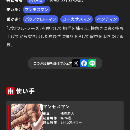
マンモスマン
使い手
バッファローマン
コーカサスマン
ペンチマン
受け手
「パワフル・ノーズ」を伸ばして相手を捕らえ、横向きに高く持ち
上げてから突き出した右ひざに振り下ろして背中を叩きつける
技。
この必殺技をSNSでシェア
使い手
マンモスマン
所属
残虐超人
初登場巻
第24巻
超人強度
7800万パワー