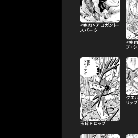
<完肉>アロガント・
スパーク
<完
プ・シ
クエ
リップ
玉砕ドロップ