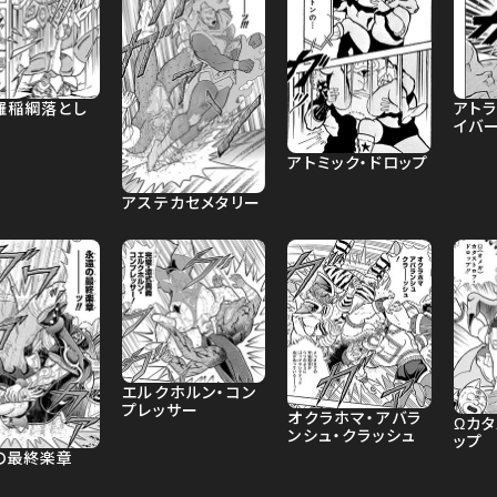
羅稲綱落とし
アト
イバ
アトミック・ドロップ
アステカセメタリー
エルクホルン・コン
プレッサー
オクラホマ・アバラ
Ωカタ
ンシュ・クラッシュ
ップ
の最終楽章