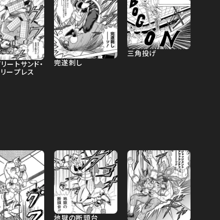
三角投げ
完遂刺し
リートサンド・
タリープレス
地獄の断頭台