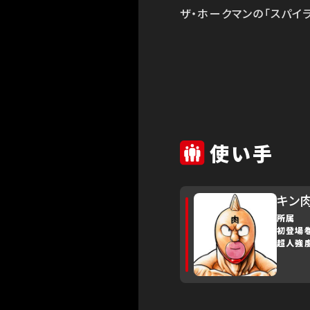
ザ・ホークマンの「スパイ
使い手
キン
所属
初登場
超人強