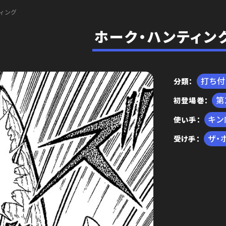
ィング
ホーク・ハンティン
打ち
分類
初登場巻
編
キン
使い手
ザ・
受け手
王位争奪編