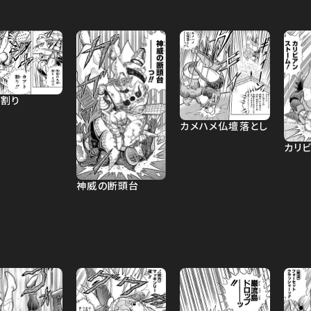
ト割り
カメハメ仏壇落とし
カリ
神威の断頭台