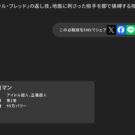
ラル・ブレッド」の返し技。地面に刺さった相手を脚で捕縛する技
この必殺技をSNSでシェア
肉マン
アイドル超人
正義超人
巻
第1巻
度
95万パワー