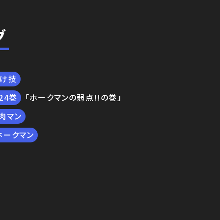
グ
付け技
24
「ホークマンの弱点!!の巻」
肉マン
ホークマン