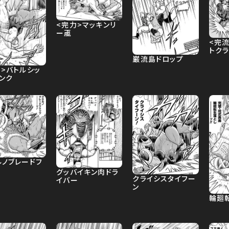
<完力>マッキンリ
ー颪
<完流
トク
巌流島ドロップ
肉>バトルシッ
ンク
ルノブレードフ
グッバイキン肉ドラ
クライシスタイフー
イバー
ン
輪廻