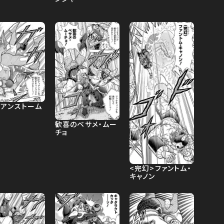
ビアンストーム
歓喜のベサメ・ムー
チョ
<完幻>ファントム・
キャノン