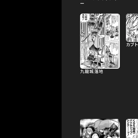
ー
カブ
九龍城落地