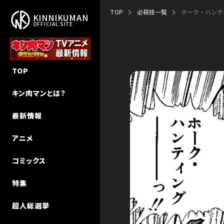
TOP
必殺技一覧
ホーク・ハンテ
KINNIKUMAN
OFFICIAL SITE
作品概要
新作アニメ「完璧超人始祖編」
新刊
NEW STORY
TOP
作者・ゆでたまご先生
エピソード
キン肉マン
キン肉マンⅡ世 追っかけW連載
キン肉マンとは？
ストーリー
声優キャスト
キン肉マンII世
超人特集
最新情報
超人検索
MUSIC
キン肉マンII世 究極の超人タッグ
インタビュー
アニメ
MUSIC（Season 2）
その他
キン肉マン教室
コミックス
初代アニメ キン⾁マン
特集
初代アニメ キン⾁マン キン⾁星
技検索
超人総選挙