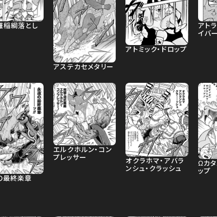
羅稲綱落とし
アト
イバ
アトミック・ドロップ
アステカセメタリー
エルクホルン・コン
プレッサー
オクラホマ・アバラ
Ωカタ
ンシュ・クラッシュ
ップ
の最終楽章