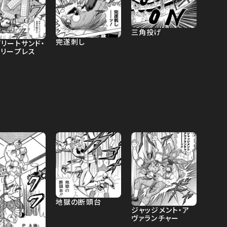
三角投げ
完遂刺し
リートサンド・
タリープレス
地獄の断頭台
ジャッジメント・ア
ヴァランチャー