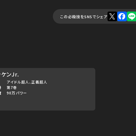
この必殺技をSNSでシェア
ケンJr.
アイドル超人
正義超人
巻
第7巻
度
90万パワー