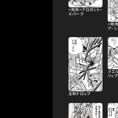
<完肉>アロガント・
スパーク
<完
プ・シ
クエ
リップ
玉砕ドロップ