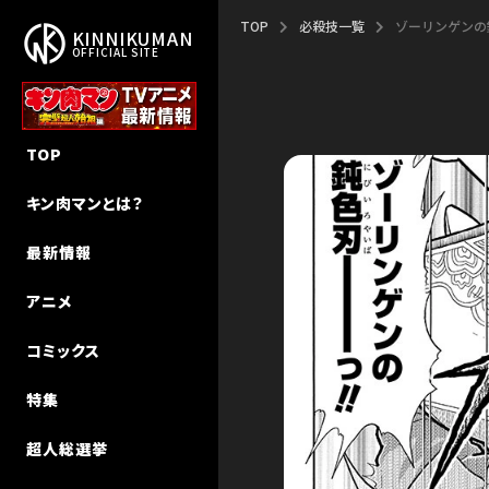
TOP
必殺技一覧
ゾーリンゲンの
KINNIKUMAN
OFFICIAL SITE
作品概要
新作アニメ「完璧超人始祖編」
新刊
NEW STORY
TOP
作者・ゆでたまご先生
エピソード
キン肉マン
キン肉マンⅡ世 追っかけW連載
キン肉マンとは？
ストーリー
声優キャスト
キン肉マンII世
超人特集
最新情報
超人検索
MUSIC
キン肉マンII世 究極の超人タッグ
インタビュー
アニメ
MUSIC（Season 2）
その他
キン肉マン教室
コミックス
初代アニメ キン⾁マン
特集
初代アニメ キン⾁マン キン⾁星
技検索
超人総選挙