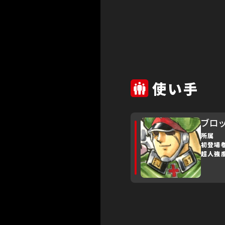
使い手
ブロッ
所属
初登場
超人強