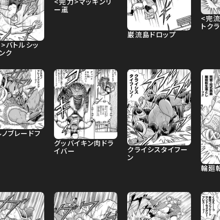
<完力>マッキンリ
ー颪
<完流
トク
巌流島ドロップ
肉>バトルシッ
ンク
ルノブレードフ
グッバイキン肉ドラ
クライシスタイフー
イバー
ン
輪廻