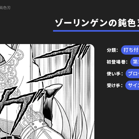
鈍色刃
ゾーリンゲンの鈍色
打ち
分類
初登場巻
編
ブロ
使い手
サイ
受け手
王位争奪編