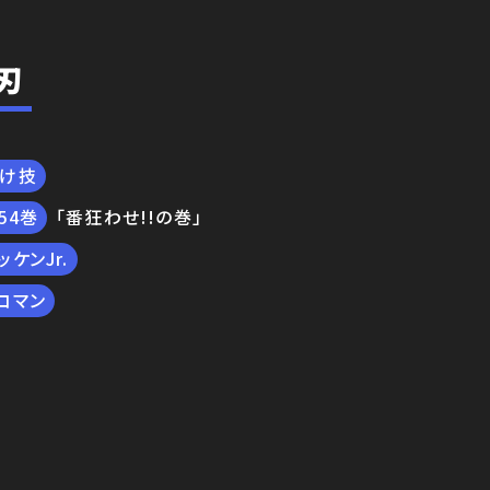
刃
付け技
54
「番狂わせ!!の巻」
ッケンJr.
コマン