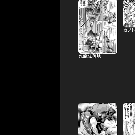
カブ
九龍城落地