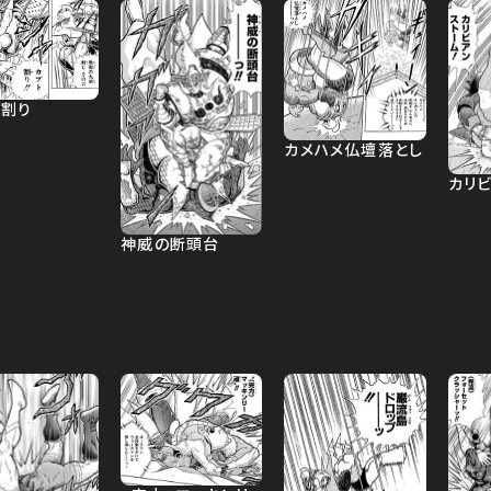
ト割り
カメハメ仏壇落とし
カリ
神威の断頭台