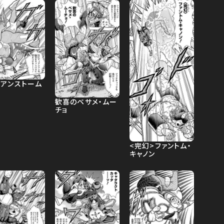
ビアンストーム
歓喜のベサメ・ムー
チョ
<完幻>ファントム・
キャノン