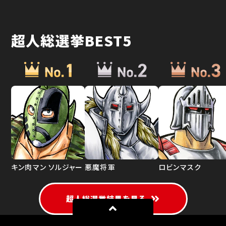
超人総選挙BEST5
キン肉マン ソルジャー
悪魔将軍
ロビンマスク
超人総選挙結果を見る