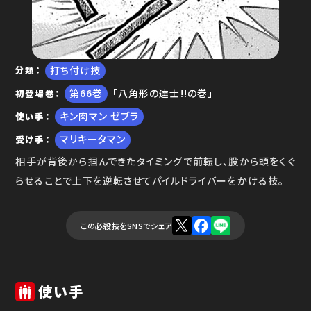
打ち付け技
分類
66
「八角形の達士!!の巻」
初登場巻
キン肉マン ゼブラ
使い手
マリキータマン
受け手
相手が背後から掴んできたタイミングで前転し、股から頭をくぐ
らせることで上下を逆転させてパイルドライバーをかける技。
この必殺技をSNSでシェア
使い手