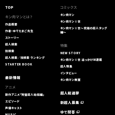
TOP
コミックス
キン肉マン
キン肉マンとは？
キン肉マンⅡ世
作品概要
キン肉マンⅡ世～究極の超人タッグ
作者・ゆでたまご先生
編～
ストーリー
超人検索
特集
技検索
NEW STORY
超人検索／技検索 ランキング
キン肉マンⅡ世 追っかけW連載
STARTER BOOK
超人特集
インタビュー
最新情報
キン肉マン教室
アニメ
超人総選挙
新作アニメ「完璧超人始祖編」
エピソード
新超人募集
声優キャスト
ゆで問答
MUSIC