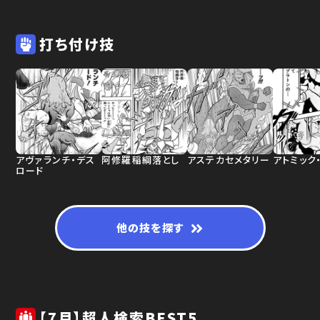
打ち付け技
アヴァランチ・デス
阿修羅稲綱落とし
アステカセメタリー
アトミック
ロード
他の技を探す
【7月】超人検索BEST5