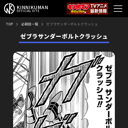
KINNIKUMAN
OFFICIAL SITE
TOP
TOP
必殺技一覧
ゼブラサンダーボルトクラッシュ
ゼブラサンダーボルトクラッシュ
キン肉マンとは？
最新情報
アニメ
コミックス
特集
超人総選挙
新超人募集