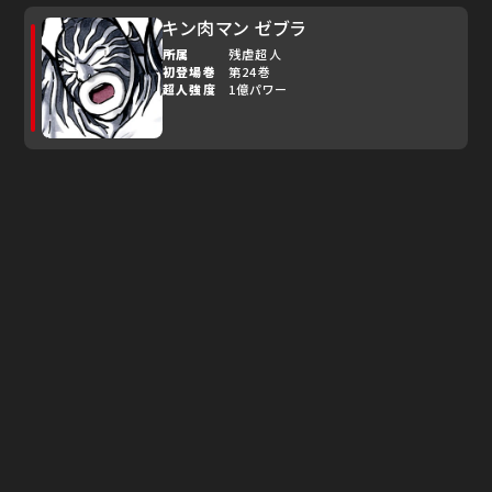
キン肉マン ゼブラ
所属
残虐超人
初登場巻
第24巻
超人強度
1億パワー