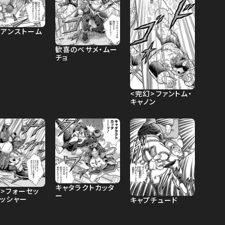
ビアンストーム
歓喜のベサメ・ムー
チョ
<完幻>ファントム・
キャノン
キャタラクトカッタ
>フォーセッ
ー
ラッシャー
キャプチュード