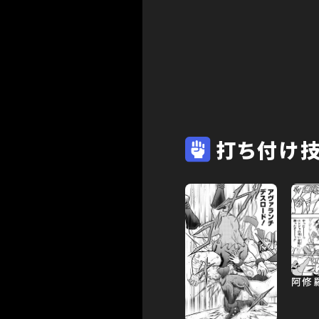
打ち付け
阿修