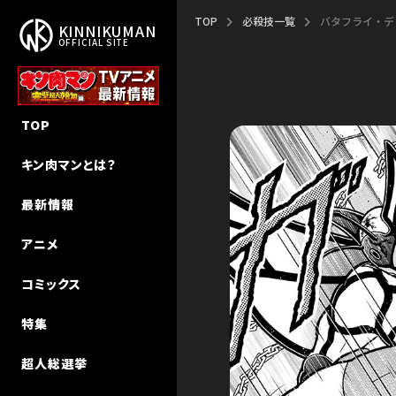
TOP
必殺技一覧
バタフライ・デ
KINNIKUMAN
OFFICIAL SITE
作品概要
新作アニメ「完璧超人始祖編」
新刊
NEW STORY
TOP
作者・ゆでたまご先生
エピソード
キン肉マン
キン肉マンⅡ世 追っかけW連載
キン肉マンとは？
ストーリー
声優キャスト
キン肉マンII世
超人特集
最新情報
超人検索
MUSIC
キン肉マンII世 究極の超人タッグ
インタビュー
アニメ
MUSIC（Season 2）
その他
キン肉マン教室
コミックス
初代アニメ キン⾁マン
特集
初代アニメ キン⾁マン キン⾁星
技検索
超人総選挙