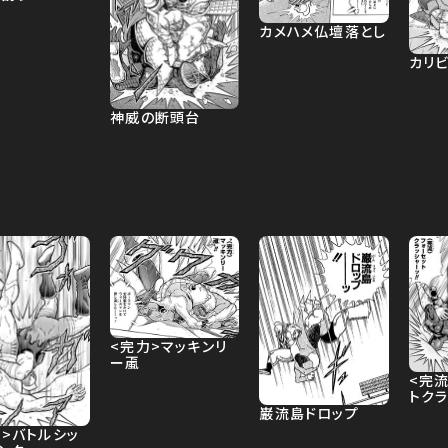
カメハメ仏壇落とし
カリ
神威の断頭台
<完力>マッキンリ
ー颪
<完流
トク
巌流島ドロップ
肉>バトルシッ