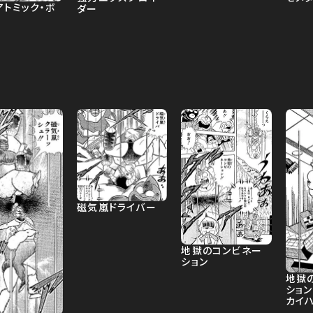
アトミック・ボ
ダー
磁気嵐ドライバー
地獄のコンビネー
ション
地獄
ション
カイハ
ュ）