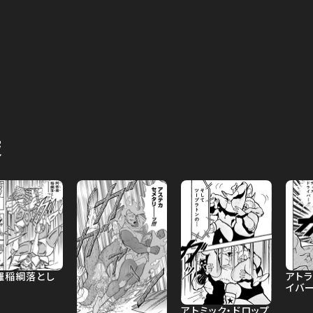
技
羅稲綱落とし
アト
イバ
アトミック・ドロップ