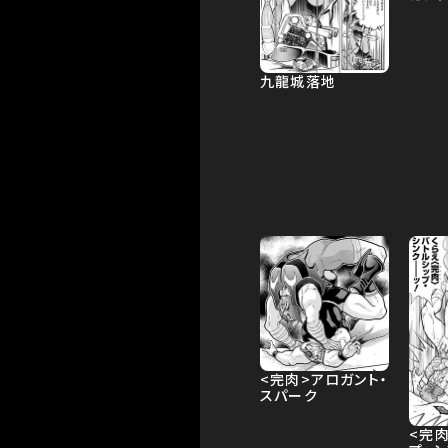
九龍城落地
<完肉>アロガント・
スパーク
<完