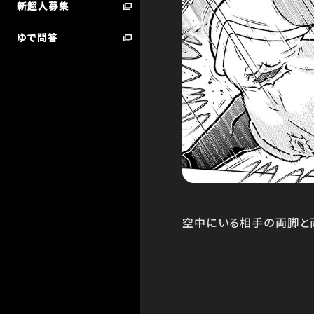
新超人募集
ゆで問答
超人検索／技検索 ランキング
STARTER BOOK
空中にいる相手の両脚と