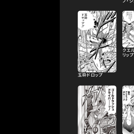
プ・シ
クエ
リップ
玉砕ドロップ