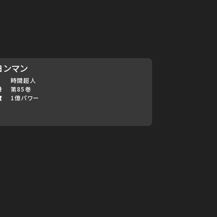
ヨンマン
時間超人
巻
第85巻
度
1億パワー