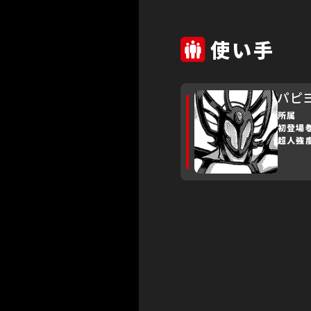
使い手
パピ
所属
初登場
超人強