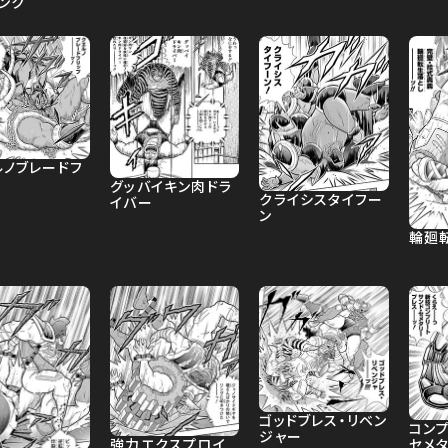
ンク
ルノブレードフ
グッバイキン肉ドラ
クライシスタイフー
イバー
ン
輪廻
ゴッドブレス・リベン
コンプ
ジャー
強力エクスプロイ
セメ