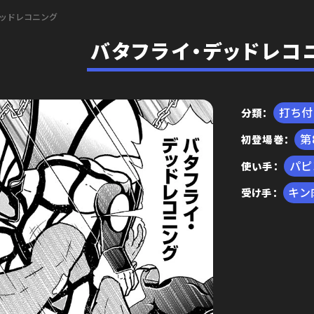
ッドレコニング
バタフライ・デッドレコ
打ち
分類
初登場巻
編
パピ
使い手
キン
受け手
王位争奪編