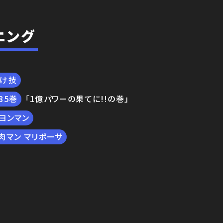
ニング
付け技
85
「1億パワーの果てに!!の巻」
ヨンマン
肉マン マリポーサ