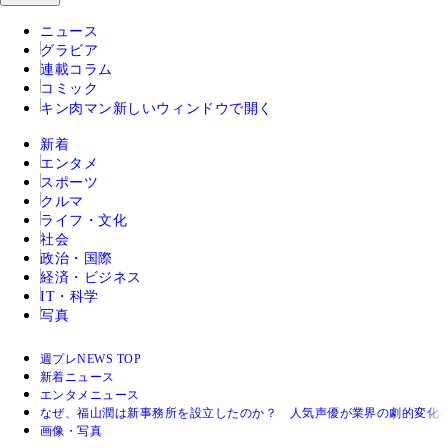
ニュース
グラビア
連載コラム
コミック
キン肉マン
新しいウィンドウで開く
新着
エンタメ
スポーツ
クルマ
ライフ・文化
社会
政治・国際
経済・ビジネス
IT・科学
写真
週プレNEWS TOP
新着ニュース
エンタメニュース
なぜ、福山潤は新事務所を設立したのか？ 人気声優が業界の劇的変化
画像・写真