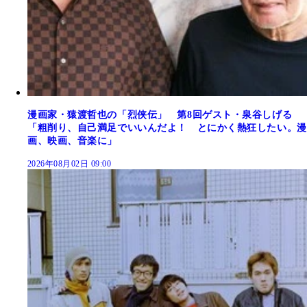
漫画家・猿渡哲也の「烈侠伝」 第8回ゲスト・泉谷しげる
「粗削り、自己満足でいいんだよ！ とにかく熱狂したい。漫
画、映画、音楽に」
2026年08月02日 09:00