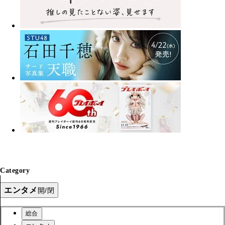
Category
エンタメ
開/閉
総合