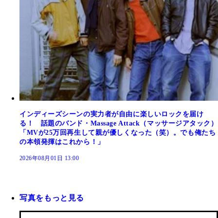
インディーズシーンの実力者が自由に楽しいロックを届け
る！ 話題のバンド・Massage Attack（マッサージアタック）
「MVが25万回再生して親が優しくなった（笑）。でも俺たち
の本領発揮はこれから！」
2026年08月01日 13:00
写真をもっと見る