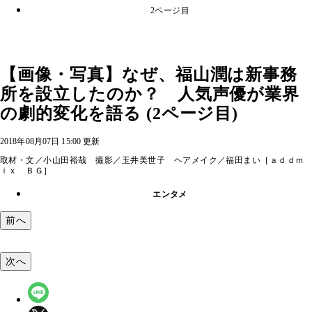
2ページ目
【画像・写真】なぜ、福山潤は新事務
所を設立したのか？ 人気声優が業界
の劇的変化を語る (2ページ目)
2018年08月07日 15:00 更新
取材・文／小山田裕哉 撮影／玉井美世子 ヘアメイク／福田まい［ａｄｄｍ
ｉｘ ＢＧ］
エンタメ
前へ
次へ