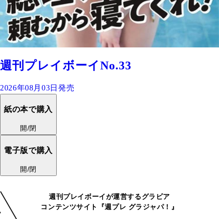
週刊プレイボーイNo.33
2026年08月03日発売
紙の本で購入
開/閉
電子版で購入
開/閉
週刊プレイボーイが運営するグラビア
コンテンツサイト『週プレ グラジャパ！』