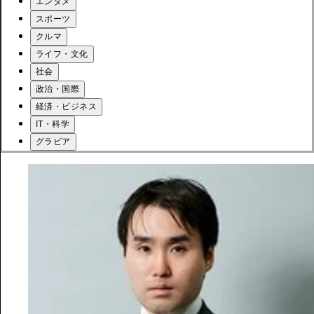
エンタメ
スポーツ
クルマ
ライフ・文化
社会
政治・国際
経済・ビジネス
IT・科学
グラビア