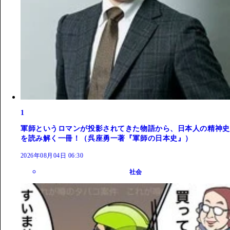
1
軍師というロマンが投影されてきた物語から、日本人の精神史
を読み解く一冊！（呉座勇一著『軍師の日本史』）
2026年08月04日 06:30
社会