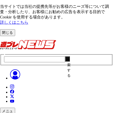
当サイトでは当社の提携先等がお客様のニーズ等について調
査・分析したり、お客様にお勧めの広告を表⽰する⽬的で
Cookie を使⽤する場合があります。
詳しくはこちら
閉じる
検
索
す
る
メニュ