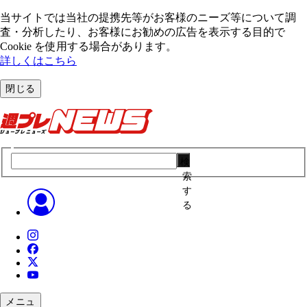
当サイトでは当社の提携先等がお客様のニーズ等について調
査・分析したり、お客様にお勧めの広告を表⽰する⽬的で
Cookie を使⽤する場合があります。
詳しくはこちら
閉じる
検
索
す
る
メニュ