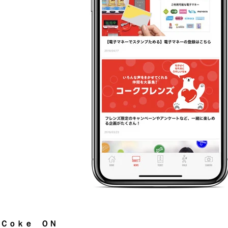
Ｃｏｋｅ ＯＮ