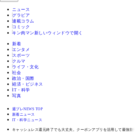
ニュース
グラビア
連載コラム
コミック
キン肉マン
新しいウィンドウで開く
新着
エンタメ
スポーツ
クルマ
ライフ・文化
社会
政治・国際
経済・ビジネス
IT・科学
写真
週プレNEWS TOP
新着ニュース
IT・科学ニュース
キャッシュレス還元終了でも大丈夫。クーポンアプリを活用して最強割