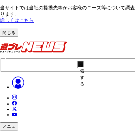
当サイトでは当社の提携先等がお客様のニーズ等について調査・
ります。
詳しくはこちら
閉じる
検
索
す
る
メニュ