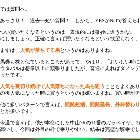
では質問へ。
あっさり！ 過去一短い質問！ しかも、YESかNOで答え
つい買いたくなるというのは、表現的には微妙に違うかな。「
にしましょう。正確に言えば買いたくなるという欲望もなく、
まずは、
人気が落ちてる馬
というのはありますね。
馬券も株と似ているところがあって、やはり、
「おいしい時に
ウタバルは想像以上に頑張りましたが、普通に走ればダノンデ
ったです。
人気を裏切り続けて人気落ちになった馬を狙う
こともよくあり
の後人気になった時に買うというのは嫌いますね。買い時がチ
他に多いパターンで言えば、
距離短縮、距離延長、外枠替わり
とが多いです。
今週で言えば、僕が本命にした中山7Rの11番のガラベイヤ。
高いし、今回は外目の枠で乗りやすい。結果は完璧な騎乗でし