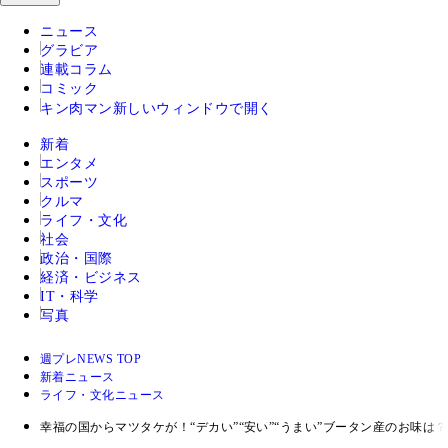
ニュース
グラビア
連載コラム
コミック
キン肉マン
新しいウィンドウで開く
新着
エンタメ
スポーツ
クルマ
ライフ・文化
社会
政治・国際
経済・ビジネス
IT・科学
写真
週プレNEWS TOP
新着ニュース
ライフ・文化ニュース
幸福の国からマツタケが！“デカい”“安い”“うまい”ブータン産のお味は？