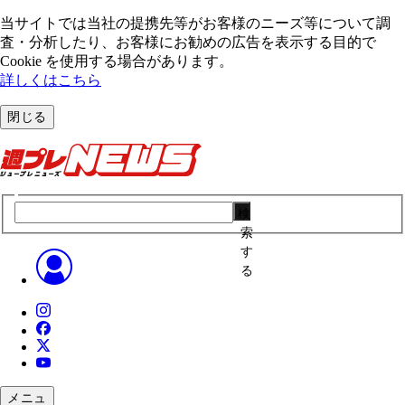
当サイトでは当社の提携先等がお客様のニーズ等について調
査・分析したり、お客様にお勧めの広告を表⽰する⽬的で
Cookie を使⽤する場合があります。
詳しくはこちら
閉じる
検
索
す
る
メニュ