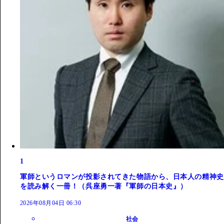
1
軍師というロマンが投影されてきた物語から、日本人の精神史
を読み解く一冊！（呉座勇一著『軍師の日本史』）
2026年08月04日 06:30
社会