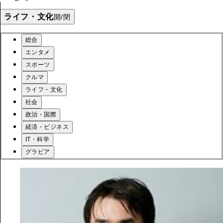
ライフ・文化
開/閉
総合
エンタメ
スポーツ
クルマ
ライフ・文化
社会
政治・国際
経済・ビジネス
IT・科学
グラビア