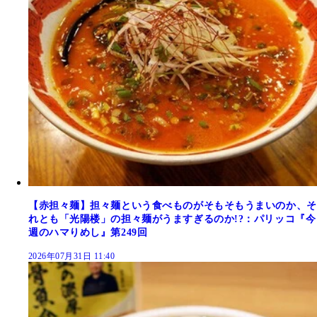
【赤担々麺】担々麺という食べものがそもそもうまいのか、そ
れとも「光陽楼」の担々麺がうますぎるのか!?：パリッコ『今
週のハマりめし』第249回
2026年07月31日 11:40