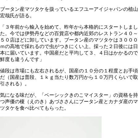
ブータン産マツタケを扱っているエフユーアイジャパンの植山
宏哉氏が語る。
「３年前から輸入を始めて、昨年から本格的にスタートしまし
た。今では伊勢丹などの百貨店や都内近郊のレストラン４０～
５０店ほどに卸しています。ブータン産のマツタケは３０００
ｍの高地で採れるので虫がつきにくい上、採った２日後には日
本に届いています。中国産だと平均して３、４日はかかるので
鮮度も違うんです」
値段は市場にも左右されるが、国産の１０分の１程度とお手頃
だ（国産は普段、１ｋｇ当たり数万円から１０万円くらいで取
引される）。
気になる味だが、「ベーシックきのこマイスター」の資格を持
つ声優の榎（えのき）あづささんにブータン産とカナダ産のマ
ツタケを食べ比べてもらった。