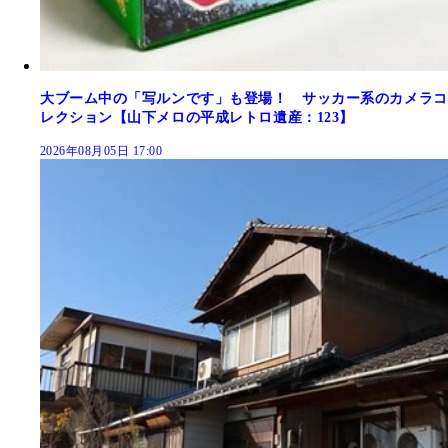
大ブーム中の「写ルンです」も登場！ サッカー系のカメラコ
レクション【山下メロの平成レトロ遺産：123】
2026年08月05日 17:00