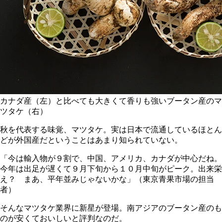
カナダ産（左）と比べても大きくて香りも強いブータン産のマ
ツタケ（右）
秋を代表する味覚、マツタケ。実は日本で流通しているほとん
どが外国産だということはあまり知られていない。
「今は輸入物が９割で、中国、アメリカ、カナダが中心だね。
今年は出足が遅くて９月下旬から１０月中旬がピーク。出来栄
え？ まあ、平年並みじゃないかな」（東京青果市場の担当
者）
そんなマツタケ業界に新星が登場。南アジアのブータン産のも
のが安くておいしいと評判なのだ。