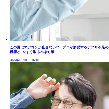
この夏はエアコンが直せない!? プロが解説するナフサ不足の
影響と"今すぐ取るべき対策"
2026年08月03日 07:00