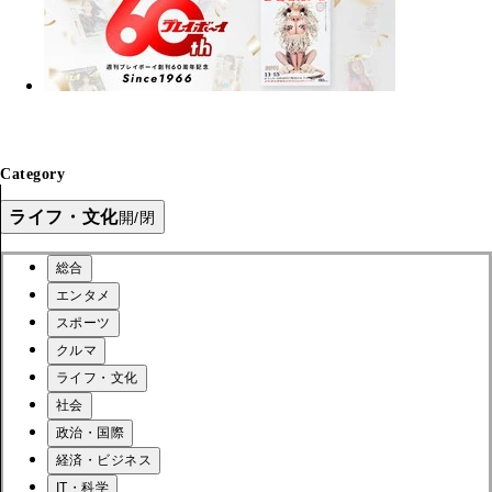
Category
ライフ・文化
開/閉
総合
エンタメ
スポーツ
クルマ
ライフ・文化
社会
政治・国際
経済・ビジネス
IT・科学