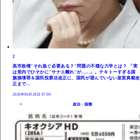
2
高市政権"それ急ぐ必要ある？"問題の不穏な力学とは？ 「実
は党内でひそかに"サナエ離れ"が......」。テキトーすぎる国
旗損壊罪＆国民投票法改正に、国民が望んでいない皇室典範改
正まで...
2026年06月28日 07:00
政治・国際