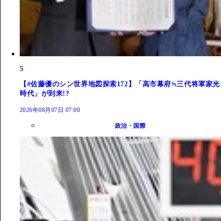
5
【#佐藤優のシン世界地図探索172】「高市幕府≒三代将軍家光
時代」が到来!?
2026年08月07日 07:00
政治・国際