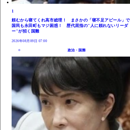
1
頼むから寝てくれ高市総理！ まさかの「寝不足アピール」で
国民も永田町もマジ困惑！ 歴代屈指の"人に頼れないリーダ
ー"が招く国難
2026年08月09日 07:00
政治・国際