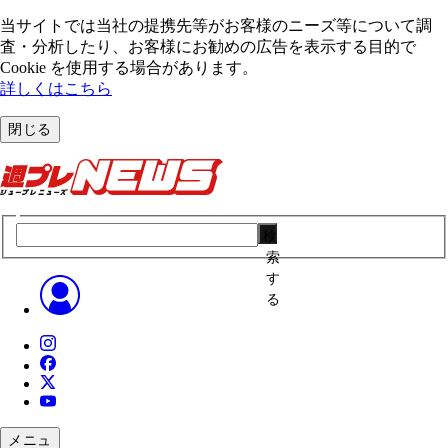
当サイトでは当社の提携先等がお客様のニーズ等について調
査・分析したり、お客様にお勧めの広告を表⽰する⽬的で
Cookie を使⽤する場合があります。
詳しくはこちら
閉じる
検
索
す
る
メニュ