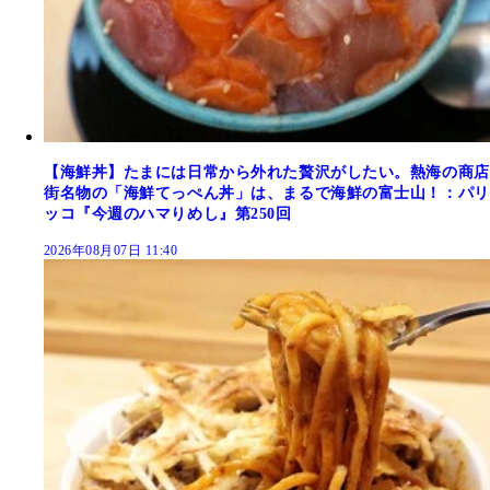
【海鮮丼】たまには日常から外れた贅沢がしたい。熱海の商店
街名物の「海鮮てっぺん丼」は、まるで海鮮の富士山！：パリ
ッコ『今週のハマりめし』第250回
2026年08月07日 11:40