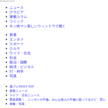
ニュース
グラビア
連載コラム
コミック
キン肉マン
新しいウィンドウで開く
新着
エンタメ
スポーツ
クルマ
ライフ・文化
社会
政治・国際
経済・ビジネス
IT・科学
写真
週プレNEWS TOP
新着ニュース
ライフ・文化ニュース
緊急調査！ ニッポンの不倫。みんな他人の不倫に怒ってるけど、実は男
画像・写真