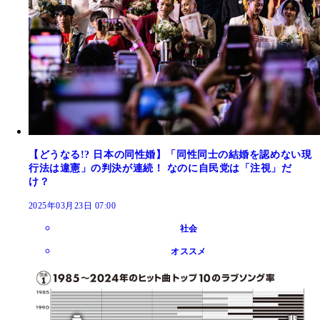
【どうなる!? 日本の同性婚】「同性同士の結婚を認めない現
行法は違憲」の判決が連続！ なのに自民党は「注視」だ
け？
2025年03月23日 07:00
社会
オススメ