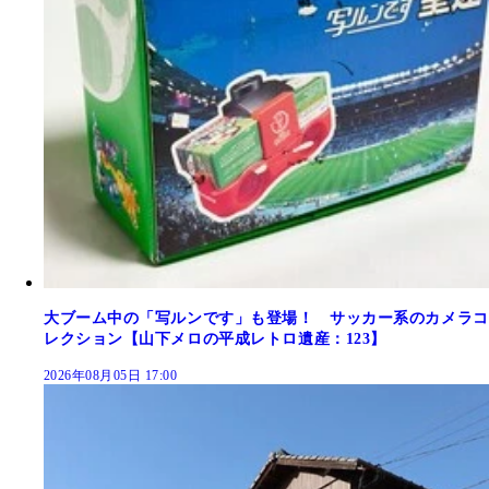
大ブーム中の「写ルンです」も登場！ サッカー系のカメラコ
レクション【山下メロの平成レトロ遺産：123】
2026年08月05日 17:00