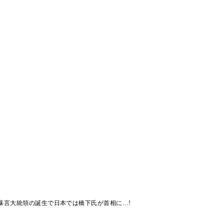
暴言大統領の誕生で日本では橋下氏が首相に…!