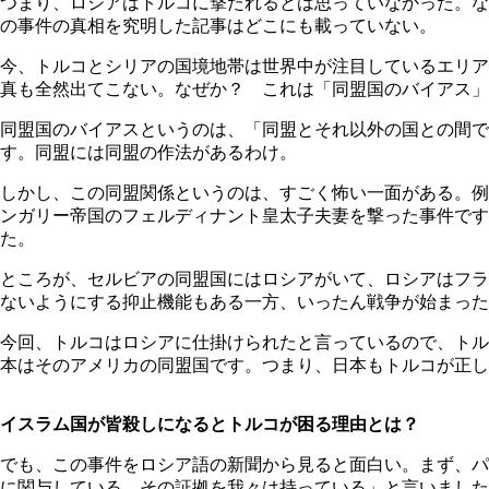
つまり、ロシアはトルコに撃たれるとは思っていなかった。な
の事件の真相を究明した記事はどこにも載っていない。
今、トルコとシリアの国境地帯は世界中が注目しているエリア
真も全然出てこない。なぜか？ これは「同盟国のバイアス」
同盟国のバイアスというのは、「同盟とそれ以外の国との間で
す。同盟には同盟の作法があるわけ。
しかし、この同盟関係というのは、すごく怖い一面がある。例
ンガリー帝国のフェルディナント皇太子夫妻を撃った事件で
た。
ところが、セルビアの同盟国にはロシアがいて、ロシアはフラ
ないようにする抑止機能もある一方、いったん戦争が始まった
今回、トルコはロシアに仕掛けられたと言っているので、トル
本はそのアメリカの同盟国です。つまり、日本もトルコが正
イスラム国が皆殺しになるとトルコが困る理由とは？
でも、この事件をロシア語の新聞から見ると面白い。まず、パ
に関与している。その証拠を我々は持っている」と言いました