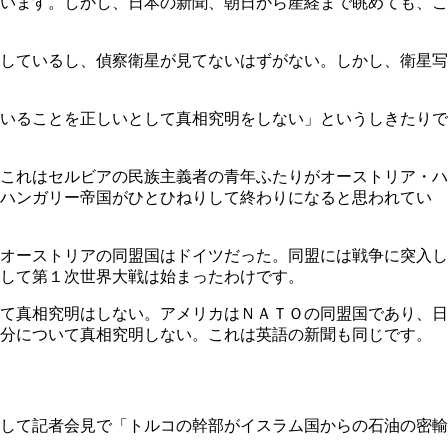
います。しかし、日本の新聞、朝日から産経まで眺めても、こ
しているし、偵察衛星が見てないはずがない。しかし、衛星写
いることを正しいとして真相究明をしない」というしきたりで
これはセルビアの民族主義者の青年ふたりがオーストリア・ハ
・ハンガリー帝国がひとひねりして終わりになると思われてい
オーストリアの同盟国はドイツだった。同盟には戦争に突入し
して第１次世界大戦は始まったわけです。
て真相究明はしない。アメリカはＮＡＴＯの同盟国であり、日
い分について真相究明しない。これは英語の新聞も同じです。
して記者会見で「トルコの幹部がイスラム国からの石油の密輸