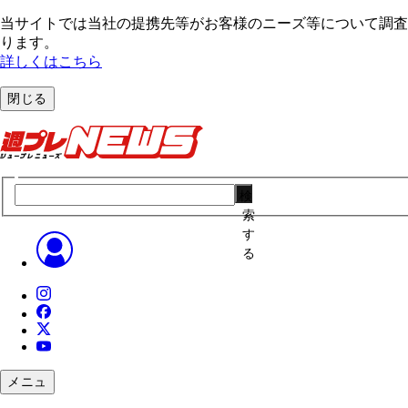
当サイトでは当社の提携先等がお客様のニーズ等について調査・
ります。
詳しくはこちら
閉じる
検
索
す
る
メニュ