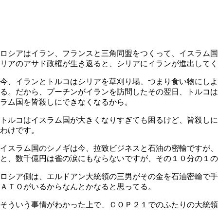
ロシアはイラン、フランスと三角同盟をつくって、イスラム国
リアのアサド政権が生き返ると、シリアにイランが進出してく
今、イランとトルコはシリアを草刈り場、つまり食い物にし
る。だから、プーチンがイランを訪問したその翌日、トルコは
ラム国を皆殺しにできなくなるから。
トルコはイスラム国が大きくなりすぎても困るけど、皆殺しに
わけです。
イスラム国のシノギは今、拉致ビジネスと石油の密輸ですが、
と、数千億円は雀の涙にもならないですが、その１０分の１の
ロシア側は、エルドアン大統領の三男がその金を石油密輸で手
ＡＴＯがいるからなんとかなると思ってる。
そういう事情がわかった上で、ＣＯＰ２１でのふたりの大統領