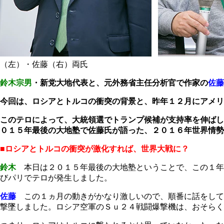
（左）・佐藤（右）両氏
鈴木宗男
・新党大地代表と、元外務省主任分析官で作家の
佐藤
今回は、ロシアとトルコの衝突の背景と、昨年１２月にアメリ
このテロによって、大統領選でトランプ候補が支持率を伸ばし
０１５年最後の大地塾で佐藤氏が語った、２０１６年世界情勢
■ロシアとトルコの衝突が激化すれば、世界大戦に？
鈴木
本日は２０１５年最後の大地塾ということで、この１年
びパリでテロが発生しました。
佐藤
この１ヵ月の動きがかなり激しいので、順番に話をして
撃墜しました。ロシア空軍のＳｕ２４戦闘爆撃機は、おそらく