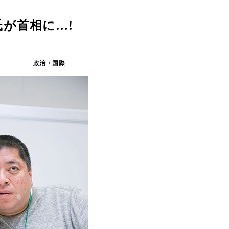
が首相に…!
政治・国際