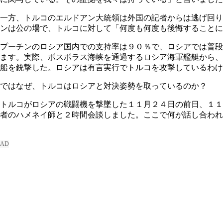
一方、トルコのエルドアン大統領は外国の記者からは逃げ回り
ンは公の場で、トルコに対して「何度も何度も後悔することに
プーチンのロシア国内での支持率は９０％で、ロシアでは普段
ます。実際、ボスポラス海峡を通過するロシア海軍艦艇から、
船を銃撃した。ロシアは有言実行でトルコを攻撃しているわけ
ではなぜ、トルコはロシアと対決姿勢を取っているのか？
トルコがロシアの戦闘機を撃墜した１１月２４日の前日、１１
者のハメネイ師と２時間会談しました。ここで何が話し合われ