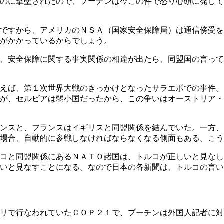
のに撃墜されたので、プーチンは今この件で怒り心頭に発して
ですから、アメリカのＮＳＡ（国家安全保障局）は通信傍受を
がかかっているからでしょう。
、安全保障に関する事実関係の相違が出たら、同盟国の言って
えば、第１次世界大戦のきっかけとなったサラエボでの事件。
すが、セルビアは弱小国だったから、この争いはオーストリア
ンスと、フランスはイギリスと同盟関係を結んでいた。一方、
場合、自動的に参戦しなければならなくなる側面もある。こう
コと同盟関係にあるＮＡＴＯ諸国は、トルコが正しいと見なし
しいと見なすことになる。なので日本の各新聞は、トルコの言
リで行なわれていたＣＯＰ２１で、プーチンは外国人記者に対
。