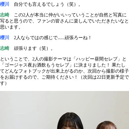
櫻川
自分でも言えるでしょう（笑）。
志崎
この2人が本当に仲がいいっていうことが自然と写真に
写ると思うので、ファンの皆さんに楽しんでいただきたいなと
思います。
櫻川
2人ならではの感じで......頑張ろーね！
志崎
頑張ります（笑）。
ということで、2人の撮影テーマは「ハッピー昼間セレブ」と
「ゴージャス夜お酒飲もうセレブ」に決まりました！ 果たし
てどんなフォトブックが出来上がるのか、次回から撮影の様子
をお届けするので、ご期待ください！（次回は22日更新予定で
す）