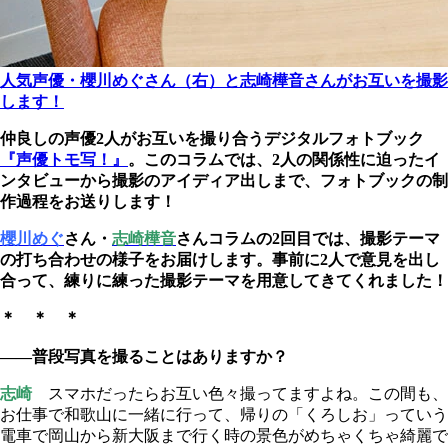
人気声優・櫻川めぐさん（右）と志崎樺音さんがお互いを撮影
します！
仲良しの声優2人がお互いを撮り合うデジタルフォトブック
『声優トモ写！』
。このコラムでは、2人の関係性に迫ったイ
ンタビューから撮影のアイディア出しまで、フォトブックの制
作過程をお送りします！
櫻川めぐ
さん・
志崎樺音
さんコラムの2回目では、撮影テーマ
の打ち合わせの様子をお届けします。事前に2人で意見を出し
合って、練りに練った撮影テーマを用意してきてくれました！
＊ ＊ ＊
――普段写真を撮ることはありますか？
志崎
スマホだったらお互い色々撮ってますよね。この間も、
お仕事で和歌山に一緒に行って、帰りの「くろしお」っていう
電車で岡山から新大阪まで行く時の景色がめちゃくちゃ綺麗で