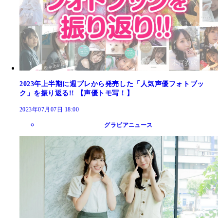
2023年上半期に週プレから発売した「人気声優フォトブッ
ク」を振り返る!! 【声優トモ写！】
2023年07月07日 18:00
グラビアニュース