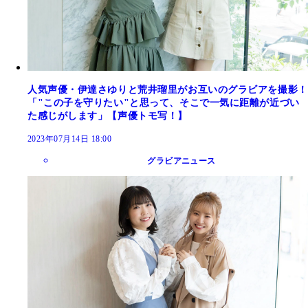
人気声優・伊達さゆりと荒井瑠里がお互いのグラビアを撮影！
「"この子を守りたい"と思って、そこで一気に距離が近づい
た感じがします」【声優トモ写！】
2023年07月14日 18:00
グラビアニュース