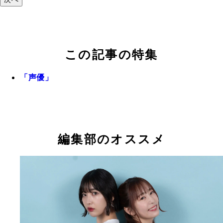
この記事の特集
「声優」
編集部のオススメ