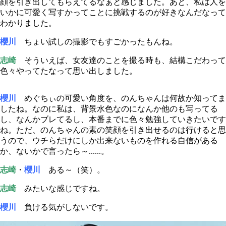
顔を引き出してもらえてるなぁと感じました。あと、私は人を
いかに可愛く写すかってことに挑戦するのが好きなんだなって
わかりました。
櫻川
ちょい試しの撮影でもすごかったもんね。
志崎
そういえば、女友達のことを撮る時も、結構こだわって
色々やってたなって思い出しました。
櫻川
めぐちぃの可愛い角度を、のんちゃんは何故か知ってま
したね。なのに私は、背景水色なのになんか他のも写ってる
し、なんかブレてるし、本番までに色々勉強していきたいです
ね。ただ、のんちゃんの素の笑顔を引き出せるのは行けると思
うので、ウチらだけにしか出来ないものを作れる自信がある
か、ないかで言ったら～......。
志崎
・
櫻川
ある～（笑）。
志崎
みたいな感じですね。
櫻川
負ける気がしないです。