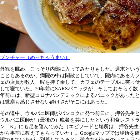
ブンチャー（めっちゃうまい）
外観を眺め、こっそり内部に入ってみたりもした。週末という
こともあるのか、病院の中は閑散としていて、院内にあるカフ
ェの店員が数人、暇を持て余して、カフェのテーブルに突っ伏
して寝ていた。20年前にSARSパニックが、そしておそらく数
年前には、新型コロナパンデミックによるパニックがあったと
は微塵も感じさせない静けさがそこにはあった。
その道中、ウルバニ医師がバンコクに発つ前日に、押谷先生と
ウルバニ医師が（最後の）晩餐を共にしたという和食レストラ
ン「K」にも足を運んでみた（エピソードと場所は、押谷先生
から事前に教えてもらっていた）。Googleマップでは場所を確
認できていたが、到着してみると、残念ながらそのレストラン