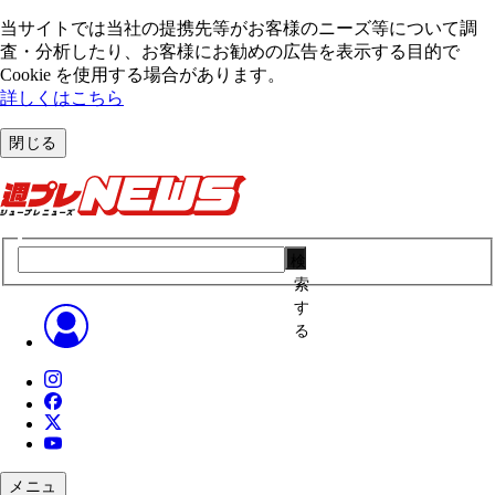
当サイトでは当社の提携先等がお客様のニーズ等について調
査・分析したり、お客様にお勧めの広告を表⽰する⽬的で
Cookie を使⽤する場合があります。
詳しくはこちら
閉じる
検
索
す
る
メニュ