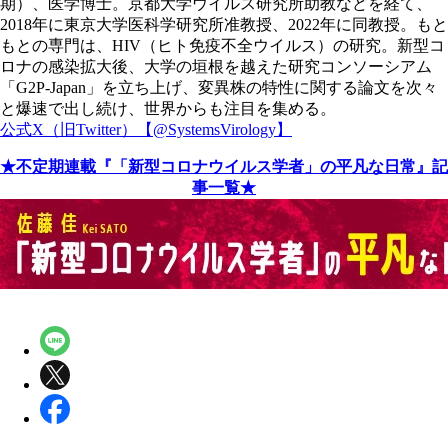
期）、医学博士。京都大学ウイルス研究所助教などを経て、
2018年に東京大学医科学研究所准教授、2022年に同教授。もと
もとの専門は、HIV（ヒト免疫不全ウイルス）の研究。新型コ
ロナの感染拡大後、大学の垣根を越えた研究コンソーシアム
「G2P-Japan」を立ち上げ、変異株の特性に関する論文を次々
と爆速で出し続け、世界からも注目を集める。
公式X（旧Twitter）【@SystemsVirology】
★不定期連載『「新型コロナウイルス学者」の平凡な日常』記
事一覧★