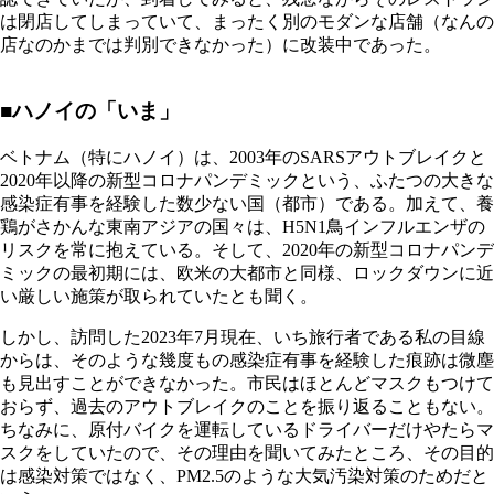
は閉店してしまっていて、まったく別のモダンな店舗（なんの
店なのかまでは判別できなかった）に改装中であった。
■ハノイの「いま」
ベトナム（特にハノイ）は、2003年のSARSアウトブレイクと
2020年以降の新型コロナパンデミックという、ふたつの大きな
感染症有事を経験した数少ない国（都市）である。加えて、養
鶏がさかんな東南アジアの国々は、H5N1鳥インフルエンザの
リスクを常に抱えている。そして、2020年の新型コロナパンデ
ミックの最初期には、欧米の大都市と同様、ロックダウンに近
い厳しい施策が取られていたとも聞く。
しかし、訪問した2023年7月現在、いち旅行者である私の目線
からは、そのような幾度もの感染症有事を経験した痕跡は微塵
も見出すことができなかった。市民はほとんどマスクもつけて
おらず、過去のアウトブレイクのことを振り返ることもない。
ちなみに、原付バイクを運転しているドライバーだけやたらマ
スクをしていたので、その理由を聞いてみたところ、その目的
は感染対策ではなく、PM2.5のような大気汚染対策のためだと