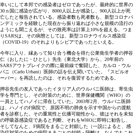
幸いにして本邦での感染者はゼロであったが、最終的に世界の
30ヵ国に感染が広がり、8000人以上が感染し、900人以上が死
亡したと報告されている。感染者数も死者数も、新型コロナパ
ンデミックを経験した現在から振り返れば小さな規模の流行の
ようにも聞こえるが、その致死率は計算上10%を超える。つま
りSARSは、その病態としては、新型コロナウイルス感染症
（COVID-19）のそれよりもシビアであったといえる。
今年に入り、縁あって知り合う機会を得た公衆衛生学者の押谷
仁（おしたに・ひとし）先生（東北大学）から、20年前の
SARSアウトブレイクの際に最前線で奮闘した、カルロ・ウル
バニ（Carlo Urbani）医師の話を伝え聞いていた。『スピルオ
ーバー』を再読したのは、それを復習するためである。
押谷先生の友人であったイタリア人のウルバニ医師は、寄生虫
学を専門とし、その対策のために、世界保健機関（WHO）の
一員としてハノイに滞在していた。2003年2月、ウルバニ医師
は、ハノイのF病院で、原因不明の肺炎を示す中国からの渡航
者を診察した。その重篤性と伝播可能性から、彼はそれを未知
の呼吸器感染症であると判断。それをWHOに即時に勧告し、
そしてなんと、F病院をまるごと封鎖した（一説によると、感
染症対策のための病院まるごとの封鎖・隔離は、なんでもこれ