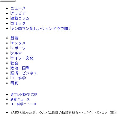
ニュース
グラビア
連載コラム
コミック
キン肉マン
新しいウィンドウで開く
新着
エンタメ
スポーツ
クルマ
ライフ・文化
社会
政治・国際
経済・ビジネス
IT・科学
写真
週プレNEWS TOP
新着ニュース
IT・科学ニュース
SARSと戦った男、ウルバニ医師の軌跡を辿る～ハノイ、バンコク（前