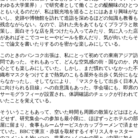
わゆる大学業界）」で研究者として働くことの醍醐味のひとつ
ともいえるのだが、私は観光地を巡ることにはあまり興味がな
いし、史跡や博物館を訪れて造詣を深めるほどの知識も教養も
残念ながらない。なので、訪れた先をあてもなくプラプラと散
策し、面白そうな店を見つけたら入ってみたり、気に入った店
があればそこでコーヒーやビールを飲んだり、気が向いたらそ
こで論文を書いたりするのを密かな楽しみにしている。
このときのバンコク出張は、私にとって初めての東南アジア訪
問であった。それもあって、どんな空気感の街・国なのか、内
心とても楽しみにしていた。しかし、まだ慣れていなかった不
織布マスクをつけてまで熱気のこもる屋外を出歩く気分にもな
らなかったし、そしてなにより、「マスクをして出歩く日本人
に向けられる目線」への自意識もあった。学会場にも、即席の
サーモグラフィーが設置され、体調確認のチェックが行われて
いたことを覚えている。
そういうこともあって、空いた時間も周囲の散策などはほとん
どせず、研究集会への参加も最小限に、ほぼずっとホテルの部
屋に留まり、食事もルームサービスかカップラーメンで済ませ
ていた。BBCで東京・赤坂を取材するイギリス人キャスター
のコメントを拾いつつ、世界のいくつかの国々（中国に加え