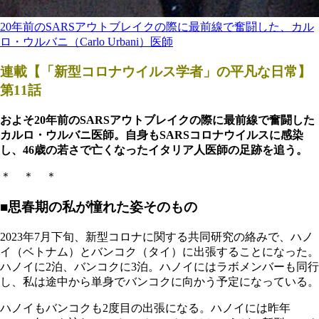
20年前のSARSアウトブレイクの際に最前線で奮闘した、カル
ロ・ウルバニ（Carlo Urbani）医師
連載【「新型コロナウイルス学者」の平凡な日常】
第11
話
およそ20年前のSARSアウトブレイクの際に最前線で奮闘した
カルロ・ウルバニ医師。自身もSARSコロナウイルスに感染
し、46歳の若さで亡くなったイタリア人医師の足跡を追う。
＊ ＊ ＊
■思春期の私が憧れた姿そのもの
2023年7月下旬、新型コロナに関する共同研究の絡みで、ハノ
イ（ベトナム）とバンコク（タイ）に出張することになった。
ハノイに2泊、バンコクに3泊。ハノイにはラボメンバーも同行
し、私は途中から単身でバンコクに向かう予定になっている。
ハノイもバンコクも2度目の出張になる。ハノイには昨年