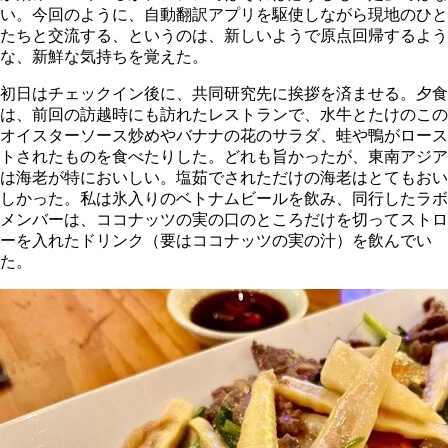
い。今回のように、自動翻訳アプリを駆使しながら現地のひと
たちと交流する、というのは、新しいようで原点回帰するよう
な、新鮮な気持ちを覚えた。
初日はチェックイン後に、共同研究先に挨拶を済ませる。夕食
は、前回の訪越時にも訪れたレストランで、水牛とたけのこの
オイスターソース炒めやバナナの花のサラダ、蛙や鴨がロース
トされたものを食べたりした。どれも旨かったが、東南アジア
は海老が特においしい。塩茹でされただけの海老はとてもおい
しかった。私は氷入りのベトナムビールを飲み、同行したラボ
メンバーは、ココナッツの実の口のところだけを切ってストロ
ーを入れたドリンク（要はココナッツの実の汁）を飲んでい
た。