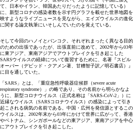
て、日本やイラン、韓国あたりだったように記憶している）
に、新型コロナの感染者数を示す円グラフを載せた世界地図を
映すようなライブニュースを見ながら、エイズウイルスの進化
に関する論文執筆にいそしんでいたのを覚えている。
そして今回のハノイとバンコク。それぞれまったく異なる目的
のための出張であったが、出張直前に改めて、2002年から03年
に東アジア、東南アジアでアウトブレイクを引き起こした
SARSウイルスの経緯について復習するために、名著『スピル
オーバー（デビッド・クアメン著、甘糟智子訳／明石書店）』
に目を通していた。
「SARS」とは、「重症急性呼吸器症候群（severe acute
respiratory syndrome）」の略であり、その名前から明らかなよ
うに、新型コロナウイルス（正式名称は「SARS-CoV-2」）に
近縁なウイルス（SARSコロナウイルス）の感染によって引き
起こされる病気の名前である。中国・広州を発信源とするこの
ウイルスは、2002年末から03年にかけて世界に広がって、香港
やベトナム、シンガポールなどの東アジア、東南アジアを中心
にアウトブレイクを引き起こした。