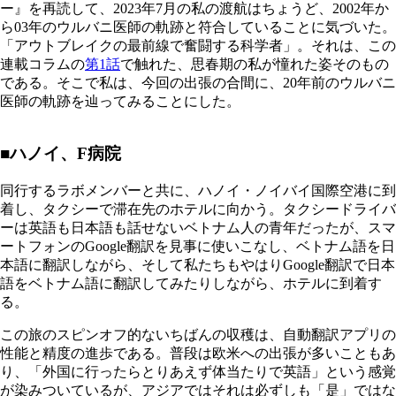
ー』を再読して、2023年7月の私の渡航はちょうど、2002年か
ら03年のウルバニ医師の軌跡と符合していることに気づいた。
「アウトブレイクの最前線で奮闘する科学者」。それは、この
連載コラムの
第1話
で触れた、思春期の私が憧れた姿そのもの
である。そこで私は、今回の出張の合間に、20年前のウルバニ
医師の軌跡を辿ってみることにした。
■ハノイ、F病院
同行するラボメンバーと共に、ハノイ・ノイバイ国際空港に到
着し、タクシーで滞在先のホテルに向かう。タクシードライバ
ーは英語も日本語も話せないベトナム人の青年だったが、スマ
ートフォンのGoogle翻訳を見事に使いこなし、ベトナム語を日
本語に翻訳しながら、そして私たちもやはりGoogle翻訳で日本
語をベトナム語に翻訳してみたりしながら、ホテルに到着す
る。
この旅のスピンオフ的ないちばんの収穫は、自動翻訳アプリの
性能と精度の進歩である。普段は欧米への出張が多いこともあ
り、「外国に行ったらとりあえず体当たりで英語」という感覚
が染みついているが、アジアではそれは必ずしも「是」ではな