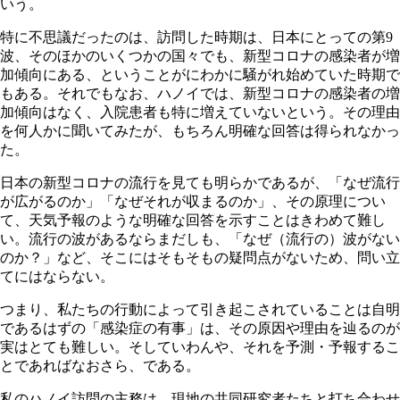
いう。
特に不思議だったのは、訪問した時期は、日本にとっての第9
波、そのほかのいくつかの国々でも、新型コロナの感染者が増
加傾向にある、ということがにわかに騒がれ始めていた時期で
もある。それでもなお、ハノイでは、新型コロナの感染者の増
加傾向はなく、入院患者も特に増えていないという。その理由
を何人かに聞いてみたが、もちろん明確な回答は得られなかっ
た。
日本の新型コロナの流行を見ても明らかであるが、「なぜ流行
が広がるのか」「なぜそれが収まるのか」、その原理につい
て、天気予報のような明確な回答を示すことはきわめて難し
い。流行の波があるならまだしも、「なぜ（流行の）波がない
のか？」など、そこにはそもそもの疑問点がないため、問い立
てにはならない。
つまり、私たちの行動によって引き起こされていることは自明
であるはずの「感染症の有事」は、その原因や理由を辿るのが
実はとても難しい。そしていわんや、それを予測・予報するこ
とであればなおさら、である。
私のハノイ訪問の主務は、現地の共同研究者たちと打ち合わせ