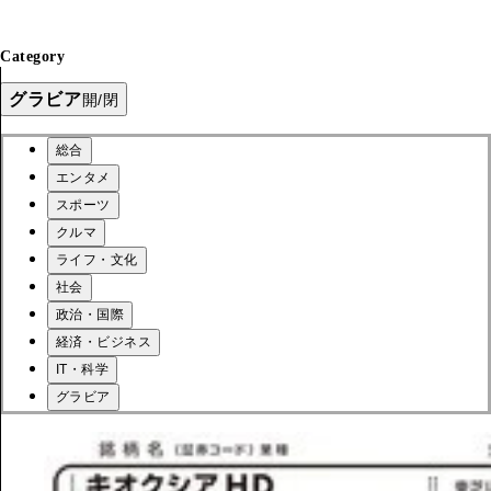
Category
グラビア
開/閉
総合
エンタメ
スポーツ
クルマ
ライフ・文化
社会
政治・国際
経済・ビジネス
IT・科学
グラビア