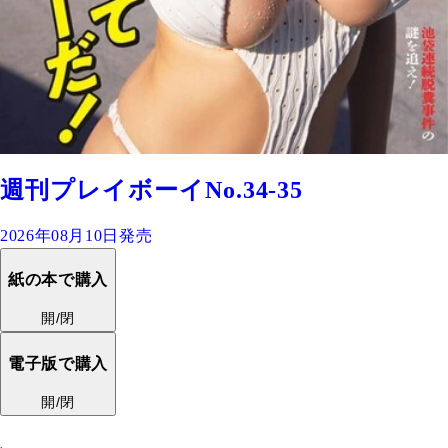
週刊プレイボーイNo.34-35
2026年08月10日発売
紙の本で購入
開/閉
電子版で購入
開/閉