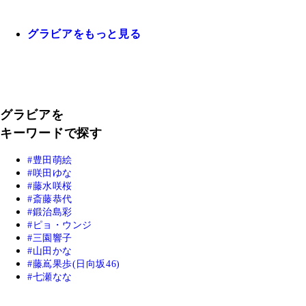
グラビアをもっと見る
グラビアを
キーワードで探す
豊田萌絵
咲田ゆな
藤水咲桜
斎藤恭代
鍛治島彩
ピョ・ウンジ
三園響子
山田かな
藤嶌果歩(日向坂46)
七瀬なな