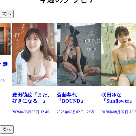
前へ
た、
斎藤恭代
咲田ゆな
藤水咲桜『花
』
『BOUND』
『Sunflower』
だまり』
:40
2026年08月02日 12:35
2026年08月02日 12:30
2026年08月02日 12:
次へ