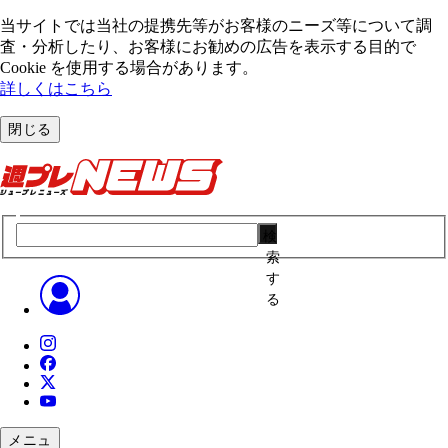
当サイトでは当社の提携先等がお客様のニーズ等について調
査・分析したり、お客様にお勧めの広告を表⽰する⽬的で
Cookie を使⽤する場合があります。
詳しくはこちら
閉じる
検
索
す
る
メニュ