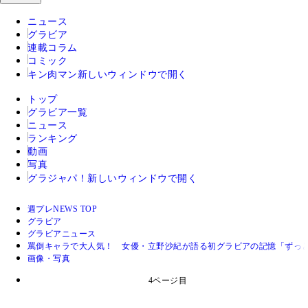
ニュース
グラビア
連載コラム
コミック
キン肉マン
新しいウィンドウで開く
トップ
グラビア一覧
ニュース
ランキング
動画
写真
グラジャパ！
新しいウィンドウで開く
週プレNEWS TOP
グラビア
グラビアニュース
罵倒キャラで大人気！ 女優・立野沙紀が語る初グラビアの記憶「ずっ
画像・写真
4ページ目