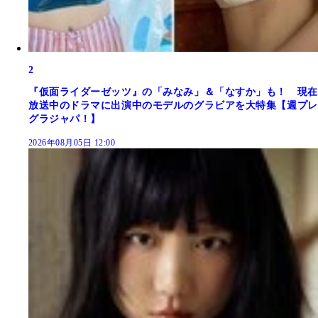
2
『仮面ライダーゼッツ』の「みなみ」＆「なすか」も！ 現在
放送中のドラマに出演中のモデルのグラビアを大特集【週プレ
グラジャパ！】
2026年08月05日 12:00