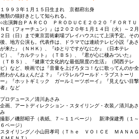
１９９３年１月１５日生まれ 京都府出身
無類の猫好きとして知られる。
○出演舞台ＰＡＲＣＯ ＰＲＯＤＵＣＥ２０２０『ＦＯＲＴＵ
ＮＥ（フォーチュン）』は２０２０年１月１４日（火）～２月
２日（日）まで東京芸術劇場プレイハウスにて上演予定。その
後、地方公演も。代表作は、ドラマでは連続テレビ小説『あさ
が来た』（ＮＨＫ）、『ゆとりですがなにか』（日本テレ
ビ）、『カルテット』（ＴＢＳ）、『君が心に棲みついた』
（ＴＢＳ）、『健康で文化的な最低限度の生活』（関西テレ
ビ）など、映画では『音量を上げろタコ！なに歌ってんのか全
然わかんねぇんだよ？』『パラレルワールド・ラブストーリ
ー』『ホットギミック ガールミーツボーイ』『見えない目撃
者』など
プロデュース／清川あさみ
企画、アートディレクション・スタイリング・衣装／清川あさ
み
撮影／磯部昭子（表紙、７～１１ページ） 新津保建秀（１～
６ページ）
スタイリング／小山田孝司（Ｔｈｅ ＶＯＩＣＥ ＭＡＮＡＧ
ＥＭＥＮＴ）