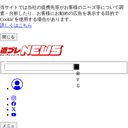
当サイトでは当社の提携先等がお客様のニーズ等について調
査・分析したり、お客様にお勧めの広告を表⽰する⽬的で
Cookie を使⽤する場合があります。
詳しくはこちら
閉じる
検
索
す
る
メニュ