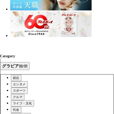
Category
グラビア
開/閉
総合
エンタメ
スポーツ
クルマ
ライフ・文化
社会