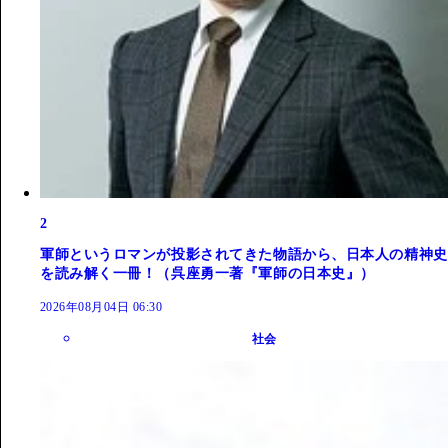
2
軍師というロマンが投影されてきた物語から、日本人の精神史
を読み解く一冊！（呉座勇一著『軍師の日本史』）
2026年08月04日 06:30
社会