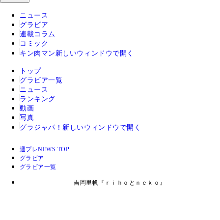
ニュース
グラビア
連載コラム
コミック
キン肉マン
新しいウィンドウで開く
トップ
グラビア一覧
ニュース
ランキング
動画
写真
グラジャパ！
新しいウィンドウで開く
週プレNEWS TOP
グラビア
グラビア一覧
吉岡里帆『ｒｉｈｏとｎｅｋｏ』