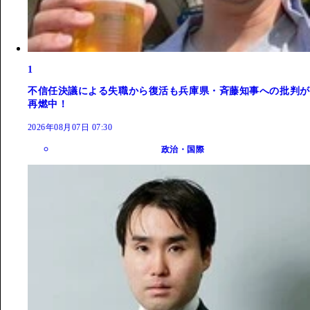
1
不信任決議による失職から復活も兵庫県・斉藤知事への批判が
再燃中！
2026年08月07日 07:30
政治・国際