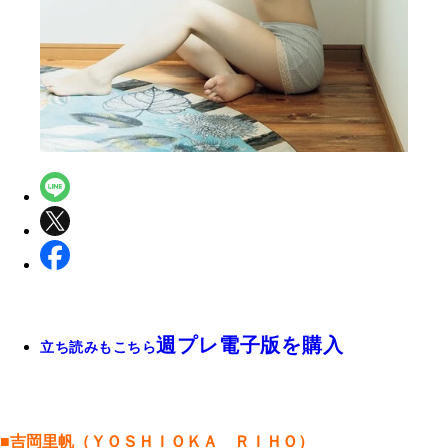
週プレ電子版を購入
立ち読みもこちら
■吉岡里帆（ＹＯＳＨＩＯＫＡ ＲＩＨＯ）