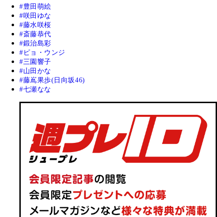
豊田萌絵
咲田ゆな
藤水咲桜
斎藤恭代
鍛治島彩
ピョ・ウンジ
三園響子
山田かな
藤嶌果歩(日向坂46)
七瀬なな