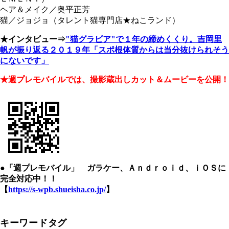
ヘア＆メイク／奥平正芳
猫／ジョジョ（タレント猫専門店★ねこランド）
★インタビュー⇒
"猫グラビア"で１年の締めくくり。吉岡里
帆が振り返る２０１９年「スポ根体質からは当分抜けられそう
にないです」
★週プレモバイルでは、撮影蔵出しカット＆ムービーを公開！
●「週プレモバイル」 ガラケー、Ａｎｄｒｏｉｄ、ｉＯＳに
完全対応中！！
【
https://s-wpb.shueisha.co.jp/
】
キーワードタグ