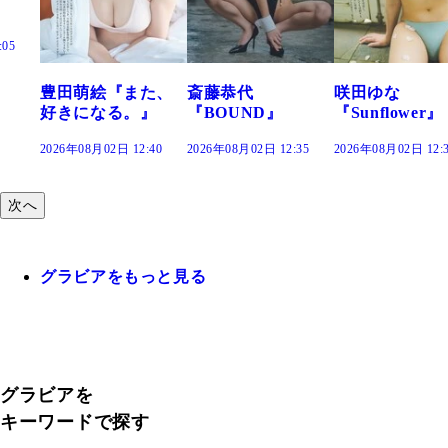
また、
斎藤恭代
咲田ゆな
藤水咲桜『花
。』
『BOUND』
『Sunflower』
だまり』
2:40
2026年08月02日 12:35
2026年08月02日 12:30
2026年08月02日 12
次へ
グラビアをもっと見る
グラビアを
キーワードで探す