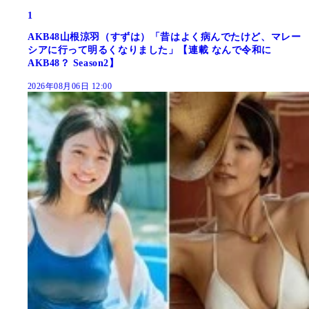
1
AKB48山根涼羽（すずは）「昔はよく病んでたけど、マレー
シアに行って明るくなりました」【連載 なんで令和に
AKB48？ Season2】
2026年08月06日 12:00