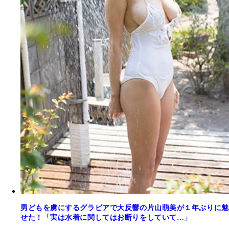
男どもを虜にするグラビアで大反響の片山萌美が１年ぶりに魅
せた！「実は水着に関してはお断りをしていて…」