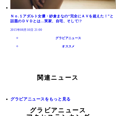
Ｎｏ.１アダルト女優・紗倉まなの“完全にＡＶを超えた！”と
話題のＤＶＤとは…実家、自宅、そして!?
2015年08月10日 21:00
グラビアニュース
オススメ
関連ニュース
グラビアニュースをもっと見る
グラビアニュース