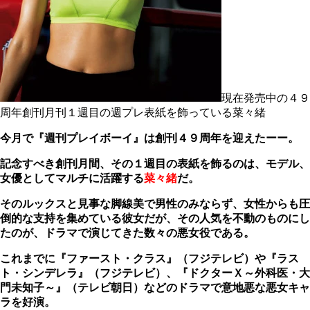
現在発売中の４９
周年創刊月刊１週目の週プレ表紙を飾っている菜々緒
今月で『週刊プレイボーイ』は創刊４９周年を迎えたーー。
記念すべき創刊月間、その１週目の表紙を飾るのは、モデル、
女優としてマルチに活躍する
菜々緒
だ。
そのルックスと見事な脚線美で男性のみならず、女性からも圧
倒的な支持を集めている彼女だが、その人気を不動のものにし
たのが、ドラマで演じてきた数々の悪女役である。
これまでに『ファースト・クラス』（フジテレビ）や『ラス
ト・シンデレラ』（フジテレビ）、『ドクターＸ～外科医・大
門未知子～』（テレビ朝日）などのドラマで意地悪な悪女キャ
ラを好演。