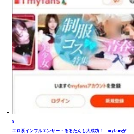
5
エロ系インフルエンサー・るるたんも大成功！ myfansが