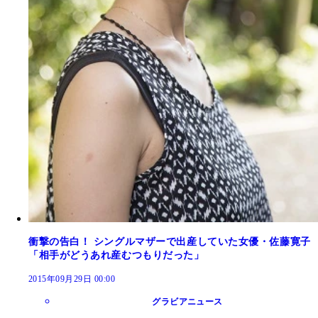
衝撃の告白！ シングルマザーで出産していた女優・佐藤寛子
「相手がどうあれ産むつもりだった」
2015年09月29日 00:00
グラビアニュース