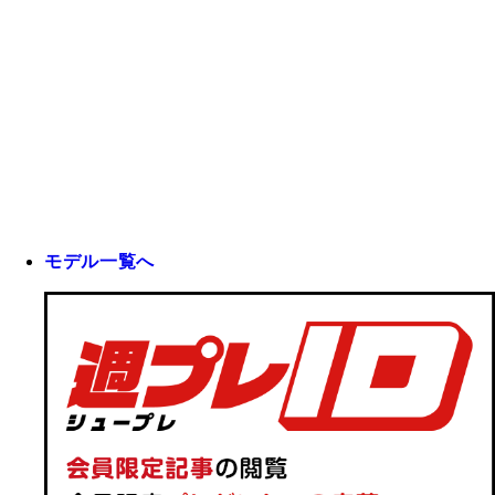
モデル一覧へ