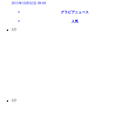
2015年10月02日 09:00
グラビアニュース
人気