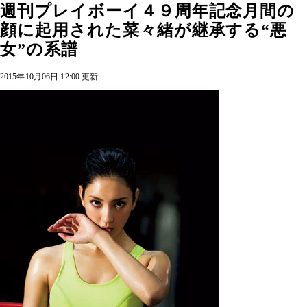
週刊プレイボーイ４９周年記念月間の
顔に起用された菜々緒が継承する“悪
女”の系譜
2015年10月06日 12:00 更新