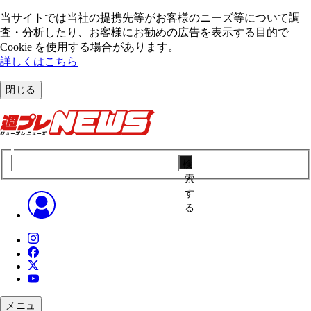
当サイトでは当社の提携先等がお客様のニーズ等について調
査・分析したり、お客様にお勧めの広告を表⽰する⽬的で
Cookie を使⽤する場合があります。
詳しくはこちら
閉じる
検
索
す
る
メニュ