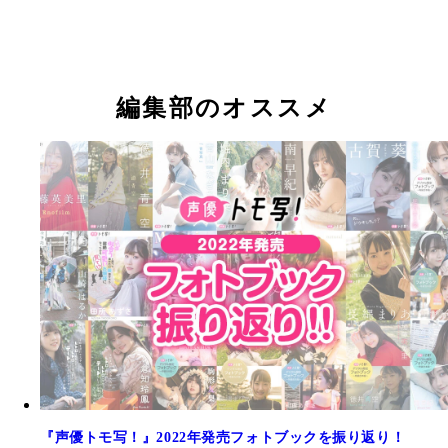
編集部のオススメ
『声優トモ写！』2022年発売フォトブックを振り返り！