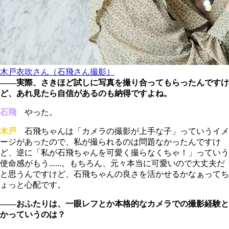
木戸衣吹さん（石飛さん撮影）
――実際、さきほど試しに写真を撮り合ってもらったんですけ
ど、あれ見たら自信があるのも納得ですよね。
石飛
やった。
木戸
石飛ちゃんは「カメラの撮影が上手な子」っていうイメ
ージがあったので、私が撮られるのは問題なかったんですけ
ど、逆に「私が石飛ちゃんを可愛く撮らなくちゃ！」っていう
使命感がもう......。もちろん、元々本当に可愛いので大丈夫だ
と思うんですけど、石飛ちゃんの良さを活かせるかなぁってち
ょっと心配です。
――おふたりは、一眼レフとか本格的なカメラでの撮影経験と
かっていうのは？