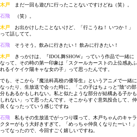
木戸
まだ一回も遊びに行ったことないですけどね（笑）。
石飛
（笑）。
木戸
お出かけしたことないけど、「行こうね！ いつか！」
って話してて。
石飛
そうそう。飲みに行きたい！ 飲みに行きたい！
木戸
きっかけは、『IDOL舞SHOW』っていう作品で一緒に
なって、その時の第一印象は「スクールカーストの上位感あふ
れるイケイケ陽キャな女の子」って思ったんです。
でも、そこから『魔法科高校の優等生』というアニメで一緒に
なったり、生放送で会った時に、「この子はちょっと"陰"の部
分もあるかもしれない。私と似たような部分が結構ある子かも
しれない」って思ったんです。そこからすぐ意気投合して、仲
良くなったっていう感じですね
石飛
私もその生放送でがっつり喋って、木戸ちゃんのキャラ
クターがもう大好きすぎて。「めっちゃ仲良くなりたーい！」
ってなったので、今回すごく嬉しいですね。