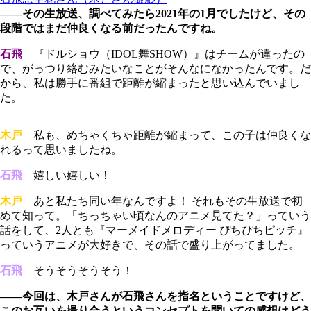
――その生放送、調べてみたら2021年の1月でしたけど、その
段階ではまだ仲良くなる前だったんですね。
石飛
『ドルショウ（IDOL舞SHOW）』はチームが違ったの
で、がっつり絡むみたいなことがそんなになかったんです。だ
から、私は勝手に番組で距離が縮まったと思い込んでいまし
た。
木戸
私も、めちゃくちゃ距離が縮まって、この子は仲良くな
れるって思いましたね。
石飛
嬉しい嬉しい！
木戸
あと私たち同い年なんですよ！ それもその生放送で初
めて知って。「ちっちゃい頃なんのアニメ見てた？」っていう
話をして、2人とも『マーメイドメロディー ぴちぴちピッチ』
っていうアニメが大好きで、その話で盛り上がってました。
石飛
そうそうそうそう！
――今回は、木戸さんが石飛さんを指名ということですけど、
このお互いを撮り合うというコンセプトを聞いての感想はどう