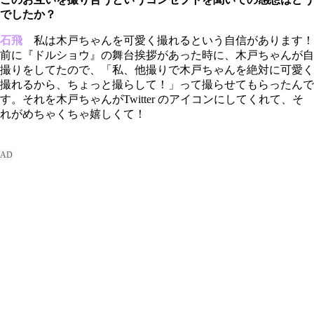
でしたか？
石飛
私は木戸ちゃんを可愛く撮れるという自信があります！
前に『ドルショウ』の舞台挨拶があった時に、木戸ちゃんが自
撮りをしてたので、「私、他撮りで木戸ちゃんを絶対に可愛く
撮れるから、ちょっと撮らして！」って撮らせてもらったんで
す。それを木戸ちゃんがTwitter のアイコンにしてくれて、そ
れがめちゃくちゃ嬉しくて！