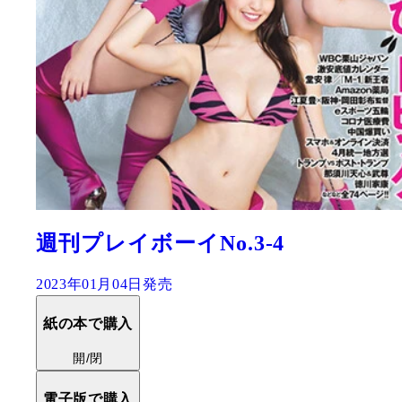
週刊プレイボーイNo.3-4
2023年01月04日発売
紙の本で購入
開/閉
電子版で購入