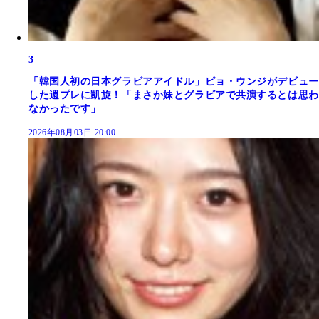
3
「韓国人初の日本グラビアアイドル」ピョ・ウンジがデビュー
した週プレに凱旋！「まさか妹とグラビアで共演するとは思わ
なかったです」
2026年08月03日 20:00