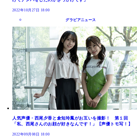
2022年10月27日 18:00
グラビアニュース
人気声優・西尾夕香と倉知玲鳳がお互いを撮影！ 第１回
「私、西尾さんのお顔が好きなんです！」【声優トモ写！】
2022年09月08日 18:00