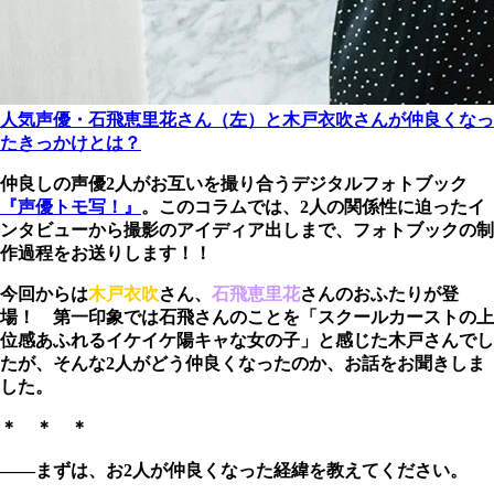
人気声優・石飛恵里花さん（左）と木戸衣吹さんが仲良くなっ
たきっかけとは？
仲良しの声優2人がお互いを撮り合うデジタルフォトブック
『声優トモ写！』
。このコラムでは、2人の関係性に迫ったイ
ンタビューから撮影のアイディア出しまで、フォトブックの制
作過程をお送りします！！
今回からは
木戸衣吹
さん、
石飛恵里花
さんのおふたりが登
場！ 第一印象では石飛さんのことを「スクールカーストの上
位感あふれるイケイケ陽キャな女の子」と感じた木戸さんでし
たが、そんな2人がどう仲良くなったのか、お話をお聞きしま
した。
＊ ＊ ＊
――まずは、お2人が仲良くなった経緯を教えてください。