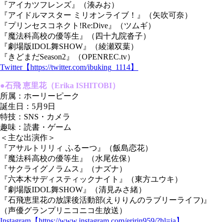
『アイカツフレンズ』（湊みお）
『アイドルマスター ミリオンライブ！』（矢吹可奈）
『プリンセスコネクト!Re:Dive』（ツムギ）
『魔法科高校の優等生』（四十九院沓子）
『劇場版IDOL舞SHOW』（綾瀬双葉）
『きどまだSeason2』（OPENREC.tv）
Twitter【https://twitter.com/ibuking_1114】
●石飛 恵里花（Erika ISHITOBI）
所属：ホーリーピーク
誕生日：5月9日
特技：SNS・カメラ
趣味：読書・ゲーム
＜主な出演作＞
『アサルトリリィ ふるーつ』（飯島恋花）
『魔法科高校の優等生』（水尾佐保）
『サクライグノラムス』（ナズナ）
『六本木サディスティックナイト』（東方ユウキ）
『劇場版IDOL舞SHOW』（清見みさ緒）
『石飛恵里花の放課後活動部(えりりんのラブリーライフ)』
（声優グランプリニコニコ生放送）
Instagram【https://www.instagram.com/eririn959/?hl=ja】