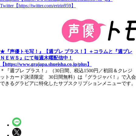
Twitter【https://twitter.com/eririn959】
★『声優トモ写！』【週プレ プラス！】＋コラムと『週プレ
ＮＥＷＳ』にて毎週木曜配信中！
【https://www.grajapa.shueisha.co.jp/plus】
＊『週プレ プラス！』（30日間、税込1500円／初回＆クレジ
ットカード決済限定 30日間無料）は『グラジャパ！』で入会
できるグラビアに特化したサブスクリプションメニューです。