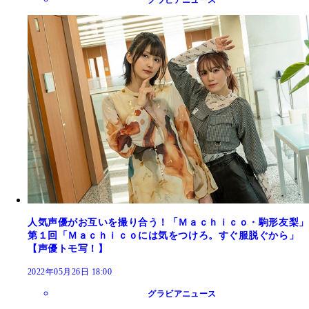
グラビアニュース
人気声優がお互いを撮り合う！「Ｍａｃｈｉｃｏ・駒形友梨」
第１回「Ｍａｃｈｉｃｏには気をつけろ。すぐ服脱ぐから」
【声優トモ写！】
2022年05月26日 18:00
グラビアニュース