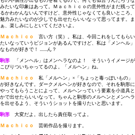
ものや個性が出るものを着てるので、何でも似合うんだろうな
みたいな印象はあって。Ｍａｃｈｉｃｏの意外性がまだ残って
るかわかんないんですけど、意外性じゃなくても良いところ、
魅力みたいなのが少しでも出せたらいいなって思ってます。ま
ぁ、楽しみにしといてくださいよ。
Ｍａｃｈｉｃｏ
言い方（笑）。私は、今回これをしてもらい
たいなっていうビジョンがあるんですけど、私は「メンヘル」
なものが好きで！ ......ん？
駒形
「メンヘル」はメンヘラなのよ！ そういうイメージが
こびりついちゃってるのよ。「メルヘン」ね。
Ｍａｃｈｉｃｏ
私「メルヘン」×「ちょっと毒っぽいもの」
が好きなんです。ダークメルヘンが好きなので、それを駒形に
やってもらうことによって、メルヘンっていう要素を小道具と
かで出せたらいいなって。ちゃんと駒形のメルヘンとメンヘラ
を出せるよう、そういうショットを撮りたいと思います。
駒形
大変だよ。出したら責任取ってよ。
Ｍａｃｈｉｃｏ
芸術作品を撮ります。