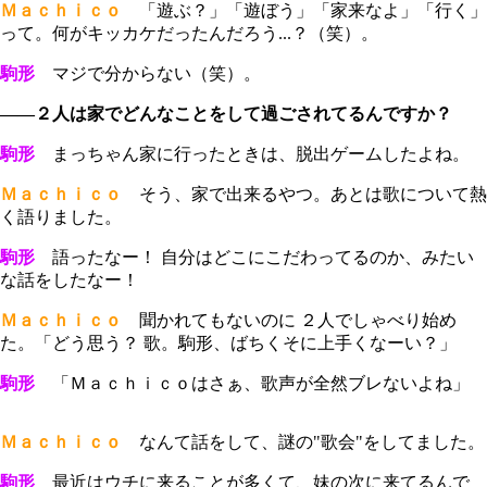
Ｍａｃｈｉｃｏ
「遊ぶ？」「遊ぼう」「家来なよ」「行く」
って。何がキッカケだったんだろう...？（笑）。
駒形
マジで分からない（笑）。
――２人は家でどんなことをして過ごされてるんですか？
駒形
まっちゃん家に行ったときは、脱出ゲームしたよね。
Ｍａｃｈｉｃｏ
そう、家で出来るやつ。あとは歌について熱
く語りました。
駒形
語ったなー！ 自分はどこにこだわってるのか、みたい
な話をしたなー！
Ｍａｃｈｉｃｏ
聞かれてもないのに ２人でしゃべり始め
た。「どう思う？ 歌。駒形、ばちくそに上手くなーい？」
駒形
「Ｍａｃｈｉｃｏはさぁ、歌声が全然ブレないよね」
Ｍａｃｈｉｃｏ
なんて話をして、謎の"歌会"をしてました。
駒形
最近はウチに来ることが多くて、妹の次に来てるんで