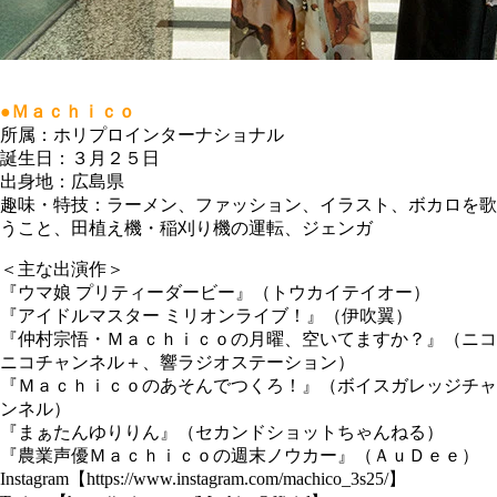
●Ｍａｃｈｉｃｏ
所属：ホリプロインターナショナル
誕生日：３月２５日
出身地：広島県
趣味・特技：ラーメン、ファッション、イラスト、ボカロを歌
うこと、田植え機・稲刈り機の運転、ジェンガ
＜主な出演作＞
『ウマ娘 プリティーダービー』（トウカイテイオー）
『アイドルマスター ミリオンライブ！』（伊吹翼）
『仲村宗悟・Ｍａｃｈｉｃｏの月曜、空いてますか？』（ニコ
ニコチャンネル＋、響ラジオステーション）
『Ｍａｃｈｉｃｏのあそんでつくろ！』（ボイスガレッジチャ
ンネル）
『まぁたんゆりりん』（セカンドショットちゃんねる）
『農業声優Ｍａｃｈｉｃｏの週末ノウカー』（ＡｕＤｅｅ）
Instagram【https://www.instagram.com/machico_3s25/】