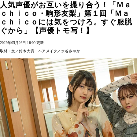
人気声優がお互いを撮り合う！「Ｍａ
ｃｈｉｃｏ・駒形友梨」第１回「Ｍａ
ｃｈｉｃｏには気をつけろ。すぐ服脱
ぐから」【声優トモ写！】
2022年05月26日 18:00 更新
取材・文／鈴木大貴 ヘアメイク／水谷さやか