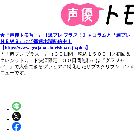
★『声優トモ写！』【週プレ プラス！】＋コラムと『週プレ
ＮＥＷＳ』にて毎週木曜配信中！
【https://www.grajapa.shueisha.co.jp/plus】
＊『週プレ プラス！』（３０日間、税込１５００円／初回＆
クレジットカード決済限定 ３０日間無料）は『グラジャ
パ！』で入会できるグラビアに特化したサブスクリプションメ
ニューです。