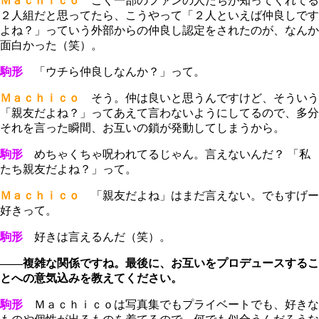
Ｍａｃｈｉｃｏ
ごく一部のファンの人たちが知ってくれてる
２人組だと思ってたら、こうやって「２人といえば仲良しです
よね？」っていう外部からの仲良し認定をされたのが、なんか
面白かった（笑）。
駒形
「ウチら仲良しなんか？」って。
Ｍａｃｈｉｃｏ
そう。仲は良いと思うんですけど、そういう
「親友だよね？」ってあえて言わないようにしてるので、多分
それを言った瞬間、お互いの鎖が発動してしまうから。
駒形
めちゃくちゃ呪われてるじゃん。言えないんだ？ 「私
たち親友だよね？」って。
Ｍａｃｈｉｃｏ
「親友だよね」はまだ言えない。でもすげー
好きって。
駒形
好きは言えるんだ（笑）。
――複雑な関係ですね。最後に、お互いをプロデュースするこ
とへの意気込みを教えてください。
駒形
Ｍａｃｈｉｃｏは写真集でもプライベートでも、好きな