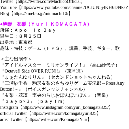
Twitter【https://twitter.com/MachicoOfficial】
YouTube【https://www.youtube.com/channel/UCtUN5j4KH6DNk
Blog【https://ameblo.jp/miumachi10/】
●駒形 友梨（Ｙｕｒｉ ＫＯＭＡＧＡＴＡ）
所属：Ａｐｏｌｌｏ Ｂａｙ
誕生日：８月２５日
出身地：東京都
趣味・特技：ゲーム（ＦＰＳ）、読書、手芸、ギター、歌
＜主な出演作＞
『アイドルマスター ミリオンライブ！』（高山紗代子）
『Octave!! Side OVER RUN!!』（東堂凛）
『まぁたんゆりりん』（セカンドショットちゃんねる）
『三澤紗千香・駒形友梨のさちゆりゲーム実況部～Press Any
Button!～』（ボイスガレッジチャンネル）
『友梨・花凜・李央のらじおぽんぽこぽん』（音泉）
『ｂａｙｂ×３』（ｂａｙｆｍ）
Instagram【https://www.instagram.com/yuri_komagata825/】
official Twitter【https://twitter.com/komagatayuri825】
artist Twitter【https://twitter.com/KomagataYuri】