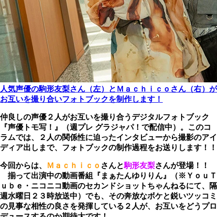
人気声優の駒形友梨さん（左）とＭａｃｈｉｃｏさん（右）が
お互いを撮り合いフォトブックを制作します！
仲良しの声優２人がお互いを撮り合うデジタルフォトブック
『声優トモ写！』（週プレ グラジャパ！で配信中）。このコ
ラムでは、２人の関係性に迫ったインタビューから撮影のアイ
ディア出しまで、フォトブックの制作過程をお送りします！！
今回からは、
Ｍａｃｈｉｃｏ
さんと
駒形友梨
さんが登場！！
揃って出演中の動画番組『まぁたんゆりりん』（※ＹｏｕＴ
ｕｂｅ・ニコニコ動画のセカンドショットちゃんねるにて、隔
週水曜日２３時放送中）でも、その奔放なボケと鋭いツッコミ
の見事な相性の良さを発揮している２人が、お互いをどうプロ
デュースするのか期待大です！