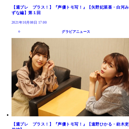
【週プレ プラス！】『声優トモ写！』【矢野妃菜喜・白河み
ずな編】第１回
2021年10月08日 17:00
グラビアニュース
【週プレ プラス！】『声優トモ写！』【遠野ひかる・紡木吏