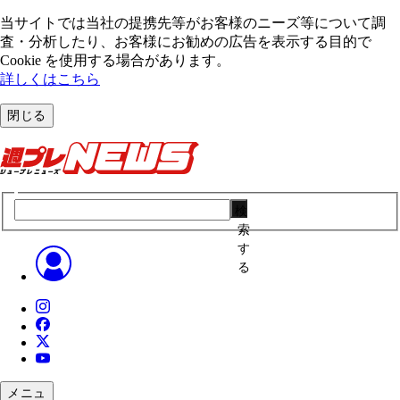
当サイトでは当社の提携先等がお客様のニーズ等について調
査・分析したり、お客様にお勧めの広告を表⽰する⽬的で
Cookie を使⽤する場合があります。
詳しくはこちら
閉じる
検
索
す
る
メニュ