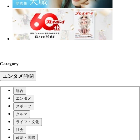
Category
エンタメ
開/閉
総合
エンタメ
スポーツ
クルマ
ライフ・文化
社会
政治・国際