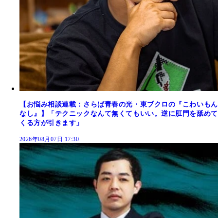
【お悩み相談連載：さらば青春の光・東ブクロの『こわいもん
なし』】「テクニックなんて無くてもいい。逆に肛門を舐めて
くる方が引きます」
2026年08月07日 17:30