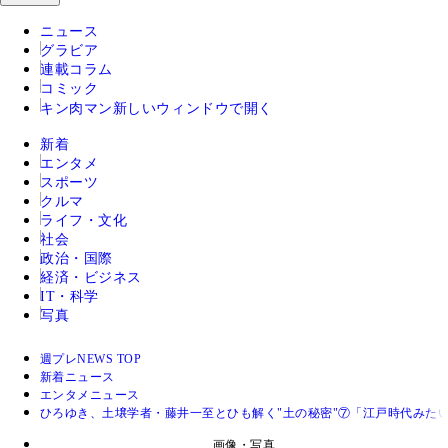
ニュース
グラビア
連載コラム
コミック
キン肉マン
新しいウィンドウで開く
新着
エンタメ
スポーツ
クルマ
ライフ・文化
社会
政治・国際
経済・ビジネス
IT・科学
写真
週プレNEWS TOP
新着ニュース
エンタメニュース
ひろゆき、土壌学者・藤井一至とひも解く"土の秘密"⑦「江戸時代みた
画像・写真