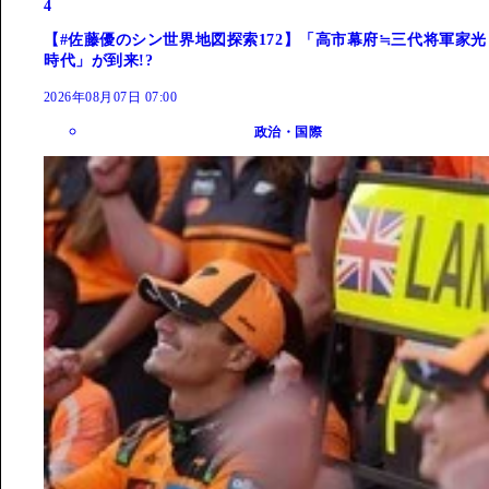
4
【#佐藤優のシン世界地図探索172】「高市幕府≒三代将軍家光
時代」が到来!?
2026年08月07日 07:00
政治・国際