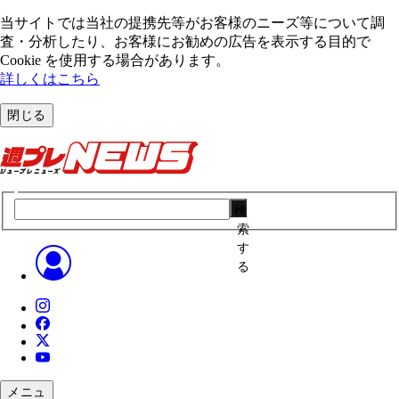
当サイトでは当社の提携先等がお客様のニーズ等について調
査・分析したり、お客様にお勧めの広告を表⽰する⽬的で
Cookie を使⽤する場合があります。
詳しくはこちら
閉じる
検
索
す
る
メニュ