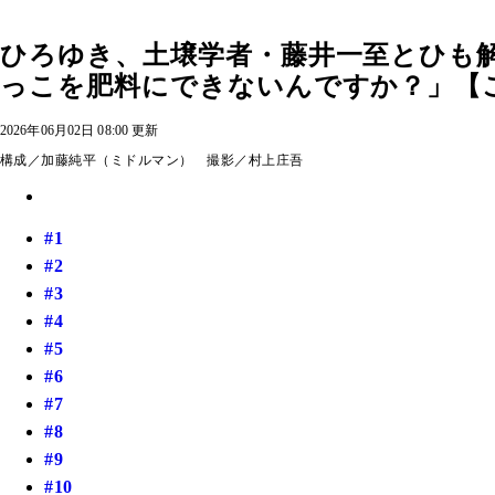
ひろゆき、土壌学者・藤井一至とひも解
っこを肥料にできないんですか？」【
2026年06月02日 08:00 更新
構成／加藤純平（ミドルマン） 撮影／村上庄吾
#1
#2
#3
#4
#5
#6
#7
#8
#9
#10