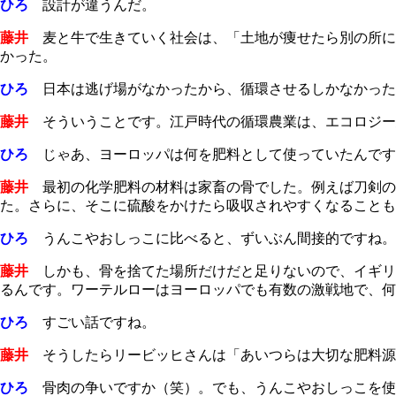
ひろ
設計が違うんだ。
藤井
麦と牛で生きていく社会は、「土地が痩せたら別の所に
かった。
ひろ
日本は逃げ場がなかったから、循環させるしかなかった
藤井
そういうことです。江戸時代の循環農業は、エコロジー
ひろ
じゃあ、ヨーロッパは何を肥料として使っていたんです
藤井
最初の化学肥料の材料は家畜の骨でした。例えば刀剣の
た。さらに、そこに硫酸をかけたら吸収されやすくなることも
ひろ
うんこやおしっこに比べると、ずいぶん間接的ですね。
藤井
しかも、骨を捨てた場所だけだと足りないので、イギリ
るんです。ワーテルローはヨーロッパでも有数の激戦地で、何
ひろ
すごい話ですね。
藤井
そうしたらリービッヒさんは「あいつらは大切な肥料源
ひろ
骨肉の争いですか（笑）。でも、うんこやおしっこを使