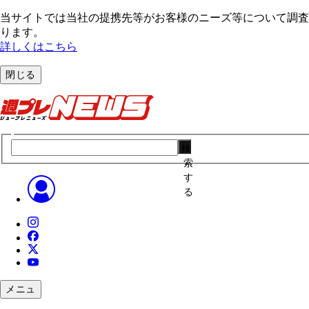
当サイトでは当社の提携先等がお客様のニーズ等について調査・
ります。
詳しくはこちら
閉じる
検
索
す
る
メニュ