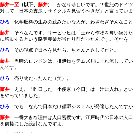
藤井一至
（以下、
藤井
）
かなり珍しいです。19世紀のドイツ
対して「日本の糞尿リサイクルを見習うべきだ」と言っていま
ひろ
化学肥料の生みの親みたいな人が、わざわざそんなこと
藤井
そうなんです。リービッヒは「土から作物を奪い続けた
に移動するという略奪農業が当たり前だったんです。それを「
ひろ
その視点で日本を見たら、ちゃんと返してたと。
藤井
当時のロンドンは、排泄物をテムズ川に垂れ流ししてい
んです。
ひろ
売り物だったんだ（笑）。
藤井
ええ。「昨日した 小便京（今日）は 汁に入れ」とい
をやっていました。
ひろ
でも、なんで日本だけ循環システムが発達したんですか
藤井
一番大きな理由は人口密度です。江戸時代の日本の人口は
を前提にした設計なんですよ。