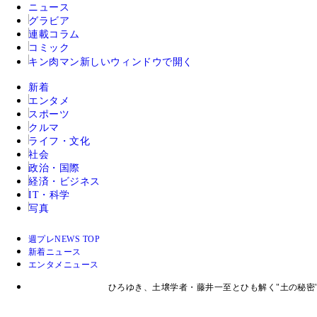
ニュース
グラビア
連載コラム
コミック
キン肉マン
新しいウィンドウで開く
新着
エンタメ
スポーツ
クルマ
ライフ・文化
社会
政治・国際
経済・ビジネス
IT・科学
写真
週プレNEWS TOP
新着ニュース
エンタメニュース
ひろゆき、土壌学者・藤井一至とひも解く"土の秘密