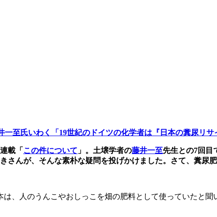
井一至氏いわく「19世紀のドイツの化学者は『日本の糞尿リサ
連載「
この件について
」。土壌学者の
藤井一至
先生との7
回目
ゆきさんが、そんな素朴な疑問を投げかけました。さて、糞尿
本は、人のうんこやおしっこを畑の肥料として使っていたと聞