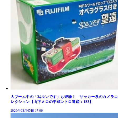
大ブーム中の「写ルンです」も登場！ サッカー系のカメラコ
レクション【山下メロの平成レトロ遺産：123】
2026年08月05日 17:00