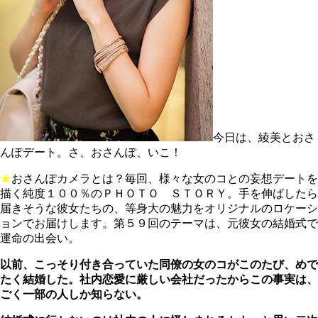
今日は、綾美とおさ
んぽデート。さ、おさんぽ、いこ！
★
おさんぽカメラとは？毎回、様々な女のコとの妄想デートを
描く純度１００％のＰＨＯＴＯ ＳＴＯＲＹ。手を伸ばしたら
届きそうな彼女たちの、等身大の魅力をオリジナルのロケーシ
ョンでお届けします。第５９回のテーマは、元彼女の結婚式で
運命の出会い。
以前、こっそり付き合っていた同僚の女のコが
このたび、めで
たく結婚した。
社内恋愛に厳しい会社だったから
この事実は、
ごく一部の人しか知らない。