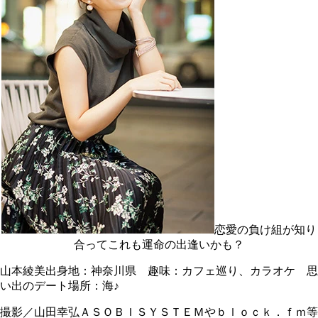
恋愛の負け組が知り
合ってこれも運命の出逢いかも？
山本綾美出身地：神奈川県 趣味：カフェ巡り、カラオケ 思
い出のデート場所：海♪
撮影／山田幸弘ＡＳＯＢＩＳＹＳＴＥＭやｂｌｏｃｋ．ｆｍ等