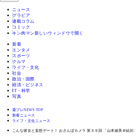
ニュース
グラビア
連載コラム
コミック
キン肉マン
新しいウィンドウで開く
新着
エンタメ
スポーツ
クルマ
ライフ・文化
社会
政治・国際
経済・ビジネス
IT・科学
写真
週プレNEWS TOP
新着ニュース
ライフ・文化ニュース
こんな彼女と妄想デート！ おさんぽカメラ 第５９回 「山本綾美＠結婚