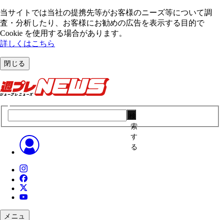
当サイトでは当社の提携先等がお客様のニーズ等について調
査・分析したり、お客様にお勧めの広告を表⽰する⽬的で
Cookie を使⽤する場合があります。
詳しくはこちら
閉じる
検
索
す
る
メニュ