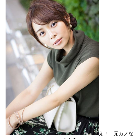
え！ 元カノな