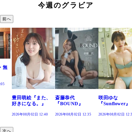
今週のグラビア
前へ
た、
斎藤恭代
咲田ゆな
藤水咲桜『花
』
『BOUND』
『Sunflower』
だまり』
:40
2026年08月02日 12:35
2026年08月02日 12:30
2026年08月02日 12:
次へ