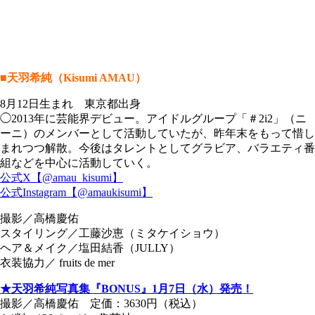
■天羽希純（Kisumi AMAU）
8月12日生まれ 東京都出身
◯2013年に芸能界デビュー。アイドルグループ「＃2i2」（ニ
ーニ）のメンバーとして活動していたが、昨年末をもって惜し
まれつつ解散。今後はタレントとしてグラビア、バラエティ番
組などを中心に活動していく。
公式X【@amau_kisumi】
公式Instagram【@amaukisumi】
撮影／高橋慶佑
スタイリング／工藤沙恵（ミタケイショウ）
ヘア＆メイク／塩田結香（JULLY）
衣装協力／ fruits de mer
★天羽希純写真集『BONUS』1月7日（水）発売！
撮影／高橋慶佑 定価：3630円（税込）