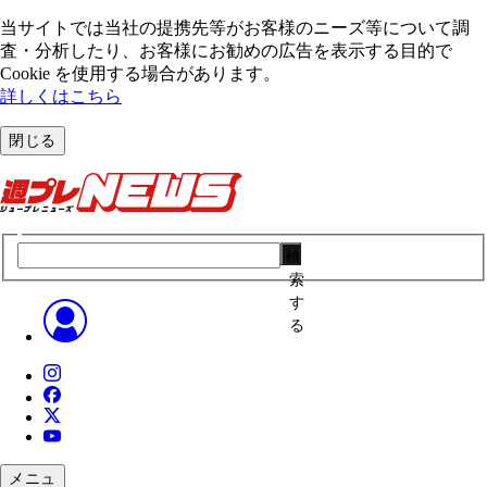
当サイトでは当社の提携先等がお客様のニーズ等について調
査・分析したり、お客様にお勧めの広告を表⽰する⽬的で
Cookie を使⽤する場合があります。
詳しくはこちら
閉じる
検
索
す
る
メニュ