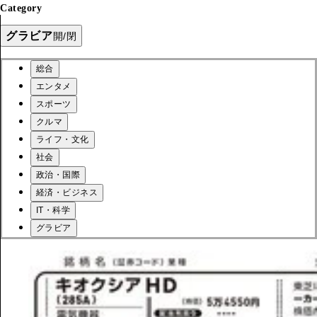
Category
グラビア
開/閉
総合
エンタメ
スポーツ
クルマ
ライフ・文化
社会
政治・国際
経済・ビジネス
IT・科学
グラビア