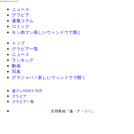
ニュース
グラビア
連載コラム
コミック
キン肉マン
新しいウィンドウで開く
トップ
グラビア一覧
ニュース
ランキング
動画
写真
グラジャパ！
新しいウィンドウで開く
週プレNEWS TOP
グラビア
グラビア一覧
天羽希純『激・ア・ツ♡』