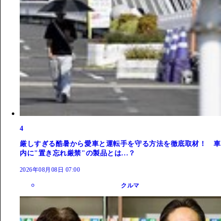
4
厳しすぎる酷暑から愛車と運転手を守る方法を徹底取材！ 車
内に"置き忘れ厳禁"の製品とは...？
2026年08月08日 07:00
クルマ