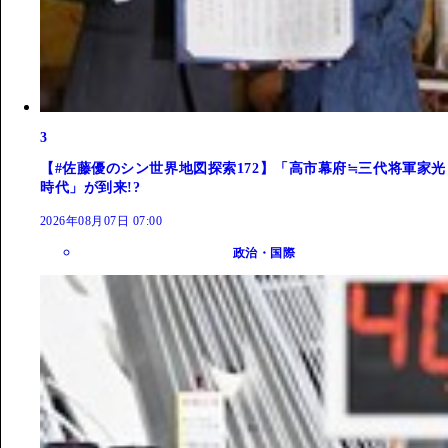
3
【#佐藤優のシン世界地図探索172】「高市幕府≒三代将軍家光
時代」が到来!?
2026年08月07日 07:00
政治・国際