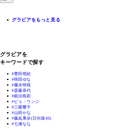
グラビアをもっと見る
グラビアを
キーワードで探す
豊田萌絵
咲田ゆな
藤水咲桜
斎藤恭代
鍛治島彩
ピョ・ウンジ
三園響子
山田かな
藤嶌果歩(日向坂46)
七瀬なな