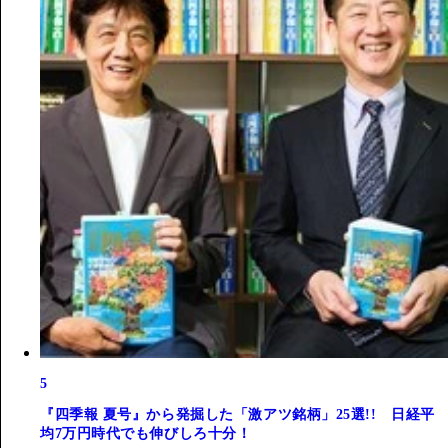
5
『四季報 夏号』から発掘した「激アツ銘柄」25選!! 日経平
均7万円時代でも伸びしろ十分！