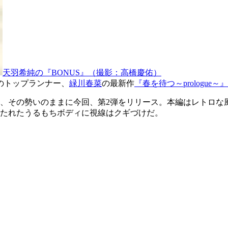
天羽希純の『BONUS』（撮影：高橋慶佑）
のトップランナー、
緑川春菜
の最新作
『春を待つ～prologu
し、その勢いのままに今回、第2弾をリリース。本編はレトロな
たれたうるもちボディに視線はクギづけだ。