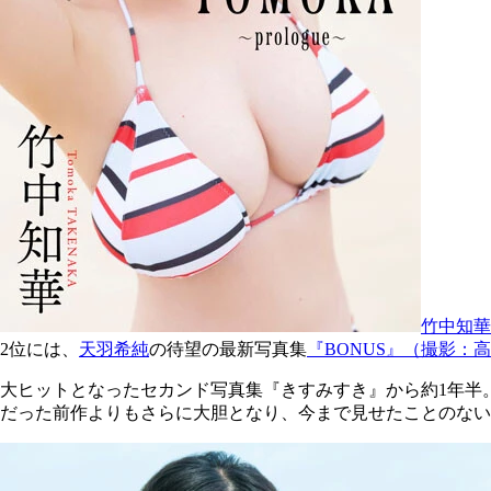
竹中知華の
2位には、
天羽希純
の待望の最新写真集
『BONUS』（撮影：
大ヒットとなったセカンド写真集『きすみすき』から約1年半
だった前作よりもさらに大胆となり、今まで見せたことのない