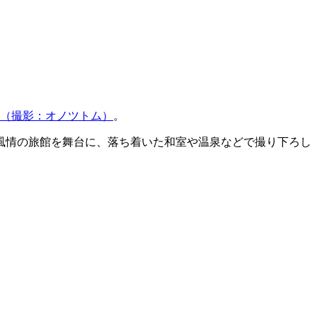
e～』（撮影：オノツトム）
。
風情の旅館を舞台に、落ち着いた和室や温泉などで撮り下ろし