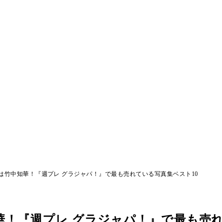
1位は竹中知華！『週プレ グラジャパ！』で最も売れている写真集ベスト10
知華！『週プレ グラジャパ！』で最も売