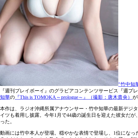
"竹中知華
『週刊プレイボーイ』のグラビアコンテンツサービス『週プレグラ
知華
の
『This is TOMOKA～prologue～』（撮影：唐木貴央）
が
本作は、ラジオ沖縄所属アナウンサー・竹中知華の最新デジタ
イツも着用し披露。今年1月で44歳の誕生日を迎えた彼女だが
った。
動画には竹中本人が登場。穏やかな表情で登場し、1位になっ