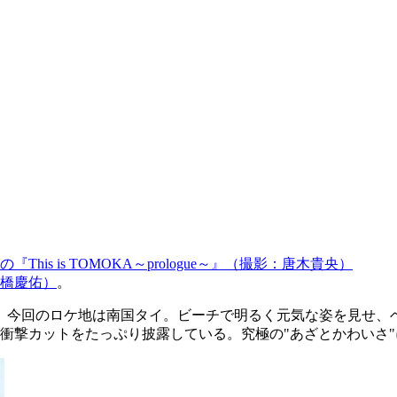
『This is TOMOKA～prologue～』（撮影：唐木貴央）
高橋慶佑）
。
。今回のロケ地は南国タイ。ビーチで明るく元気な姿を見せ、
衝撃カットをたっぷり披露している。究極の"あざとかわいさ