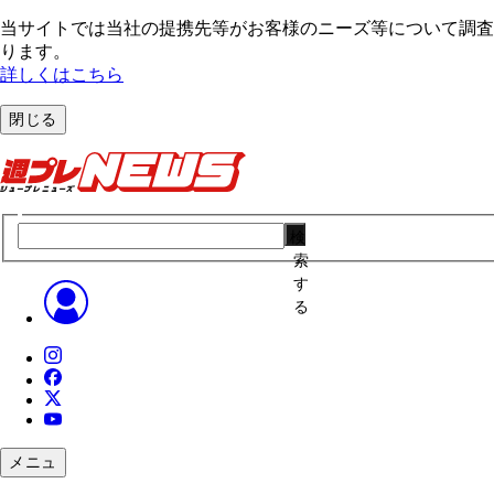
当サイトでは当社の提携先等がお客様のニーズ等について調査・
ります。
詳しくはこちら
閉じる
検
索
す
る
メニュ