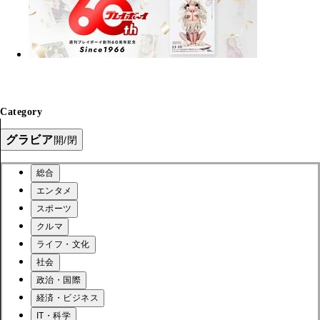
Category
グラビア
開/閉
総合
エンタメ
スポーツ
クルマ
ライフ・文化
社会
政治・国際
経済・ビジネス
IT・科学