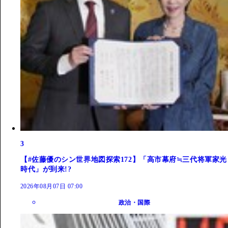
3
【#佐藤優のシン世界地図探索172】「高市幕府≒三代将軍家光
時代」が到来!?
2026年08月07日 07:00
政治・国際