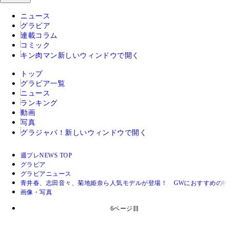
ニュース
グラビア
連載コラム
コミック
キン肉マン
新しいウィンドウで開く
トップ
グラビア一覧
ニュース
ランキング
動画
写真
グラジャパ！
新しいウィンドウで開く
週プレNEWS TOP
グラビア
グラビアニュース
青井春、志田音々、菊地姫奈ら人気モデルが登場！ GWにおすすめの
画像・写真
6ページ目