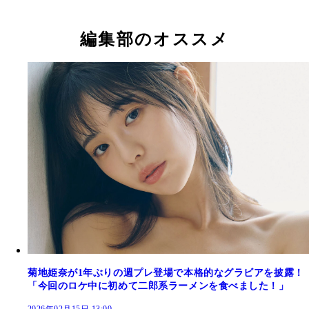
～』
編集部のオススメ
青井春『WPB 青井春デジタル写真集～特装合本版
青井春『WPB 青井春デジタル写真集～特装合本版
志田音々『WPB 志田音々デジタル写真集～特装合
菊地姫奈『WPB 菊地姫奈デジタル写真集～特装合
菊地姫奈『WPB 菊地姫奈デジタル写真集～特装合
～』
～』
～』
菊地姫奈が1年ぶりの週プレ登場で本格的なグラビアを披露！
「今回のロケ中に初めて二郎系ラーメンを食べました！」