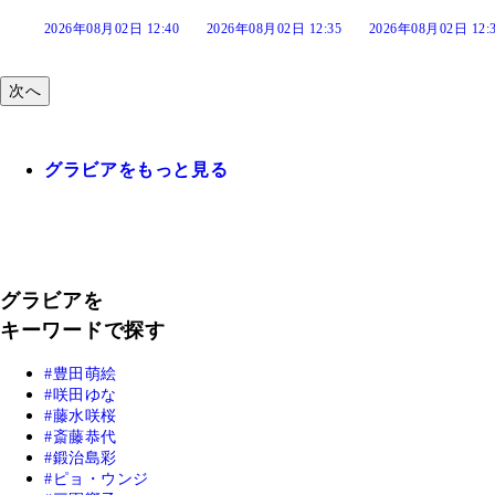
:40
2026年08月02日 12:35
2026年08月02日 12:30
2026年08月02日 12:
次へ
グラビアをもっと見る
グラビアを
キーワードで探す
豊田萌絵
咲田ゆな
藤水咲桜
斎藤恭代
鍛治島彩
ピョ・ウンジ