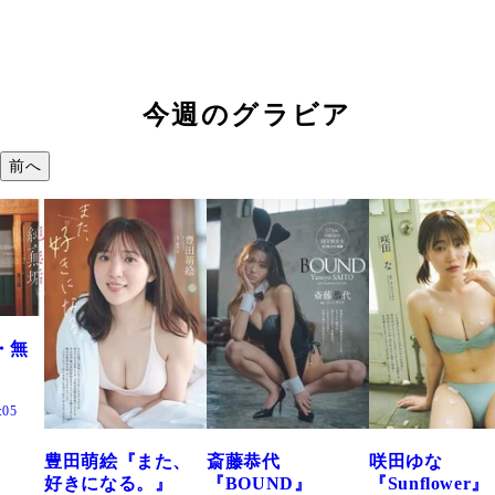
今週のグラビア
前へ
た、
斎藤恭代
咲田ゆな
藤水咲桜『花
』
『BOUND』
『Sunflower』
だまり』