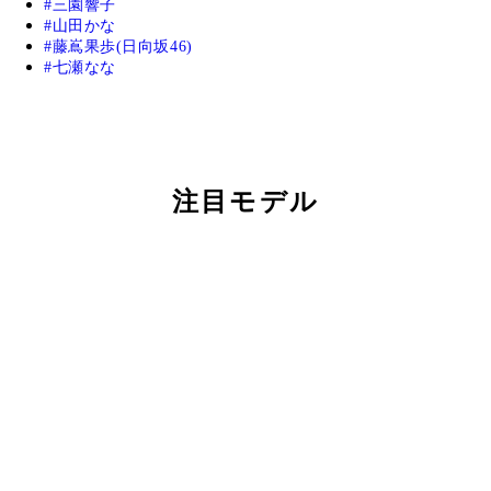
三園響子
山田かな
藤嶌果歩(日向坂46)
七瀬なな
注目モデル