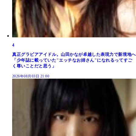
4
真正グラビアアイドル。山田かなが卓越した表現力で新境地へ
「少年誌に載っていた"エッチなお姉さん"になれるってすご
く尊いことだと思う」
2026年08月03日 21:00