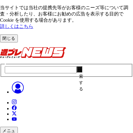
当サイトでは当社の提携先等がお客様のニーズ等について調
査・分析したり、お客様にお勧めの広告を表⽰する⽬的で
Cookie を使⽤する場合があります。
詳しくはこちら
閉じる
検
索
す
る
メニュ