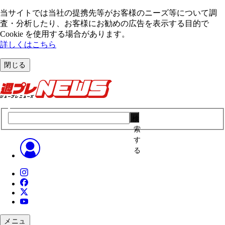
当サイトでは当社の提携先等がお客様のニーズ等について調
査・分析したり、お客様にお勧めの広告を表⽰する⽬的で
Cookie を使⽤する場合があります。
詳しくはこちら
閉じる
検
索
す
る
メニュ