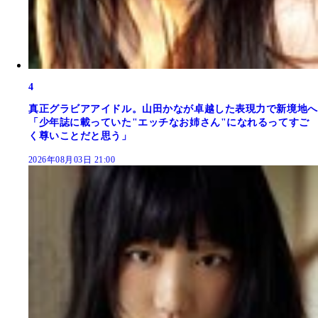
4
真正グラビアアイドル。山田かなが卓越した表現力で新境地へ
「少年誌に載っていた"エッチなお姉さん"になれるってすご
く尊いことだと思う」
2026年08月03日 21:00