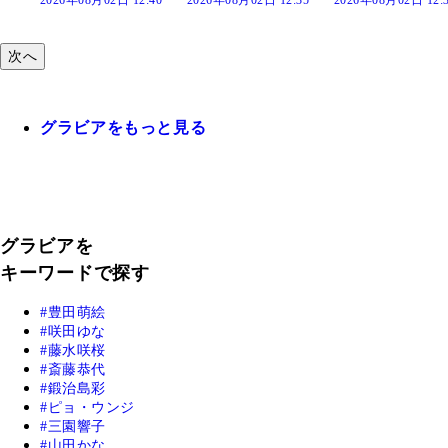
次へ
グラビアをもっと見る
グラビアを
キーワードで探す
豊田萌絵
咲田ゆな
藤水咲桜
斎藤恭代
鍛治島彩
ピョ・ウンジ
三園響子
山田かな