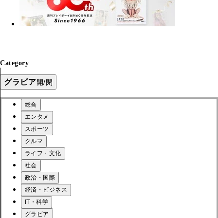
Category
グラビア
開/閉
総合
エンタメ
スポーツ
クルマ
ライフ・文化
社会
政治・国際
経済・ビジネス
IT・科学
グラビア