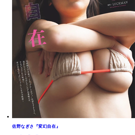
佐野なぎさ『変幻自在』