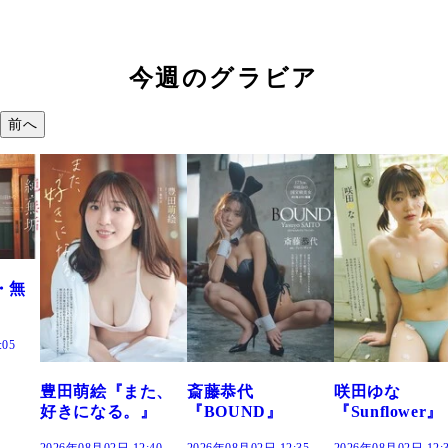
今週のグラビア
前へ
た、
斎藤恭代
咲田ゆな
藤水咲桜『花
』
『BOUND』
『Sunflower』
だまり』
:40
2026年08月02日 12:35
2026年08月02日 12:30
2026年08月02日 12: