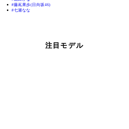
藤嶌果歩(日向坂46)
七瀬なな
注目モデル