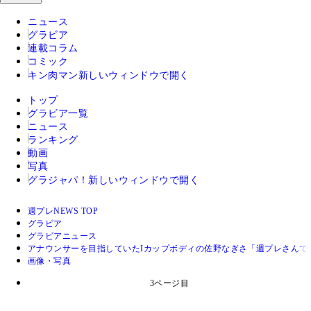
ニュース
グラビア
連載コラム
コミック
キン肉マン
新しいウィンドウで開く
トップ
グラビア一覧
ニュース
ランキング
動画
写真
グラジャパ！
新しいウィンドウで開く
週プレNEWS TOP
グラビア
グラビアニュース
アナウンサーを目指していたIカップボディの佐野なぎさ「週プレさんで
画像・写真
3ページ目