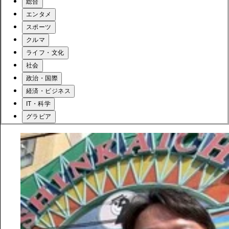
総合
エンタメ
スポーツ
クルマ
ライフ・文化
社会
政治・国際
経済・ビジネス
IT・科学
グラビア