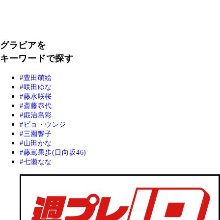
グラビアを
キーワードで探す
豊田萌絵
咲田ゆな
藤水咲桜
斎藤恭代
鍛治島彩
ピョ・ウンジ
三園響子
山田かな
藤嶌果歩(日向坂46)
七瀬なな