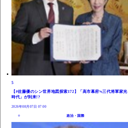
5
【#佐藤優のシン世界地図探索172】「高市幕府≒三代将軍家光
時代」が到来!?
2026年08月07日 07:00
政治・国際