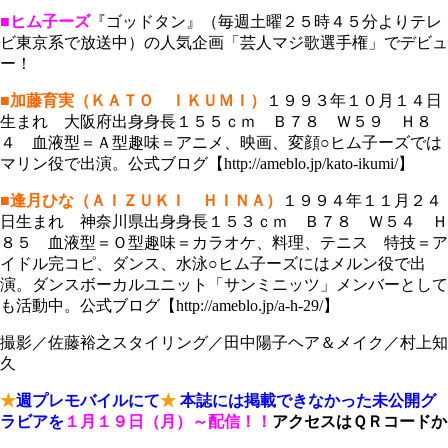
■ヒム子ーズ
『ゴッドタン』（毎週土曜２５時４５分よりテレ
ビ東京系で放送中）の人気企画「芸人マジ歌選手権」でデビュ
ー！
■加藤育実（ＫＡＴＯ ＩＫＵＭＩ）
１９９３年１０月１４日
生まれ 大阪府出身身長１５５ｃｍ Ｂ７８ Ｗ５９ Ｈ８
４ 血液型＝Ａ型趣味＝アニメ、映画、変顔○ヒム子ーズでは
マリン役で出演。公式ブログ【http://ameblo.jp/kato-ikumi/】
■逢月ひな（ＡＩＺＵＫＩ ＨＩＮＡ）
１９９４年１１月２４
日生まれ 神奈川県出身身長１５３ｃｍ Ｂ７８ Ｗ５４ Ｈ
８５ 血液型＝Ｏ型趣味＝カラオケ、料理、テニス 特技＝ア
イドル完コピ、ダンス、水泳○ヒム子ーズにはメルン役で出
演。ダンスボーカルユニット「サンミニッツ」メンバーとして
も活動中。公式ブログ【http://ameblo.jp/a-h-29/】
撮影／佐藤裕之スタイリング／田中陽子ヘア＆メイク／村上知
久
★
週プレモバイルにて
★
本誌には掲載できなかった未公開グ
ラビアを
１月１９日（月）～配信！！
アクセスはＱＲコードか