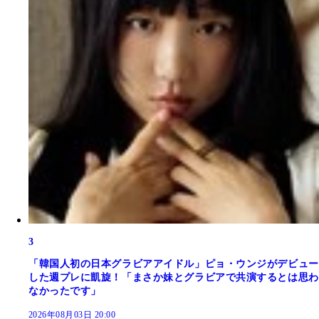
3
「韓国人初の日本グラビアアイドル」ピョ・ウンジがデビュー
した週プレに凱旋！「まさか妹とグラビアで共演するとは思わ
なかったです」
2026年08月03日 20:00