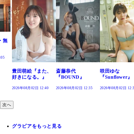
た、
斎藤恭代
咲田ゆな
藤水咲桜『花
』
『BOUND』
『Sunflower』
だまり』
:40
2026年08月02日 12:35
2026年08月02日 12:30
2026年08月02日 12:
次へ
グラビアをもっと見る