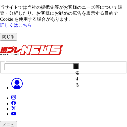
当サイトでは当社の提携先等がお客様のニーズ等について調
査・分析したり、お客様にお勧めの広告を表⽰する⽬的で
Cookie を使⽤する場合があります。
詳しくはこちら
閉じる
検
索
す
る
メニュ