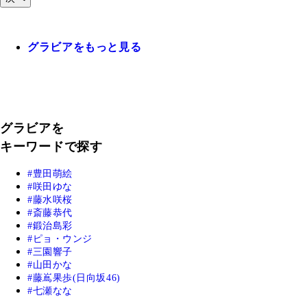
グラビアをもっと見る
グラビアを
キーワードで探す
豊田萌絵
咲田ゆな
藤水咲桜
斎藤恭代
鍛治島彩
ピョ・ウンジ
三園響子
山田かな
藤嶌果歩(日向坂46)
七瀬なな