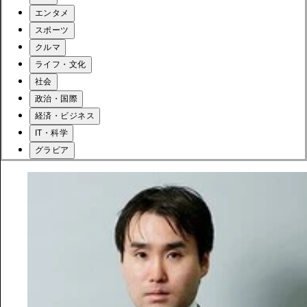
エンタメ
スポーツ
クルマ
ライフ・文化
社会
政治・国際
経済・ビジネス
IT・科学
グラビア