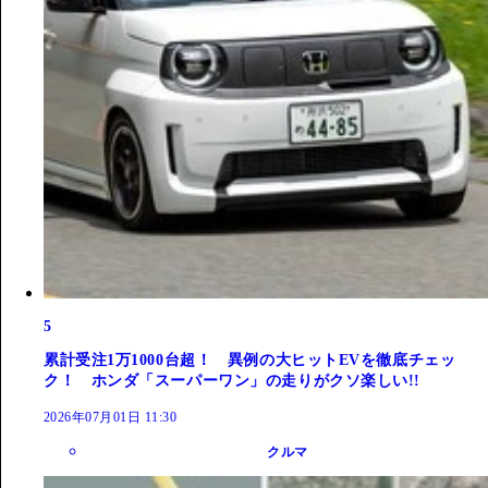
5
累計受注1万1000台超！ 異例の大ヒットEVを徹底チェッ
ク！ ホンダ「スーパーワン」の走りがクソ楽しい!!
2026年07月01日 11:30
クルマ