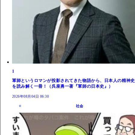
1
軍師というロマンが投影されてきた物語から、日本人の精神史
を読み解く一冊！（呉座勇一著『軍師の日本史』）
2026年08月04日 06:30
社会