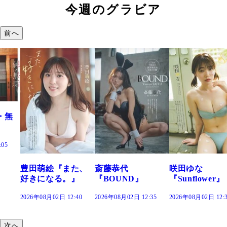
今週のグラビア
前へ
『また、
斎藤恭代
咲田ゆな
藤水咲桜『
る。』
『BOUND』
『Sunflower』
だまり』
 12:40
2026年08月02日 12:35
2026年08月02日 12:30
2026年08月02日 
次へ