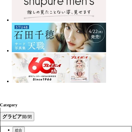
Category
グラビア
開/閉
総合