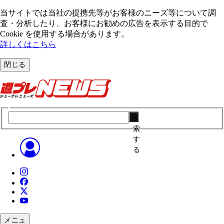
当サイトでは当社の提携先等がお客様のニーズ等について調
査・分析したり、お客様にお勧めの広告を表⽰する⽬的で
Cookie を使⽤する場合があります。
詳しくはこちら
閉じる
検
索
す
る
メニュ