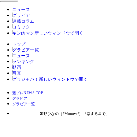
ニュース
グラビア
連載コラム
コミック
キン肉マン
新しいウィンドウで開く
トップ
グラビア一覧
ニュース
ランキング
動画
写真
グラジャパ！
新しいウィンドウで開く
週プレNEWS TOP
グラビア
グラビア一覧
姫野ひなの（#Mooove!）『恋する星で』