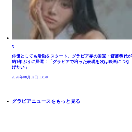
5
俳優としても活動をスタート。グラビア界の国宝・斎藤恭代が
約1年ぶりに帰還！「グラビアで培った表現を次は映画につな
げたい」
2026年08月02日 13:30
グラビアニュースをもっと見る