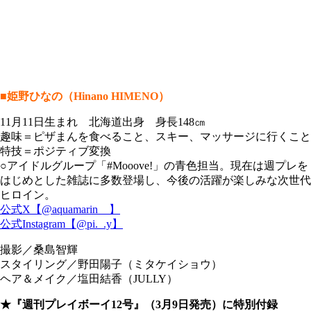
■姫野ひなの（Hinano HIMENO）
11月11日生まれ 北海道出身 身長148㎝
趣味＝ピザまんを食べること、スキー、マッサージに行くこと
特技＝ポジティブ変換
○アイドルグループ「#Mooove!」の青色担当。現在は週プレを
はじめとした雑誌に多数登場し、今後の活躍が楽しみな次世代
ヒロイン。
公式X【@aquamarin__】
公式Instagram【@pi._.y】
撮影／桑島智輝
スタイリング／野田陽子（ミタケイショウ）
ヘア＆メイク／塩田結香（JULLY）
★『週刊プレイボーイ12号』（3月9日発売）に特別付録