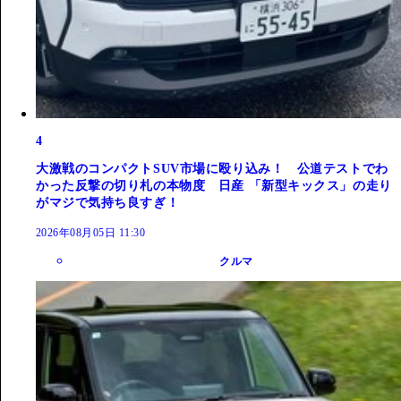
4
大激戦のコンパクトSUV市場に殴り込み！ 公道テストでわ
かった反撃の切り札の本物度 日産 「新型キックス」の走り
がマジで気持ち良すぎ！
2026年08月05日 11:30
クルマ