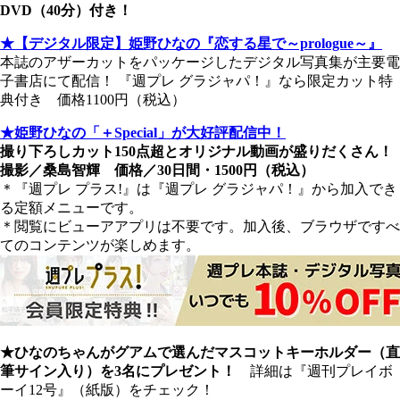
DVD（40分）付き！
★【デジタル限定】姫野ひなの『恋する星で～prologue～』
本誌のアザーカットをパッケージしたデジタル写真集が主要電
子書店にて配信！ 『週プレ グラジャパ！』なら限定カット特
典付き 価格1100円（税込）
★姫野ひなの「＋Special」が大好評配信中！
撮り下ろしカット150点超とオリジナル動画が盛りだくさん！
撮影／桑島智輝 価格／30日間・1500円（税込）
＊『週プレ プラス!』は『週プレ グラジャパ！』から加入でき
る定額メニューです。
＊閲覧にビューアアプリは不要です。加入後、ブラウザですべ
てのコンテンツが楽しめます。
★ひなのちゃんがグアムで選んだマスコットキーホルダー（直
筆サイン入り）を3名にプレゼント！
詳細は『週刊プレイボ
ーイ12号』（紙版）をチェック！