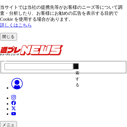
当サイトでは当社の提携先等がお客様のニーズ等について調
査・分析したり、お客様にお勧めの広告を表⽰する⽬的で
Cookie を使⽤する場合があります。
詳しくはこちら
閉じる
検
索
す
る
メニュ