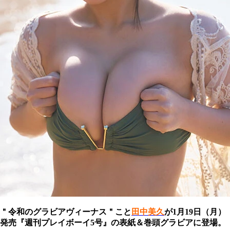
＂令和のグラビアヴィーナス＂こと
田中美久
が1月19日（月）
発売『週刊プレイボーイ5号』の表紙＆巻頭グラビアに登場。