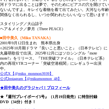
河ドラマに出ることは夢で、そのためにピアスの穴を開けてい
ないんですよ。キレイな着物を着て出てみたい。大河なら年齢
関係なく出られるし、いつか関われたらいいなって思います！
スタイリング／大山諒子
ヘア＆メイク／夢月（Three PEACE）
■田中美久（Miku TANAKA）
2001年9月12日生まれ 熊本県出身
○2025年10月期ドラマ『良いこと悪いこと』（日本テレビ）に
丸藤萌歌役で出演。2025年12月にはソロシングル『mote
mote?』をリリース。『THE突破ファイル』（日本テレビ系）
内の再現VTRコーナー「突破空港税関」にレギュラー出演
中。
公式X【@miku_monmon3939】
公式Instagram【@mikumonmon_48】
★田中美久のグラジャパ！プロフィール
★『週刊プレイボーイ5号』（1月19日発売）に特別付録
DVD（34分）付き！