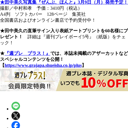
★田中美久写真集『ぜんぶ、ほんと』3月9日（月）発売予定！
撮影／中村和孝 予価：3410円（税込）
A4判 ソフトカバー 128ページ 集英社
全国書店およびオンライン書店で予約受付中！
★田中美久の直筆サイン入り表紙アートプリントを60名様にプ
レゼント！
詳細は『週刊プレイボーイ5号』（紙版）をチェ
ック！
★
『週プレ プラス！』
では、本誌未掲載のアザーカットなど
スペシャルコンテンツを公開！
【
https://www.grajapa.shueisha.co.jp/plus
】