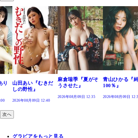
麻倉瑞季『夏がそ
青山ひかる『
あり
山田あい『むきだ
うさせた』
100％』
しの野性』
2026年08月09日 12:35
2026年08月09日 12:
:00
2026年08月09日 12:40
次へ
グラビアをもっと見る