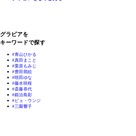
グラビアを
キーワードで探す
青山ひかる
真田まこと
栗原もみじ
豊田萌絵
咲田ゆな
藤水咲桜
斎藤恭代
鍛治島彩
ピョ・ウンジ
三園響子