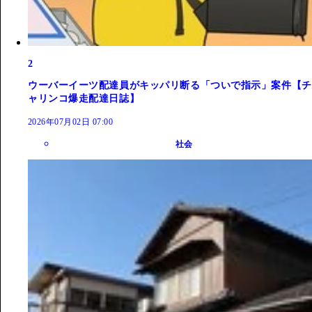
2
ウーバーイーツ配達員がキッパリ断る「ついで指示」案件【チ
ャリンコ爆走配達日誌】
2026年07月02日 07:00
社会