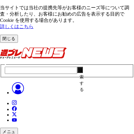
当サイトでは当社の提携先等がお客様のニーズ等について調
査・分析したり、お客様にお勧めの広告を表⽰する⽬的で
Cookie を使⽤する場合があります。
詳しくはこちら
閉じる
検
索
す
る
メニュ