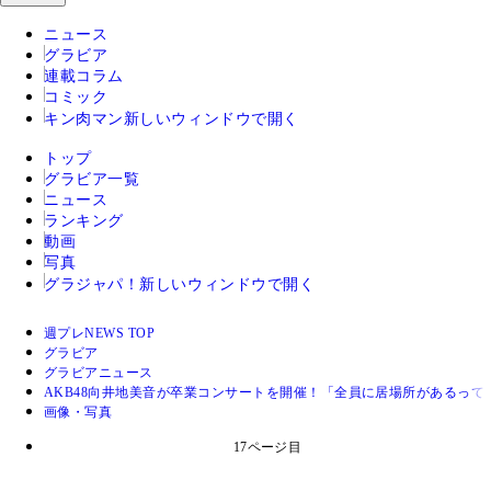
ニュース
グラビア
連載コラム
コミック
キン肉マン
新しいウィンドウで開く
トップ
グラビア一覧
ニュース
ランキング
動画
写真
グラジャパ！
新しいウィンドウで開く
週プレNEWS TOP
グラビア
グラビアニュース
AKB48向井地美音が卒業コンサートを開催！「全員に居場所があるっ
画像・写真
17ページ目