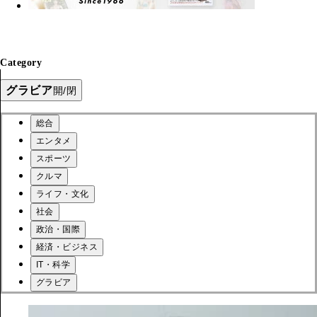
Category
グラビア
開/閉
総合
エンタメ
スポーツ
クルマ
ライフ・文化
社会
政治・国際
経済・ビジネス
IT・科学
グラビア