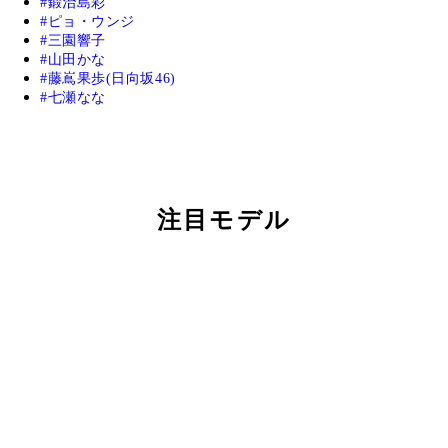
鍛治島彩
ピョ・ウンジ
三園響子
山田かな
藤嶌果歩(日向坂46)
七瀬なな
注目モデル