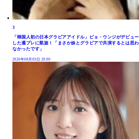
3
「韓国人初の日本グラビアアイドル」ピョ・ウンジがデビュー
した週プレに凱旋！「まさか妹とグラビアで共演するとは思わ
なかったです」
2026年08月03日 20:00