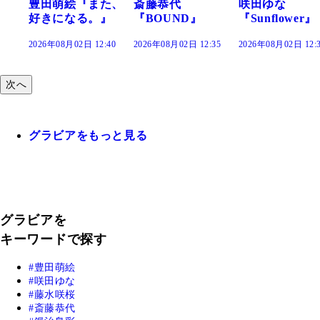
また、
斎藤恭代
咲田ゆな
藤水咲桜『
。』
『BOUND』
『Sunflower』
だまり』
12:40
2026年08月02日 12:35
2026年08月02日 12:30
2026年08月02日 1
次へ
グラビアをもっと見る
グラビアを
キーワードで探す
豊田萌絵
咲田ゆな
藤水咲桜
斎藤恭代