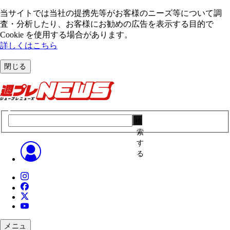
当サイトでは当社の提携先等がお客様のニーズ等について調
査・分析したり、お客様にお勧めの広告を表⽰する⽬的で
Cookie を使⽤する場合があります。
詳しくはこちら
閉じる
検
索
す
る
メニュ