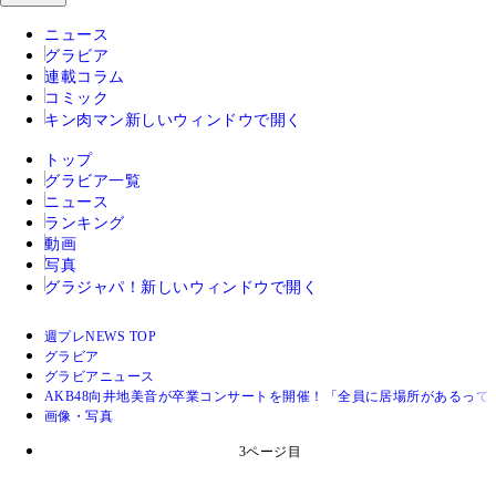
ニュース
グラビア
連載コラム
コミック
キン肉マン
新しいウィンドウで開く
トップ
グラビア一覧
ニュース
ランキング
動画
写真
グラジャパ！
新しいウィンドウで開く
週プレNEWS TOP
グラビア
グラビアニュース
AKB48向井地美音が卒業コンサートを開催！「全員に居場所があるっ
画像・写真
3ページ目