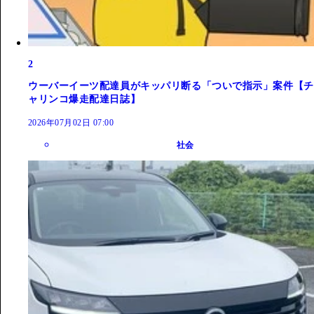
2
ウーバーイーツ配達員がキッパリ断る「ついで指示」案件【チ
ャリンコ爆走配達日誌】
2026年07月02日 07:00
社会