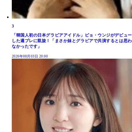
3
「韓国人初の日本グラビアアイドル」ピョ・ウンジがデビュー
した週プレに凱旋！「まさか妹とグラビアで共演するとは思わ
なかったです」
2026年08月03日 20:00