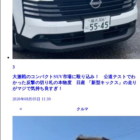
3
大激戦のコンパクトSUV市場に殴り込み！ 公道テストでわ
かった反撃の切り札の本物度 日産 「新型キックス」の走り
がマジで気持ち良すぎ！
2026年08月05日 11:30
クルマ