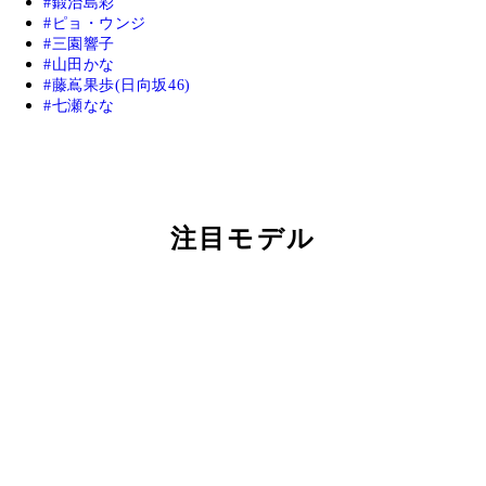
鍛治島彩
ピョ・ウンジ
三園響子
山田かな
藤嶌果歩(日向坂46)
七瀬なな
注目モデル