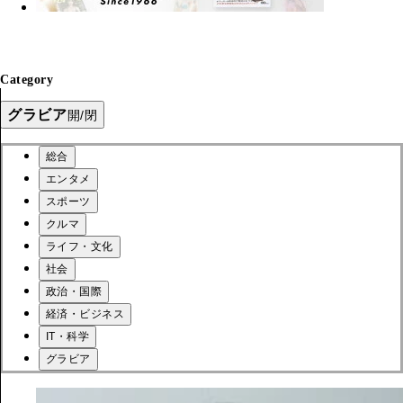
Category
グラビア
開/閉
総合
エンタメ
スポーツ
クルマ
ライフ・文化
社会
政治・国際
経済・ビジネス
IT・科学
グラビア