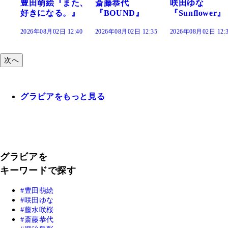
また、
斎藤恭代
咲田ゆな
藤水咲桜『花
。』
『BOUND』
『Sunflower』
だまり』
2:40
2026年08月02日 12:35
2026年08月02日 12:30
2026年08月02日 12
次へ
グラビアをもっと見る
グラビアを
キーワードで探す
豊田萌絵
咲田ゆな
藤水咲桜
斎藤恭代