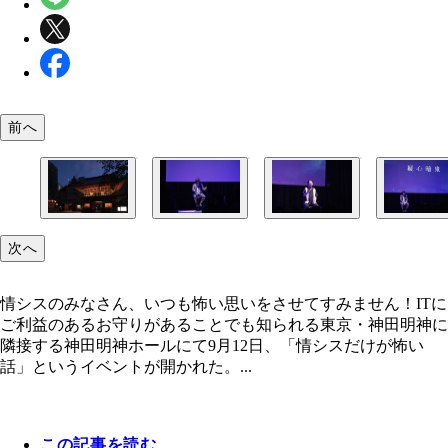
前へ
会場は、ITにご利益のあるお守りがあることでも
吉本興業所属の伊山亮吉さん。怪談コンテスト「怪
怪談師で作家の夜馬裕さん。「第7回『幽』怪談実
怪談を聞いた情シスのみなさんは、恐怖と同時に「
次へ
る東京・神田明神に隣接する神田明神ホール
恐戦2022」で優勝。著書に『実話奇談 異怪ノ門』
テスト」優秀賞受賞、「怪談最恐戦2020」優勝。
ある」も感じたのではないでしょうか…。
房）など。
夜話』（小学館）の漫画原作者としても活躍。
情シスのみなさん、いつも怖い思いをさせてすみません！ITに
ご利益のあるお守りがあることでも知られる東京・神田明神に
隣接する神田明神ホールにて9月12日、「情シスだけが怖い
話」というイベントが開かれた。...
この記事を読む