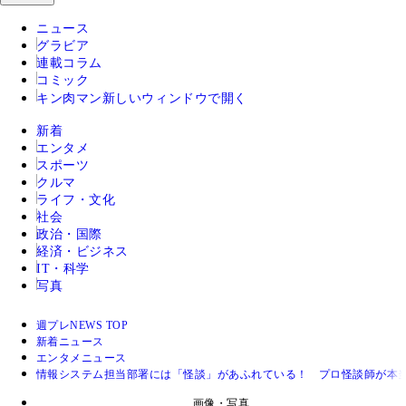
ニュース
グラビア
連載コラム
コミック
キン肉マン
新しいウィンドウで開く
新着
エンタメ
スポーツ
クルマ
ライフ・文化
社会
政治・国際
経済・ビジネス
IT・科学
写真
週プレNEWS TOP
新着ニュース
エンタメニュース
情報システム担当部署には「怪談」があふれている！ プロ怪談師が本
画像・写真