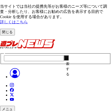
当サイトでは当社の提携先等がお客様のニーズ等について調
査・分析したり、お客様にお勧めの広告を表⽰する⽬的で
Cookie を使⽤する場合があります。
詳しくはこちら
閉じる
検
索
す
る
メニュ