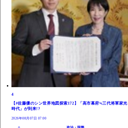
4
【#佐藤優のシン世界地図探索172】「高市幕府≒三代将軍家光
時代」が到来!?
2026年08月07日 07:00
政治・国際