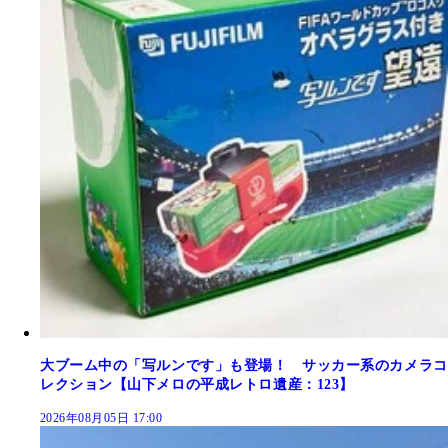
大ブーム中の「写ルンです」も登場！ サッカー系のカメラコ
レクション【山下メロの平成レトロ遺産：123】
2026年08月05日 17:00