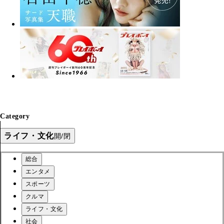
Category
ライフ・文化
開/閉
総合
エンタメ
スポーツ
クルマ
ライフ・文化
社会