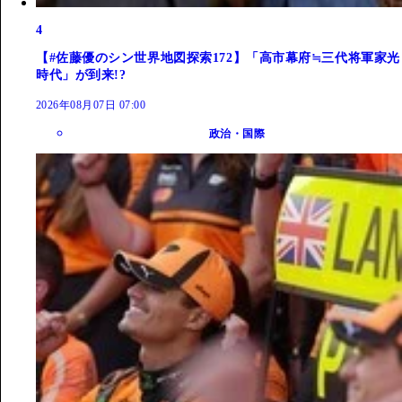
4
【#佐藤優のシン世界地図探索172】「高市幕府≒三代将軍家光
時代」が到来!?
2026年08月07日 07:00
政治・国際