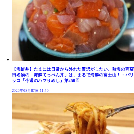
【海鮮丼】たまには日常から外れた贅沢がしたい。熱海の商店
街名物の「海鮮てっぺん丼」は、まるで海鮮の富士山！：パリ
ッコ『今週のハマりめし』第250回
2026年08月07日 11:40