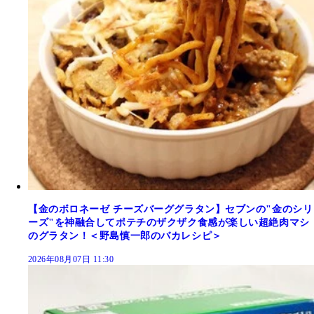
【金のボロネーゼ チーズバーググラタン】セブンの"金のシリ
ーズ"を神融合してポテチのザクザク食感が楽しい超絶肉マシ
のグラタン！＜野島慎一郎のバカレシピ＞
2026年08月07日 11:30