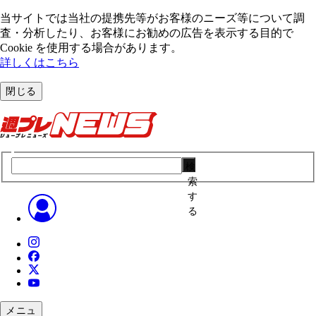
当サイトでは当社の提携先等がお客様のニーズ等について調
査・分析したり、お客様にお勧めの広告を表⽰する⽬的で
Cookie を使⽤する場合があります。
詳しくはこちら
閉じる
検
索
す
る
メニュ