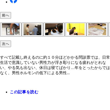
前へ
すべて記載し終えるのに約１０分ほどかかる問診票
血管年齢を測定。勃起力が落ちるのは、全身の血管
血液検査。総蛋白（らんぱく）、中性脂肪、ＨＤＬ
骨密度を計測。男性ホルモンが影響する臓器のひと
男性ホルモンが減ると、筋肉は減り体脂肪が増える
人差し指（２Ｄ）と薬指（４Ｄ）の対比が分かるよ
すべて記載し終えるのに約１０分ほどかかる問診票
就寝時に勃起しているかどうか測る「エレクトメー
筋力が減れば握力も落ちていく。握力を計測するこ
次へ
は、日常生活で意識していない男性力が浮き彫りに
化の前兆とされるため、血管年齢からも男性ホルモ
レステロールなどの生化、ＬＨ（黄体形成ホルモン
骨で、数値が低くなると骨が薄くなっていく。骨密
の兆候は体組成計という機械で筋肉量・体脂肪・体
両手をスキャンして、もともと持っている男性力（
は、日常生活で意識していない男性力が浮き彫りに
ー」。メモリは簡単に動くようになっていて勃起を
で、現在どのくらいの力を保っているのかの目安に
減少があるかどうか分かる。実は動脈硬化の判断材
ＦＨＳ（卵包刺激ホルモン）、プロラクチン、テス
測り、年齢の標準時と照らし合わせて密度が適切か
量・ＢＭＩを測り、判断される
モン力）を推定する。これは、胎児が母親の胎内に
ば直径が広がり、収まればエレクトメーターが自然
すべて記載し終えるのに約１０分ほどかかる問診票では、日常
も
テロン、フリーテストステロンなどのホルモンの数
時、分泌された男性ホルモンは胎児の器官形成を調
れるため就寝時の勃起を測ることができる
生活で意識していない男性力が浮き彫りになる疲れがとれな
検査する
る遺伝子に働き、指の長さにも影響するためだ
い、やる気も出ない、休日は寝てばかり…年をとったからでは
なく、男性ホルモンの低下による男性...
この記事を読む