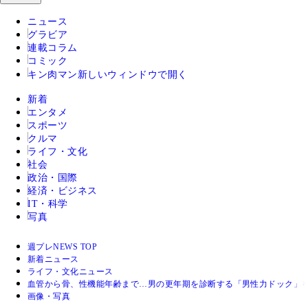
ニュース
グラビア
連載コラム
コミック
キン肉マン
新しいウィンドウで開く
新着
エンタメ
スポーツ
クルマ
ライフ・文化
社会
政治・国際
経済・ビジネス
IT・科学
写真
週プレNEWS TOP
新着ニュース
ライフ・文化ニュース
血管から骨、性機能年齢まで…男の更年期を診断する「男性力ドック」
画像・写真