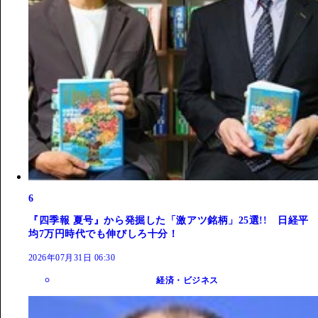
6
『四季報 夏号』から発掘した「激アツ銘柄」25選!! 日経平
均7万円時代でも伸びしろ十分！
2026年07月31日 06:30
経済・ビジネス