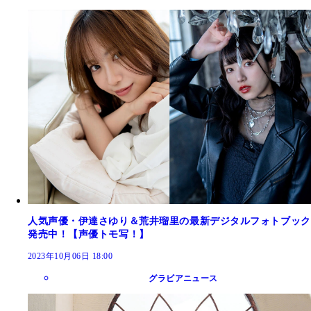
人気声優・伊達さゆり＆荒井瑠里の最新デジタルフォトブック
発売中！【声優トモ写！】
2023年10月06日 18:00
グラビアニュース