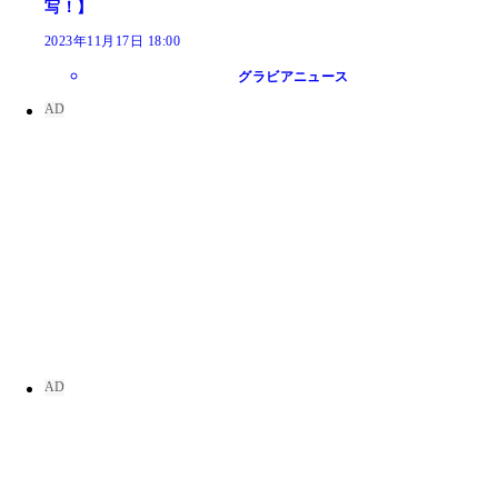
写！】
2023年11月17日 18:00
グラビアニュース