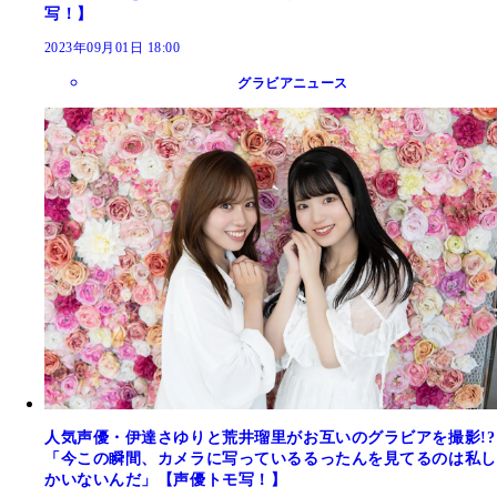
写！】
2023年09月01日 18:00
グラビアニュース
人気声優・伊達さゆりと荒井瑠里がお互いのグラビアを撮影!?
「今この瞬間、カメラに写っているるったんを見てるのは私し
かいないんだ」【声優トモ写！】