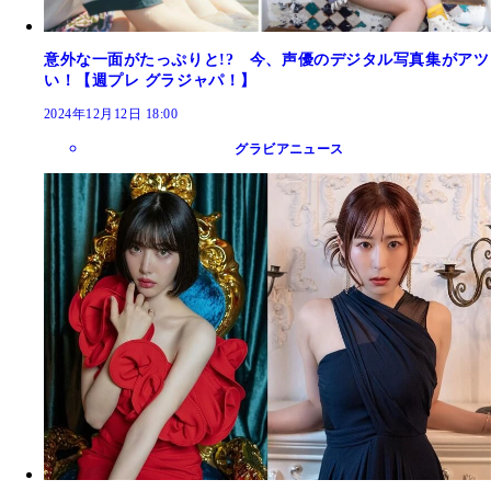
意外な一面がたっぷりと!? 今、声優のデジタル写真集がアツ
い！【週プレ グラジャパ！】
2024年12月12日 18:00
グラビアニュース