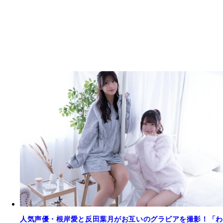
人気声優・根岸愛と反田葉月がお互いのグラビアを撮影！「わ