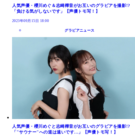
人気声優・櫻川めぐ＆志崎樺音がお互いのグラビアを撮影!?
「負ける気がしないです」【声優トモ写！】
2023年09月15日 18:00
グラビアニュース
人気声優・櫻川めぐと志崎樺音がお互いのグラビアを撮影!?
「"サウナー"への道は遠いです...」【声優トモ写！】