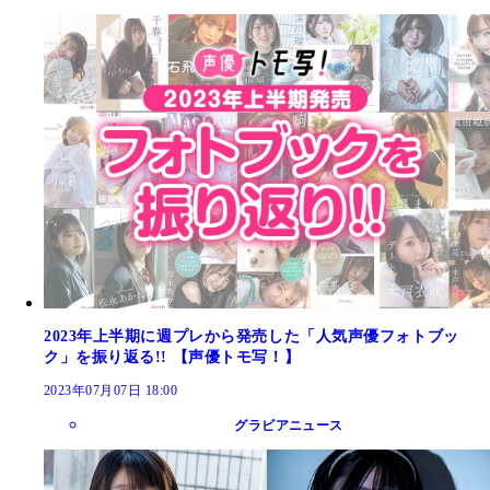
2023年上半期に週プレから発売した「人気声優フォトブッ
ク」を振り返る!! 【声優トモ写！】
2023年07月07日 18:00
グラビアニュース