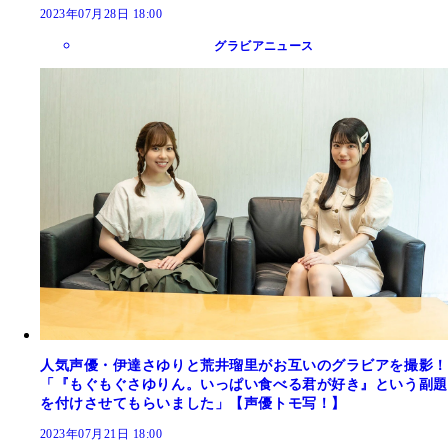
2023年07月28日 18:00
グラビアニュース
人気声優・伊達さゆりと荒井瑠里がお互いのグラビアを撮影！
「『もぐもぐさゆりん。いっぱい食べる君が好き』という副題
を付けさせてもらいました」【声優トモ写！】
2023年07月21日 18:00