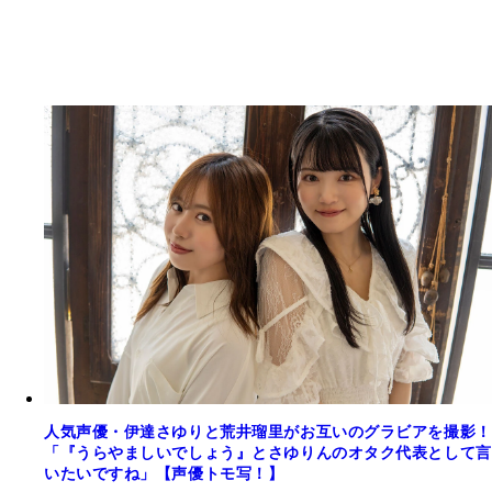
人気声優・伊達さゆりと荒井瑠里がお互いのグラビアを撮影！
「『うらやましいでしょう』とさゆりんのオタク代表として言
いたいですね」【声優トモ写！】