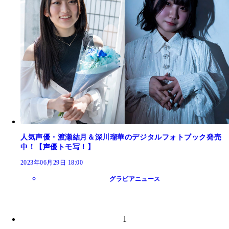
人気声優・渡瀬結月＆深川瑠華のデジタルフォトブック発売
中！【声優トモ写！】
2023年06月29日 18:00
グラビアニュース
1