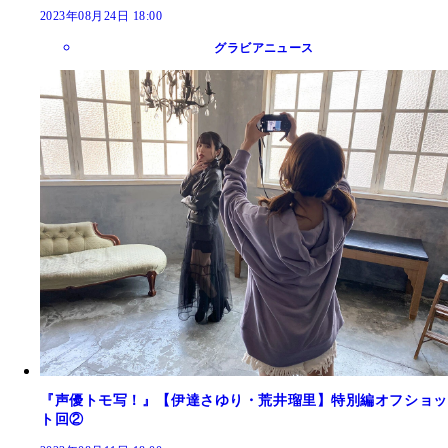
2023年08月24日 18:00
グラビアニュース
『声優トモ写！』【伊達さゆり・荒井瑠里】特別編オフショッ
ト回②