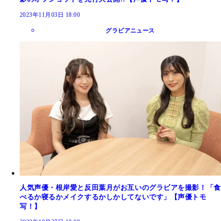
2023年11月03日 18:00
グラビアニュース
人気声優・根岸愛と反田葉月がお互いのグラビアを撮影！「食
べるか寝るかメイクするかしかしてないです」【声優トモ
写！】