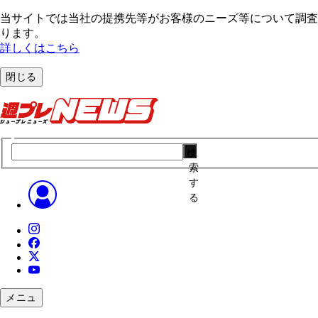
当サイトでは当社の提携先等がお客様のニーズ等について調査・
ります。
詳しくはこちら
閉じる
検
索
す
る
メニュ