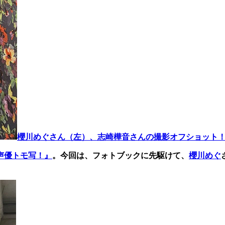
櫻川めぐさん（左）、志崎樺音さんの撮影オフショット
声優トモ写！』
。今回は、フォトブックに先駆けて、
櫻川めぐ