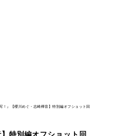
写！』【櫻川めぐ・志崎樺音】特別編オフショット回
音】特別編オフショット回