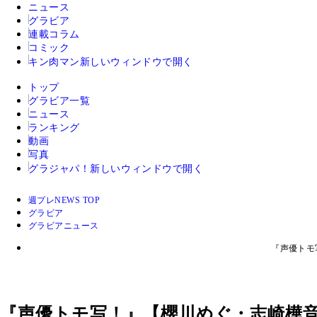
ニュース
グラビア
連載コラム
コミック
キン肉マン
新しいウィンドウで開く
トップ
グラビア一覧
ニュース
ランキング
動画
写真
グラジャパ！
新しいウィンドウで開く
週プレNEWS TOP
グラビア
グラビアニュース
『声優トモ
『声優トモ写！』【櫻川めぐ・志崎樺