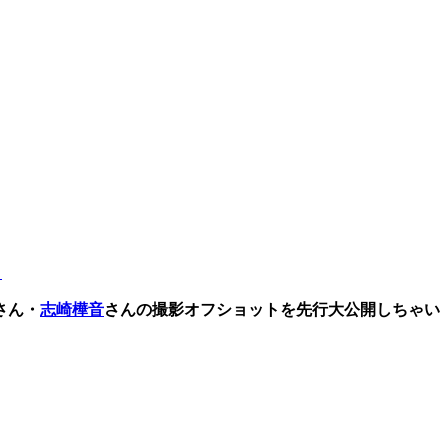
！
さん・
志崎樺音
さんの撮影オフショットを先行大公開しちゃい