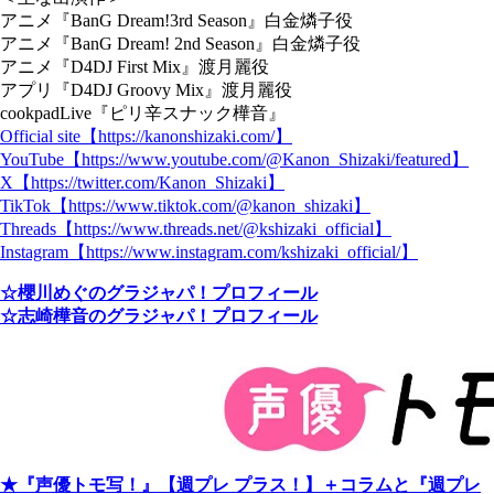
アニメ『BanG Dream!3rd Season』白金燐子役
アニメ『BanG Dream! 2nd Season』白金燐子役
アニメ『D4DJ First Mix』渡月麗役
アプリ『D4DJ Groovy Mix』渡月麗役
cookpadLive『ピリ辛スナック樺音』
Official site【https://kanonshizaki.com/】
YouTube【https://www.youtube.com/@Kanon_Shizaki/featured】
X【https://twitter.com/Kanon_Shizaki】
TikTok【https://www.tiktok.com/@kanon_shizaki】
Threads【https://www.threads.net/@kshizaki_official】
Instagram【https://www.instagram.com/kshizaki_official/】
☆櫻川めぐのグラジャパ！プロフィール
☆志崎樺音のグラジャパ！プロフィール
★『声優トモ写！』【週プレ プラス！】＋コラムと『週プレ