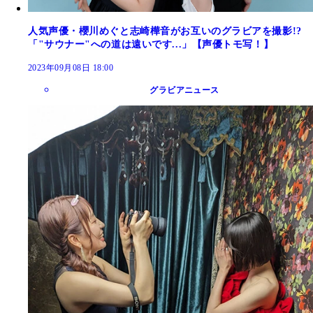
人気声優・櫻川めぐと志崎樺音がお互いのグラビアを撮影!?
「"サウナー"への道は遠いです...」【声優トモ写！】
2023年09月08日 18:00
グラビアニュース