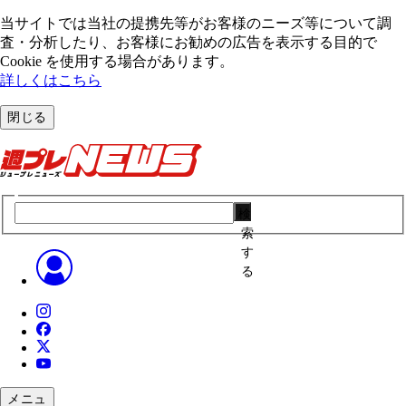
当サイトでは当社の提携先等がお客様のニーズ等について調
査・分析したり、お客様にお勧めの広告を表⽰する⽬的で
Cookie を使⽤する場合があります。
詳しくはこちら
閉じる
検
索
す
る
メニュ