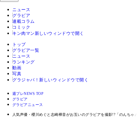
ニュース
グラビア
連載コラム
コミック
キン肉マン
新しいウィンドウで開く
トップ
グラビア一覧
ニュース
ランキング
動画
写真
グラジャパ！
新しいウィンドウで開く
週プレNEWS TOP
グラビア
グラビアニュース
人気声優・櫻川めぐと志崎樺音がお互いのグラビアを撮影!?「のんちゃ