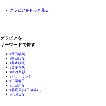
グラビアをもっと見る
グラビアを
キーワードで探す
豊田萌絵
咲田ゆな
藤水咲桜
斎藤恭代
鍛治島彩
ピョ・ウンジ
三園響子
山田かな
藤嶌果歩(日向坂46)
七瀬なな