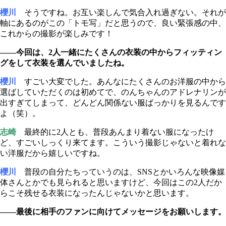
櫻川
そうですね。お互い楽しんで気合入れ過ぎない。それが
軸にあるのがこの「トモ写」だと思うので、良い緊張感の中、
これからの撮影が楽しみです！
――今回は、2人一緒にたくさんの衣装の中からフィッティン
グをして衣装を選んでいましたね。
櫻川
すごい大変でした。あんなにたくさんのお洋服の中から
選ばしていただくのは初めてで、のんちゃんのアドレナリンが
出すぎてしまって、どんどん関係ない服ばっかりを見るんです
よ（笑）。
志崎
最終的に2人とも、普段あんまり着ない服になったけ
ど、すごいしっくり来てます。こういう撮影じゃないと着れな
い洋服だから嬉しいですね。
櫻川
普段の自分たちっていうのは、SNSとかいろんな映像媒
体さんとかでも見られると思いますけど、今回はこの2人だか
らこそ残せる衣装になったんじゃないかと思います。
――最後に相手のファンに向けてメッセージをお願いします。