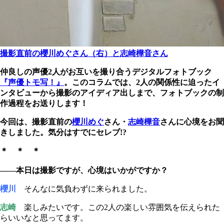
撮影直前の櫻川めぐさん（右）と志崎樺音さん
仲良しの声優2人がお互いを撮り合うデジタルフォトブック
『声優トモ写！』
。このコラムでは、2人の関係性に迫ったイ
ンタビューから撮影のアイディア出しまで、フォトブックの制
作過程をお送りします！
今回は、撮影直前の
櫻川めぐ
さん・
志崎樺音
さんに心境をお聞
きしました。気分はすでにセレブ!?
＊ ＊ ＊
――本日は撮影ですが、心境はいかがですか？
櫻川
そんなに気負わずに来られました。
志崎
楽しみたいです。この2人の楽しい雰囲気を伝えられた
らいいなと思ってます。