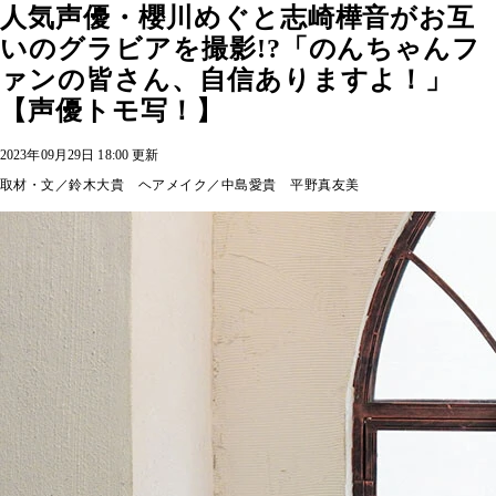
人気声優・櫻川めぐと志崎樺音がお互
いのグラビアを撮影!?「のんちゃんフ
ァンの皆さん、自信ありますよ！」
【声優トモ写！】
2023年09月29日 18:00 更新
取材・文／鈴木大貴 ヘアメイク／中島愛貴 平野真友美