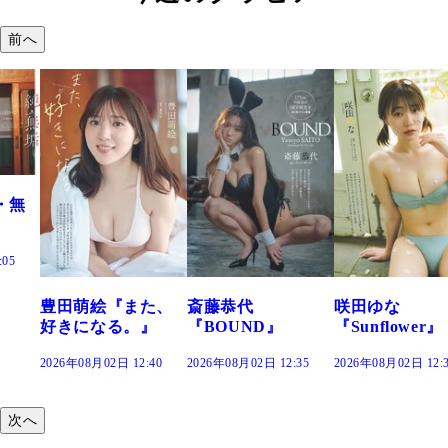
前へ
た、
斎藤恭代
咲田ゆな
藤水咲桜『花
』
『BOUND』
『Sunflower』
だまり』
:40
2026年08月02日 12:35
2026年08月02日 12:30
2026年08月02日 12:
次へ