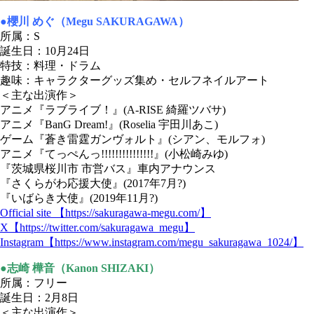
●櫻川 めぐ（Megu SAKURAGAWA）
所属：S
誕生日：10月24日
特技：料理・ドラム
趣味：キャラクターグッズ集め・セルフネイルアート
＜主な出演作＞
アニメ『ラブライブ！』(A-RISE 綺羅ツバサ)
アニメ『BanG Dream!』(Roselia 宇田川あこ)
ゲーム『蒼き雷霆ガンヴォルト』(シアン、モルフォ)
アニメ『てっぺんっ!!!!!!!!!!!!!!!』(小松崎みゆ)
『茨城県桜川市 市営バス』車内アナウンス
『さくらがわ応援大使』(2017年7月?)
『いばらき大使』(2019年11月?)
Official site 【https://sakuragawa-megu.com/】
X【https://twitter.com/sakuragawa_megu】
Instagram【https://www.instagram.com/megu_sakuragawa_1024/】
●志崎 樺音（Kanon SHIZAKI）
所属：フリー
誕生日：2月8日
＜主な出演作＞