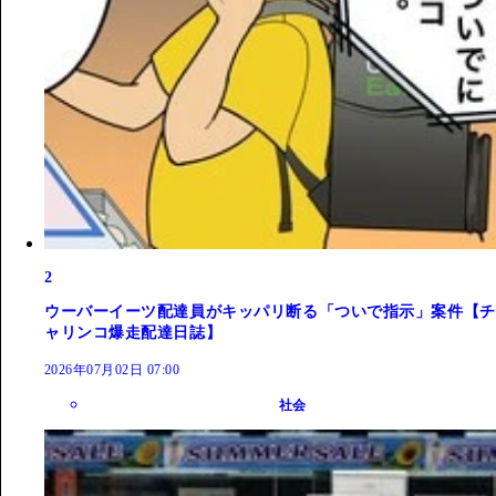
2
ウーバーイーツ配達員がキッパリ断る「ついで指示」案件【チ
ャリンコ爆走配達日誌】
2026年07月02日 07:00
社会