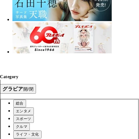
Category
グラビア
開/閉
総合
エンタメ
スポーツ
クルマ
ライフ・文化