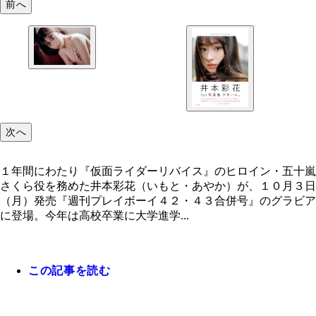
前へ
次へ
１年間にわたり『仮面ライダーリバイス』のヒロイン・五十嵐
さくら役を務めた井本彩花（いもと・あやか）が、１０月３日
（月）発売『週刊プレイボーイ４２・４３合併号』のグラビア
に登場。今年は高校卒業に大学進学...
この記事を読む
井本彩花１ｓｔ写真集『アオハル。』 撮影／熊
価格／２９７０（税込）