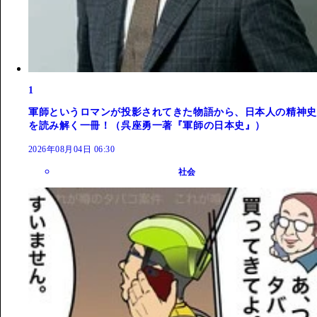
1
軍師というロマンが投影されてきた物語から、日本人の精神史
を読み解く一冊！（呉座勇一著『軍師の日本史』）
2026年08月04日 06:30
社会