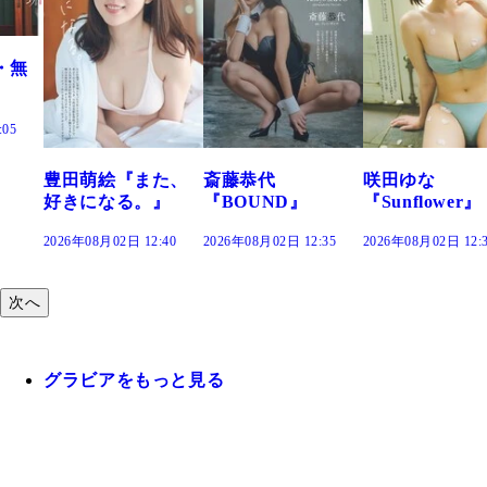
また、
斎藤恭代
咲田ゆな
藤水咲桜『花
。』
『BOUND』
『Sunflower』
だまり』
2:40
2026年08月02日 12:35
2026年08月02日 12:30
2026年08月02日 12
次へ
グラビアをもっと見る