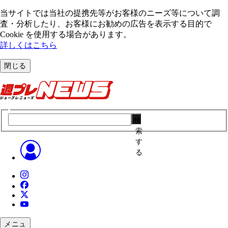
当サイトでは当社の提携先等がお客様のニーズ等について調
査・分析したり、お客様にお勧めの広告を表⽰する⽬的で
Cookie を使⽤する場合があります。
詳しくはこちら
閉じる
検
索
す
る
メニュ