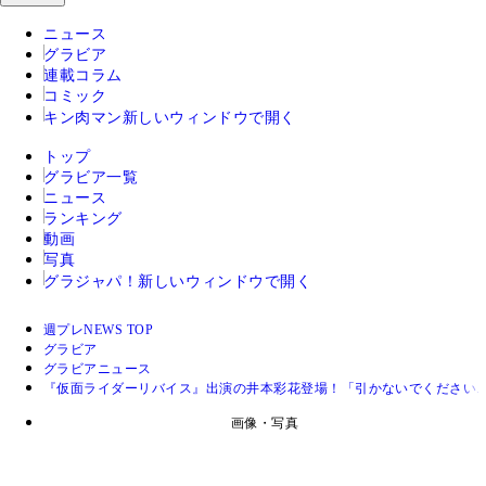
ニュース
グラビア
連載コラム
コミック
キン肉マン
新しいウィンドウで開く
トップ
グラビア一覧
ニュース
ランキング
動画
写真
グラジャパ！
新しいウィンドウで開く
週プレNEWS TOP
グラビア
グラビアニュース
『仮面ライダーリバイス』出演の井本彩花登場！「引かないでください......
画像・写真