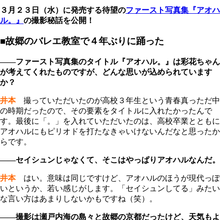
３月２３日（水）に発売する待望の
ファースト写真集『アオハ
ル。』
の撮影秘話を公開！
■故郷のバレエ教室で４年ぶりに踊った
――ファースト写真集のタイトル『アオハル。』は彩花ちゃん
が考えてくれたものですが、どんな思いが込められています
か？
井本
撮っていただいたのが高校３年生という青春真っただ中
の時期だったので、その要素をタイトルに入れたかったんで
す。最後に「。」を入れていただいたのは、高校卒業とともに
アオハルにもピリオドを打たなきゃいけないんだなと思ったか
らです。
――セイシュンじゃなくて、そこはやっぱりアオハルなんだ。
井本
はい。意味は同じですけど、アオハルのほうが現代っぽ
いというか、若い感じがします。「セイシュンしてる」みたい
な言い方はあまりしないかもですね（笑）。
――撮影は瀬戸内海の島々と故郷の京都だったけど、天気もよ