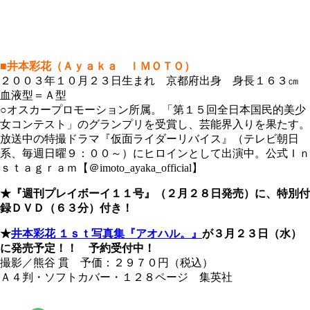
■井本彩花（Ａｙａｋａ ＩＭＯＴＯ）
２００３年１０月２３日生まれ 京都府出身 身長１６３㎝
血液型＝Ａ型
○オスカープロモーション所属。「第１５回全日本国民的美少
女コンテスト」のグランプリを受賞し、芸能界入りを果たす。
放送中の特撮ドラマ『仮面ライダーリバイス』（テレビ朝日
系、毎週日曜９：００～）にヒロインとして出演中。公式Ｉｎ
ｓｔａｇｒａｍ【＠imoto_ayaka_official】
★『週刊プレイボーイ１１号』（２月２８日発売）に、特別付
録ＤＶＤ（６３分）付き！
★
井本彩花 １ｓｔ写真集『アオハル。』
が３月２３日（水）
に発売予定！！ 予約受付中！
撮影／熊谷 貫 予価：２９７０円（税込）
Ａ４判・ソフトカバー・１２８ページ 集英社