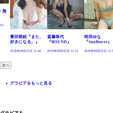
萌絵『また、
斎藤恭代
咲田ゆな
藤水咲
になる。』
『BOUND』
『Sunflower』
だまり
8月02日 12:40
2026年08月02日 12:35
2026年08月02日 12:30
2026年08
次へ
グラビアをもっと見る