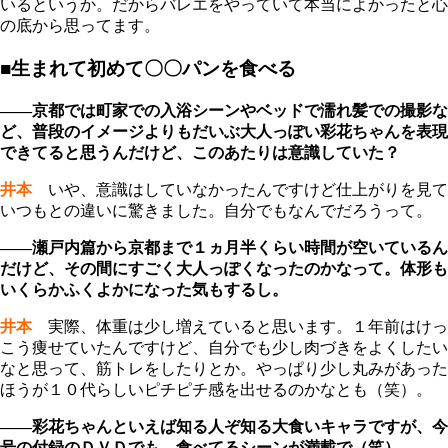
いるというか。だからバレエをやっていて本当によかったと心
の底から思ってます。
■生まれて初めて〇〇パンを食べる
――京都では町家での入浴シーンやベッドで濡れ髪での撮影な
ど、普段のイメージよりもだいぶ大人っぽい彩花ちゃんを表現
できてると思うんだけど、このあたりは意識していた？
井本
いや、意識はしていなかったんですけど仕上がりを見て
いつもとの違いに驚きました。自分でもなんでだろうって。
――瀬戸内篇から京都まで１ヵ月半くらい時間が空いているん
だけど、その間にすごく大人っぽくなったのかなって。体形も
いくらかふくよかになった気もするし。
井本
実際、体重は少し増えていると思います。１年前はけっ
こう痩せていたんですけど、自分でも少し肉づきをよくしたい
なと思って、筋トレをしたりとか。やっぱり少し丸みがあった
ほうが１０代らしいピチピチ感を出せるのかなとも（笑）。
――彩花ちゃんといえば知る人ぞ知る大食いキャラですが、今
号の付録のＤＶＤでも、食べてるシーンが満載で（笑）。