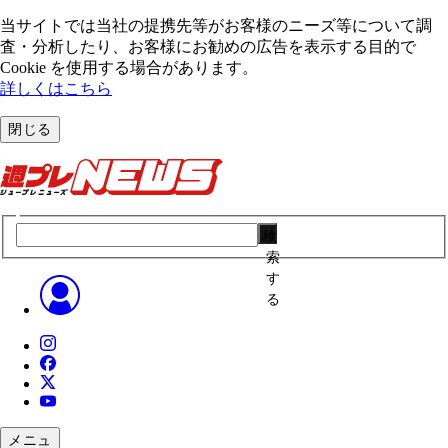
当サイトでは当社の提携先等がお客様のニーズ等について調
査・分析したり、お客様にお勧めの広告を表⽰する⽬的で
Cookie を使⽤する場合があります。
詳しくはこちら
閉じる
検
索
す
る
メニュ