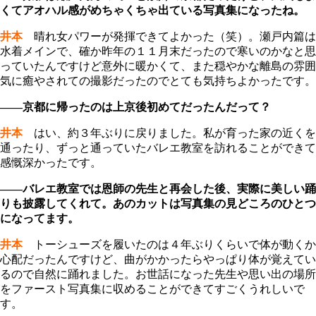
くてアオハル感がめちゃくちゃ出ている写真集になったね。
井本
晴れ女パワーが発揮できてよかった（笑）。瀬戸内篇は
水着メインで、確か昨年の１１月末だったので寒いのかなと思
っていたんですけど意外に暖かくて、また穏やかな離島の雰囲
気に癒やされての撮影だったのでとても気持ちよかったです。
――京都に帰ったのは上京後初めてだったんだって？
井本
はい、約３年ぶりに戻りました。私が育った家の近くを
通ったり、ずっと通っていたバレエ教室を訪れることができて
感慨深かったです。
――バレエ教室では恩師の先生と再会した後、実際に美しい踊
りも披露してくれて。あのカットは写真集の見どころのひとつ
になってます。
井本
トーシューズを履いたのは４年ぶりくらいで体が動くか
心配だったんですけど、曲がかかったらやっぱり体が覚えてい
るので自然に踊れました。お世話になった先生や思い出の場所
をファースト写真集に収めることができてすごくうれしいで
す。