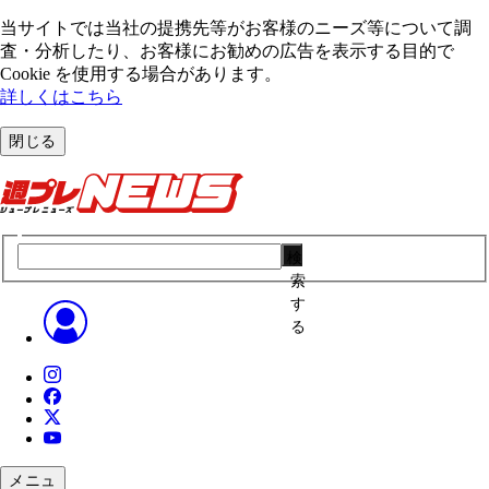
当サイトでは当社の提携先等がお客様のニーズ等について調
査・分析したり、お客様にお勧めの広告を表⽰する⽬的で
Cookie を使⽤する場合があります。
詳しくはこちら
閉じる
検
索
す
る
メニュ