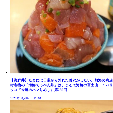
【海鮮丼】たまには日常から外れた贅沢がしたい。熱海の商店
街名物の「海鮮てっぺん丼」は、まるで海鮮の富士山！：パリ
ッコ『今週のハマりめし』第250回
2026年08月07日 11:40