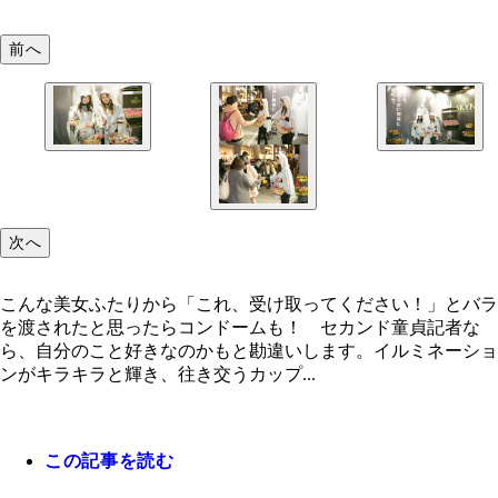
前へ
まるで化粧品を配っているようなオシャレな配布所
こんな美女ふたりから「これ、受け取ってください
なみにこの日は５００個配ったそう
とバラを渡されたと思ったらコンドームも！ セカ
童貞記者なら、自分のこと好きなのかもと勘違いし
す。
次へ
こんな美女ふたりから「これ、受け取ってください！」とバラ
を渡されたと思ったらコンドームも！ セカンド童貞記者な
ら、自分のこと好きなのかもと勘違いします。イルミネーショ
ンがキラキラと輝き、往き交うカップ...
この記事を読む
バラが欲しくて手にした女性も多かったが、ラグジ
リーなパッケージに「なにこれ、お菓子？」と勘違