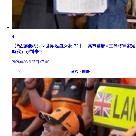
4
【#佐藤優のシン世界地図探索172】「高市幕府≒三代将軍家光
時代」が到来!?
2026年08月07日 07:00
政治・国際