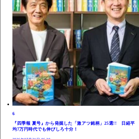
6
『四季報 夏号』から発掘した「激アツ銘柄」25選!! 日経平
均7万円時代でも伸びしろ十分！