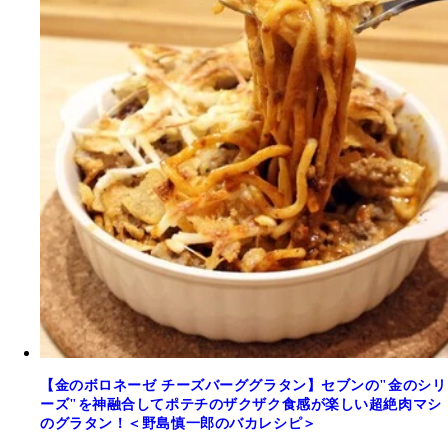
【金のボロネーゼ チーズバーググラタン】セブンの"金のシリ
ーズ"を神融合してポテチのザクザク食感が楽しい超絶肉マシ
のグラタン！＜野島慎一郎のバカレシピ＞