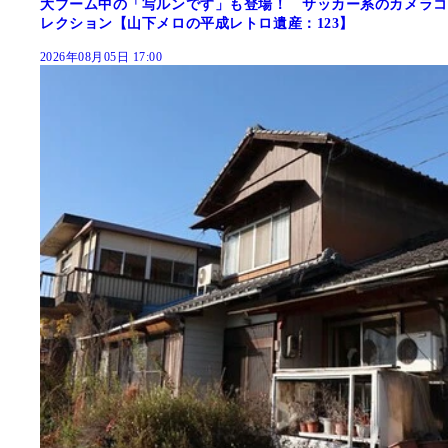
大ブーム中の「写ルンです」も登場！ サッカー系のカメラコ
レクション【山下メロの平成レトロ遺産：123】
2026年08月05日 17:00