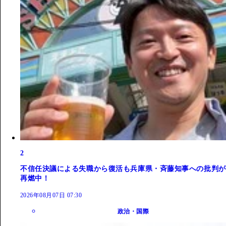
2
不信任決議による失職から復活も兵庫県・斉藤知事への批判が
再燃中！
2026年08月07日 07:30
政治・国際