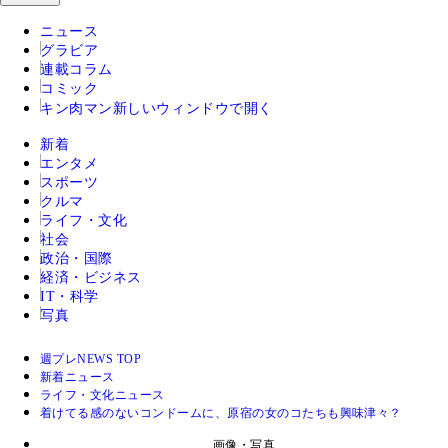
ニュース
グラビア
連載コラム
コミック
キン肉マン
新しいウィンドウで開く
新着
エンタメ
スポーツ
クルマ
ライフ・文化
社会
政治・国際
経済・ビジネス
IT・科学
写真
週プレNEWS TOP
新着ニュース
ライフ・文化ニュース
着けてる感のないコンドームに、原宿の女のコたちも興味津々？
画像・写真