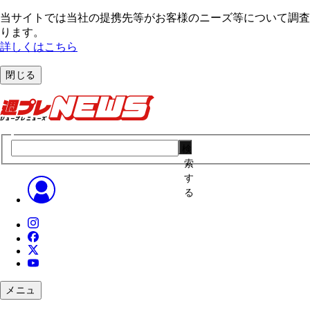
当サイトでは当社の提携先等がお客様のニーズ等について調査・
ります。
詳しくはこちら
閉じる
検
索
す
る
メニュ