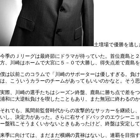
土壇場で優勝を逃し
今季のＪリーグは最終節にドラマが待っていた。首位鹿島と
方、川崎はホームで大宮に５－０で大勝し、得失点差で鹿島を
僕は以前このコラムで「川崎のサポーターは優しすぎる。負
は、こういうカラーのチームがあってもいいのかなと。そう思
実際、川崎の選手たちはシーズン終盤、鹿島に勝ち点で差をつ
浦和に大逆転負けを喫したこともあり、また無冠に終わるのか
それでも、風間前監督時代からの攻撃的なサッカーを継続し、
いし、決定力があった。さらに右サイドバックのエウシーニョ
ー盤戦こそうまくいかないときもあったけど、終盤は安定して
来季に向けては、まだまだ横綱の貫禄はないし、連覇を目指す