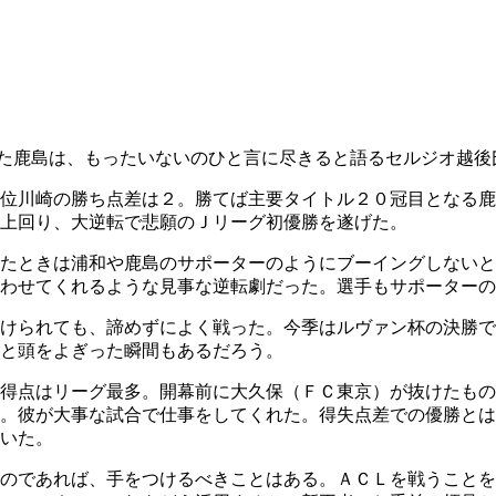
た鹿島は、もったいないのひと言に尽きると語るセルジオ越後
２位川崎の勝ち点差は２。勝てば主要タイトル２０冠目となる
上回り、大逆転で悲願のＪリーグ初優勝を遂げた。
けたときは浦和や鹿島のサポーターのようにブーイングしない
わせてくれるような見事な逆転劇だった。選手もサポーターの
けられても、諦めずによく戦った。今季はルヴァン杯の決勝で
と頭をよぎった瞬間もあるだろう。
得点はリーグ最多。開幕前に大久保（ＦＣ東京）が抜けたもの
。彼が大事な試合で仕事をしてくれた。得失点差での優勝とは
いた。
のであれば、手をつけるべきことはある。ＡＣＬを戦うことを