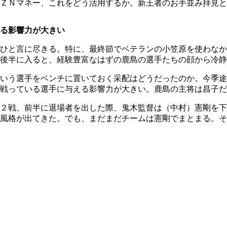
ＺＮマネー、これをどう活用するか。新王者のお手並み拝見と
る影響力が大きい
ひと言に尽きる。特に、最終節でベテランの小笠原を使わなか
後半に入ると、経験豊富なはずの鹿島の選手たちの顔から冷静
いう選手をベンチに置いておく采配はどうだったのか。今季途
戦っている選手に与える影響力が大きい。鹿島の主将は昌子だ
２戦、前半に退場者を出した際、鬼木監督は（中村）憲剛を下
風格が出てきた。でも、まだまだチームは憲剛でまとまる。そ