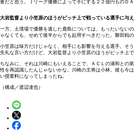
要だと思う。Ｊリーグ優勝によって手にする２２億円ものＤＡ
大岩監督より小笠原のほうがピッチ上で戦っている選手に与え
一方、土壇場で優勝を逃した鹿島については、もったいないの
ゃなくても、せめて後半からでも起用すべきだった。磐田戦の
小笠原は味方だけじゃなく、相手にも影響を与える選手。そう
失礼な言い方だけど、大岩監督より小笠原のほうがピッチ上で
ちなみに、それは川崎にもいえることで、ＡＣＬの浦和との第
性を再認識したんじゃないかな。川崎の主将は小林。彼も今は
い授業料になってしまったね。
（構成／渡辺達也）