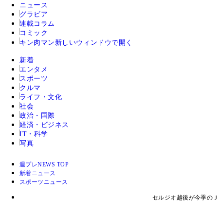
ニュース
グラビア
連載コラム
コミック
キン肉マン
新しいウィンドウで開く
新着
エンタメ
スポーツ
クルマ
ライフ・文化
社会
政治・国際
経済・ビジネス
IT・科学
写真
週プレNEWS TOP
新着ニュース
スポーツニュース
セルジオ越後が今季のＪ